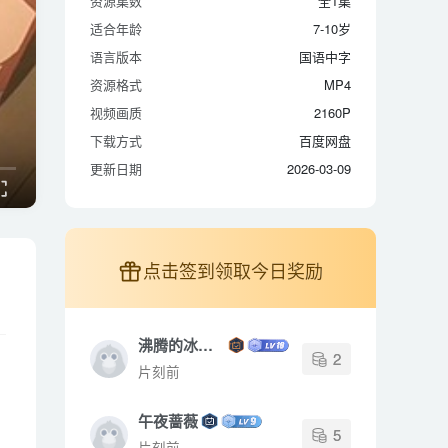
资源集数
全1集
适合年龄
7-10岁
适合年龄
7-10岁
语言版本
国语中字
语言版本
国语中字
资源格式
MP4
资源格式
MP4
视频画质
2160P
视频画质
2160P
下载方式
百度网盘
下载方式
百度网盘
更新日期
2026-03-09
更新日期
2026-03-09
点击签到领取今日奖励
沸腾的冰封点
2
片刻前
午夜蔷薇
5
片刻前