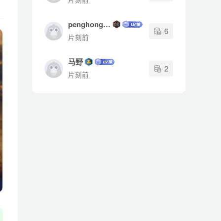
penghongchun
6
片刻前
马野
2
片刻前