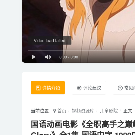
Video load failed
0:00
/
0:00
详情介绍
评论建议
常见
当前位置：
首页
视频资源库
儿童影院
正文
国语动画电影《全职高手之巅峰荣耀 Th
Glory》全1集 国语中字 1080