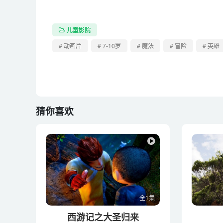
儿童影院
# 动画片
# 7-10岁
# 魔法
# 冒险
# 英雄
猜你喜欢
全1集
西游记之大圣归来