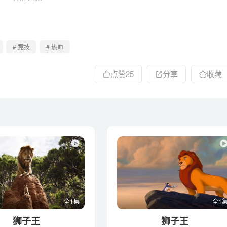
# 竞技
# 热血
点赞
25
分享
收藏
全1集
全1
狮子王
狮子王