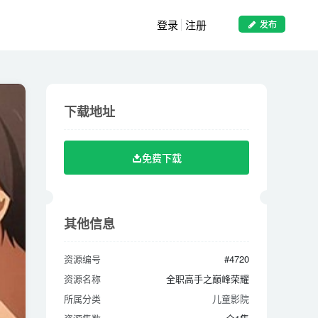
登录
注册
发布
下载地址
下载地址
免费下载
免费下载
其他信息
其他信息
资源编号
#4720
资源编号
#4720
资源名称
全职高手之巅峰荣耀
资源名称
全职高手之巅峰荣耀
所属分类
儿童影院
所属分类
儿童影院
资源集数
全1集