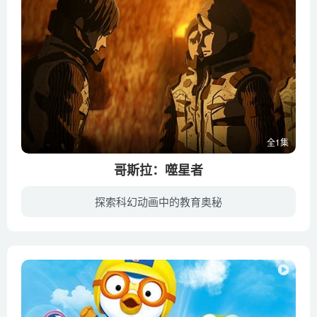
全1集
哥斯拉：噬星者
探索科幻动画中的教育奥秘
系列第三部 最终话 Netflix大门开启，黄金的刻印切裂星球。21世纪初，被哥斯拉夺走了地球的人类，将一部分人类送往其他恒星系移居，但这一计划以失败告终。失意地回到地球的人类，面对的是两万...