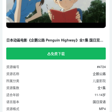
日本动画电影《企鹅公路 Penguin Highway》全1集 国日双语 1080P/MP4/1.87G 百度云网盘下载
免费下载
资源编号
#4724
资源名称
企鹅公路
所属分类
儿童影院
资源集数
全1集
适合年龄
11-14岁
语言版本
国日双语
资源格式
MP4