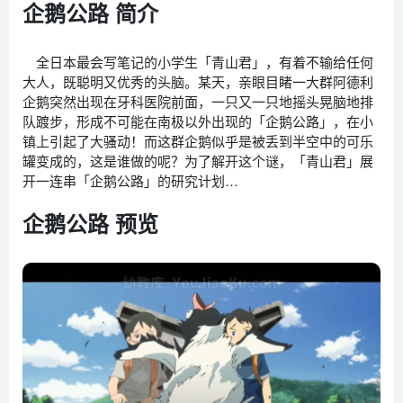
企鹅公路 简介
全日本最会写笔记的小学生「青山君」，有着不输给任何
大人，既聪明又优秀的头脑。某天，亲眼目睹一大群阿德利
企鹅突然出现在牙科医院前面，一只又一只地摇头晃脑地排
队踱步，形成不可能在南极以外出现的「企鹅公路」，在小
镇上引起了大骚动！而这群企鹅似乎是被丢到半空中的可乐
罐变成的，这是谁做的呢？为了解开这个谜，「青山君」展
开一连串「企鹅公路」的研究计划…
企鹅公路 预览