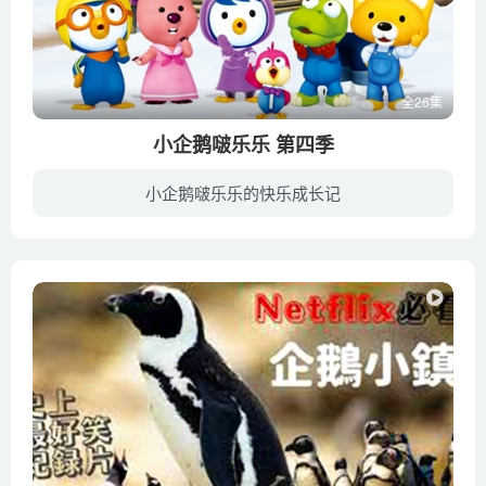
全26集
小企鹅啵乐乐 第四季
小企鹅啵乐乐的快乐成长记
在一座被冰雪覆盖又与世隔绝的森林，里面住着一群可爱的小动物。这里不但没有刺骨的寒 剧照风，却还有着最最温暖的阳光呢！故事的主角，是一只充满好奇心又淘气的小企鹅PORORO(뽀로로)，以及他...