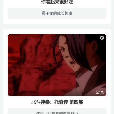
你看起来很好吃
霸王龙的成长趣事
某日以食草维生的慈母龙妈妈，在河里捡到一颗从上游往下漂的恐龙蛋，但是那颗恐龙蛋所孵化出的宝宝，却跟大家长得不一样，即使如此，慈母龙妈妈还是把他视如己出，并替他取名为「哈特」。长大后...
全1集
北斗神拳：托奇传 第四部
体验北斗神拳的教育魅力