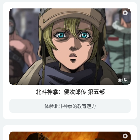
全1集
北斗神拳：健次郎传 第五部
体验北斗神拳的教育魅力
经过重重磨难，健四郎和尤莉亚终于迎来相聚的一刻，但是他们的时间所剩无几，在尤莉亚的请求下，健四郎开始讲述这些年来的故事：作为最强杀人拳——北斗之拳的唯一继承人，健四郎和爱人尤莉亚正...