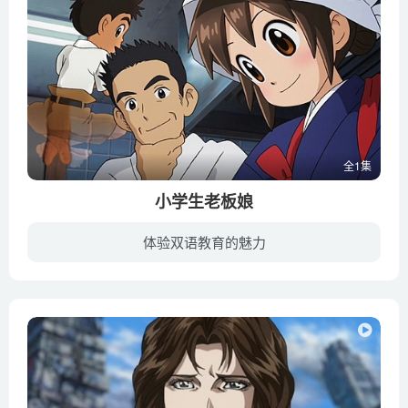
全1集
小学生老板娘
体验双语教育的魅力
小学六年级的小织，在父母车祸双亡后被经营温泉旅馆「春之屋」的外婆收养，也开始了她的小女将修行之路。少根筋又冒失的她，时常被敌对旅馆同龄之女秋野真月嘲笑。但生性乐天的小织，在旅馆里的...