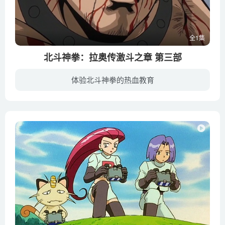
全1集
北斗神拳：拉奥传激斗之章 第三部
体验北斗神拳的热血教育
愚蠢的人类被贪婪所驱使，按下了那枚摧毁文明的按钮。浩劫过后，人类世界退回到暴力血腥的原始阶段，而在这混乱的世道中，拉奥所统领的拳王军所向披靡。当初，拉奥作为大师兄，曾和健四郎一同学...