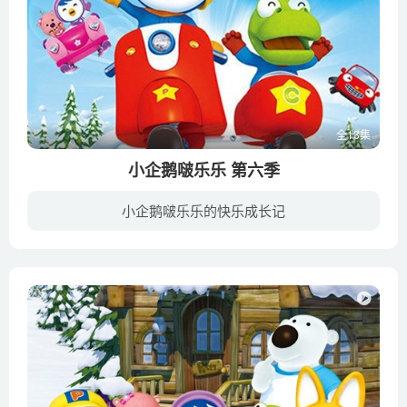
全13集
小企鹅啵乐乐 第六季
小企鹅啵乐乐的快乐成长记
在一座被冰雪覆盖又与世隔绝的森林，里面住着一群可爱的小动物。这里不但没有刺骨的寒 剧照风，却还有着最最温暖的阳光呢！故事的主角，是一只充满好奇心又淘气的小企鹅PORORO(뽀로로)，以及他...