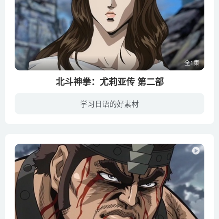
全1集
北斗神拳：尤莉亚传 第二部
学习日语的好素材
经过1800年的岁月洗礼，源自古老中国大陆的暗杀拳——北斗之拳终于迎来最强盛的时刻。掌门人琉泉收养的四位养子：拉奥、托奇、加基和健四郎经受住无数磨练，早已锻炼出强壮之躯。为了防止武功外...