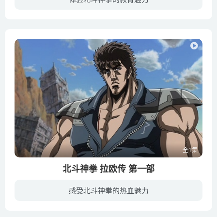
秉承世代单传铁规的北斗之拳，迎来1800年来最鼎盛的时刻。在琉泉的四名养子中，拉奥和托奇是公认的继承人人选。然托奇此时已身染重病，崇尚暴力的拉奥又与北斗之拳的宗旨相悖，琉泉最终选择健四...
全1集
北斗神拳 拉欧传 第一部
感受北斗神拳的热血魅力
1800年前，中国流传着一种古老的拳法——北斗之拳。该拳法以人体内部穴道为打击对象，由内至外达到毁灭对手的目的。为了防止武功外泄，北斗之拳向来一子单传，只有真正的强者才可成为拳法的继承...