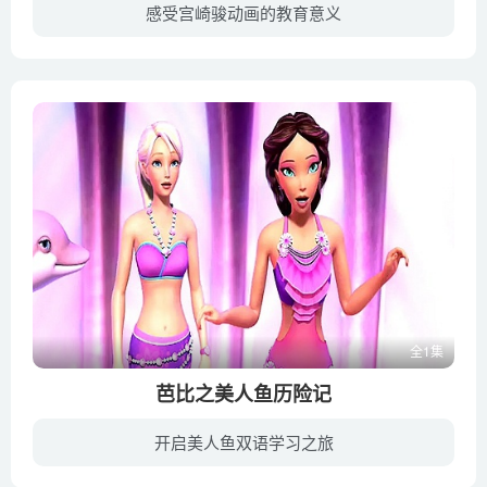
感受宫崎骏动画的教育意义
住在深山老林里的老爷爷一早进山砍竹子，结果竟在附近的一根发光的竹笋中发现了只有掌心大小的娃娃。没有子女的老爷爷兴奋不已，他双手捧着娃娃回到家中，而小家伙竟然在老奶奶的手中越变越大。...
全1集
芭比之美人鱼历险记
开启美人鱼双语学习之旅
美琳是一个热爱大海的女孩，在一场冲浪比赛中，美琳遇见了一只名为祖玛的海豚，海豚告诉美琳，她拥有能够在水中呼吸的特异功能，因为她的母亲是海之女王卡丽莎，也就是说，一直被蒙在鼓里的美琳...