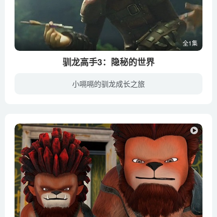
全1集
驯龙高手3：隐秘的世界
小嗝嗝的驯龙成长之旅
《驯龙高手3：隐秘的世界》是由梦工厂动画制作的儿童奇幻动画电影，是“驯龙高手”系列影片的第三部，影片讲述了统领伯克岛的酋长嗝嗝，与阿丝翠德共同打造了一个奇妙而热闹的飞龙乌托邦。一只...