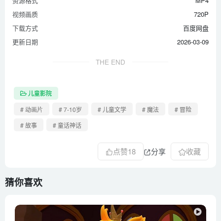
资源格式
MP4
视频画质
720P
下载方式
百度网盘
更新日期
2026-03-09
THE END
儿童影院
# 动画片
# 7-10岁
# 儿童文学
# 魔法
# 冒险
# 故事
# 童话神话
点赞
18
分享
收藏
猜你喜欢