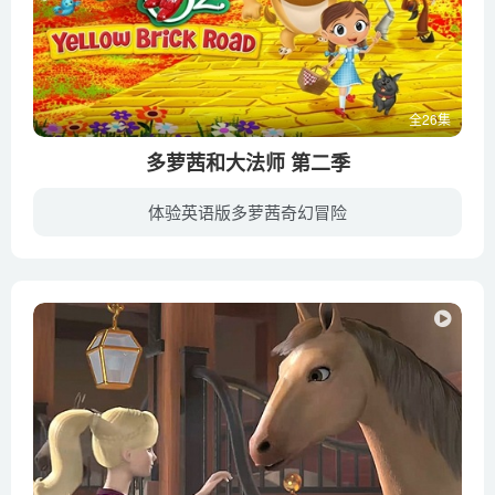
全26集
多萝茜和大法师 第二季
体验英语版多萝茜奇幻冒险
《Dorothy and the Wizard of Oz 多萝茜和大法师》于2017年播出，是经典动画片绿野仙踪的重拍版。多萝茜和男孩泽布、老马杰姆还有小猫尤里卡一起，在一场可怕的地震中从地面裂开的大缝里掉了下...