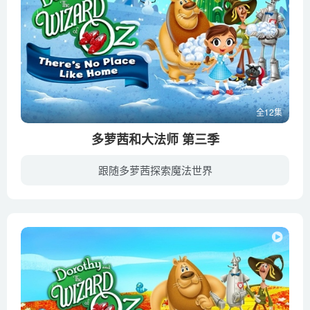
全12集
多萝茜和大法师 第三季
跟随多萝茜探索魔法世界
《Dorothy and the Wizard of Oz 多萝茜和大法师》于2017年播出，是经典动画片绿野仙踪的重拍版。多萝茜和男孩泽布、老马杰姆还有小猫尤里卡一起，在一场可怕的地震中从地面裂开的大缝里掉了下...