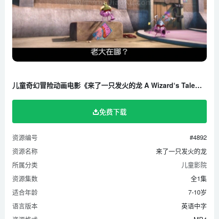
儿童奇幻冒险动画电影《来了一只发火的龙 A Wizard‘s Tale》全1集 英语中字 720P/MP4/1.30G 百度云网盘下载
免费下载
资源编号
#4892
资源名称
来了一只发火的龙
所属分类
儿童影院
资源集数
全1集
适合年龄
7-10岁
语言版本
英语中字