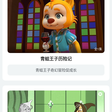
全1集
青蛙王子历险记
青蛙王子奇幻冒险促成长
《青蛙王子历险记》是一部国产奇幻冒险类动画电影，于2019年上映，影片讲述了自大的王子赛维中了女巫的诡计，被变成一只青蛙。误打误撞中他与凡迪卡成为了好朋友，一起踏上寻找破解魔法的旅程。...