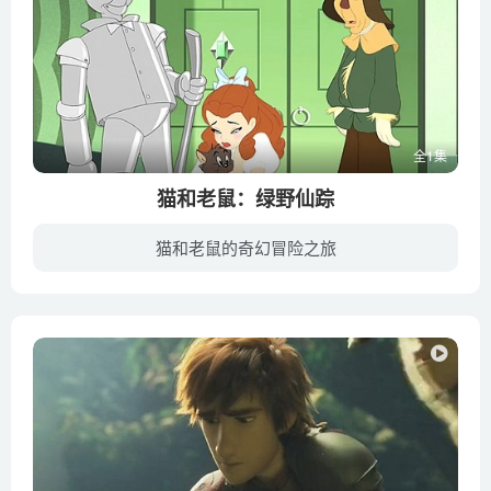
全1集
猫和老鼠：绿野仙踪
猫和老鼠的奇幻冒险之旅
在远离大都会的西部荒野小镇，可爱少女桃乐丝（格蕾·德丽斯勒 Grey DeLisle 配音）和亨利叔叔（Stephen Root 配音）还有艾姆婶婶（Frances Conroy 配音）生活在一起。有些阴霾的日子里，她的心...