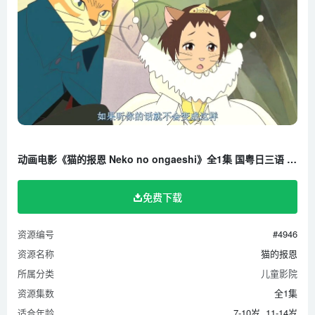
动画电影《猫的报恩 Neko no ongaeshi》全1集 国粤日三语 720P/MKV/975M 百度云网盘下载
免费下载
资源编号
#4946
资源名称
猫的报恩
所属分类
儿童影院
资源集数
全1集
适合年龄
7-10岁, 11-14岁