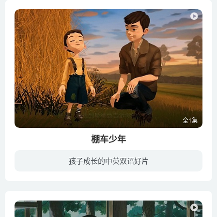
全1集
棚车少年
孩子成长的中英双语好片
动画电影《棚车少年》改编自美国经典的同名读物《棚车少年》，影片讲述了亨利、杰西、维莉、班尼四兄妹从小就是孤儿，他们知道自己有一个爷爷在绿野镇，但是他们不喜欢他。为了躲避爷爷，孩子们...