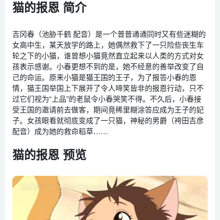
猫的报恩 简介
吉冈春（池胁千鹤 配音）是一个普普通通同时又有些迷糊的
女高中生，某天放学的路上，她偶然救下了一只险些丧生车
轮之下的小猫，谁曾想小猫竟然直立起来以人类的方式对女
孩表示感谢。小春更想不到的是，她不经意的善举改变了自
己的命运。原来小猫是猫王国的王子，为了报答小春的恩
情，猫王国举国上下展开了令人啼笑皆非的报恩行动，只不
过它们视为“上品”的老鼠令小春哭笑不得。不久后，小春接
受王国的邀请前去做客，期间竟稀里糊涂答应成为王子的妃
子。女孩眼看就彻底变成了一只猫，神秘的男爵（袴田吉彦
配音）成为她的救命稻草……
猫的报恩 预览