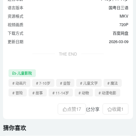
语言版本
国粤日三语
资源格式
MKV
视频画质
720P
下载方式
百度网盘
更新日期
2026-03-09
THE END
儿童影院
# 动画片
# 7-10岁
# 益智
# 儿童文学
# 魔法
# 冒险
# 故事
# 11-14岁
# 动物
# 动漫电影
点赞
17
分享
收藏
1
猜你喜欢