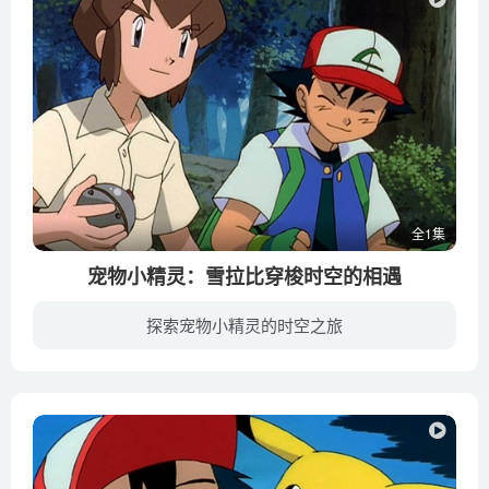
全1集
宠物小精灵：雪拉比穿梭时空的相遇
探索宠物小精灵的时空之旅
雪成在森林里为了守护被猎人追捕的「雪拉比」，被「穿梭时空的力量」卷入，带到了40年后的未来。 在40年后的世界，雪成认识小智他们。但是在这世界里， 火箭队史上最强的男人「比夏斯」正打算捕...