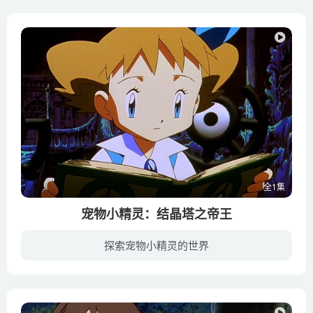
全1集
宠物小精灵：结晶塔之帝王
探索宠物小精灵的世界
小美和父亲史诺顿博士在绿色原野过着相依为命的生活。某日，博士在偶然之中得到了一块神秘的木刻板，并因此惹祸上身下落不明，留下小美一人过着孤单的生活。小美于无意之中在木刻板上排列的文字...