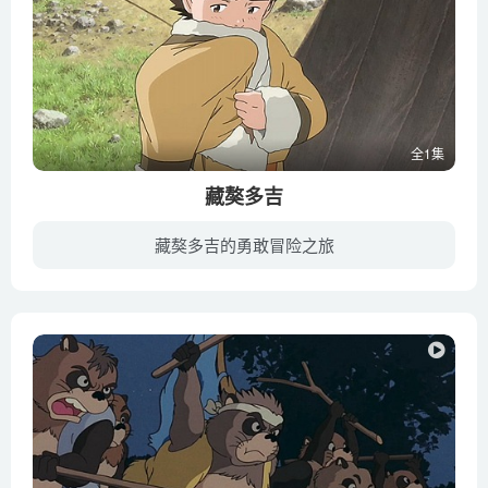
全1集
藏獒多吉
藏獒多吉的勇敢冒险之旅
10岁的汉藏混血儿田劲因为母亲病亡，只好奔赴藏区投靠生疏的父亲拉格巴。一天，田劲在草原救了一只金黄色的“外来”藏獒，田劲将它起名“多吉雍直”，开始一起生活。然而好景不长，草原上相续出...