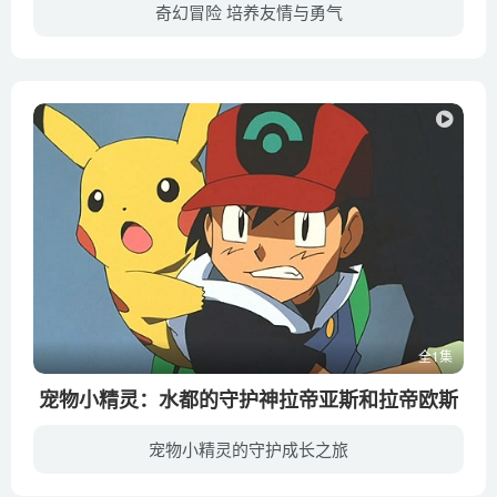
奇幻冒险 培养友情与勇气
1960年代东京樱元町，过着贫穷却幸福生活的少年下町心，在失去了相依为命的母亲后人生坠到了谷底。此时出现拯救他的，也是同样失去至亲姊姊的另一位少年高城一希。两位少年并不孤单，他们还有其...
全1集
宠物小精灵：水都的守护神拉帝亚斯和拉帝欧斯
宠物小精灵的守护成长之旅
照常进行修业之旅的小智（松本梨香 配音）、小刚（上田祐司 配音）、小霞（饭塚雅弓 配音）一行辗转来到水之都奥多马雷参加紧张刺激的水上竞赛。奥多马雷流传着一个精彩的传说，在很久很久以前...