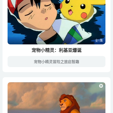
全1集
宠物小精灵：利基亚爆诞
宠物小精灵冒险之旅启智趣
神奇宝贝收藏家吉尔露太为了实现一则有关传说中的神奇宝贝的预言，试图捕获火焰鸟、闪电鸟和急冻鸟以最终捕捉到“海之神”洛奇亚。吉尔露太乘坐气垫船向着橘子群岛的核心进发并成功捕捉了火焰鸟...