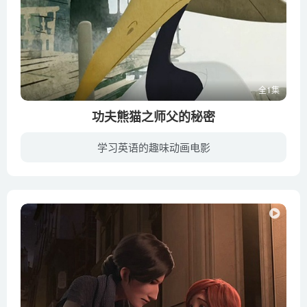
全1集
功夫熊猫之师父的秘密
学习英语的趣味动画电影
《功夫熊猫之师傅的秘密》（《Kung Fu Panda: Secrets of the Masters》）是一部属于电影《功夫熊猫》的外传，由安东尼·莱昂迪斯导演，杰克·布莱克、安吉丽娜·朱莉主演，美国制片，梦工厂发...