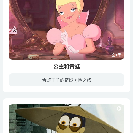
全1集
公主和青蛙
青蛙王子的奇妙历险之旅
《公主和青蛙》是华特·迪士尼动画公司于2009年出品的一部动画电影。影片由约翰·马斯克和罗恩·克莱蒙兹共同执导，阿尼卡·诺尼·罗斯、布鲁诺·坎波斯和凯斯·大卫等联袂献声配音。影片于2009...