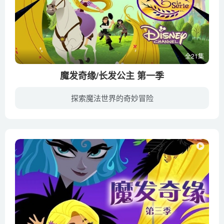
全21集
魔发奇缘/长发公主 第一季
探索魔法世界的奇妙冒险
乐佩已经熟悉了她的父母、她的王国和人民，但她天生的好奇心令她意识到自己承担王室责任之前还有许多事情要做。她决定暂时放下王冠，推迟婚礼，再次外出冒险。国王对此颇感失望——他已经错过了...