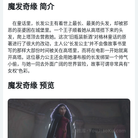
魔发奇缘 简介
在童话里，长发公主有着世上最长、最美的头发，却被邪
恶的巫婆困在城堡里。一个王子顺着她从高塔搭下来的头
发，爬上塔顶去营救她。这次”旧瓶装新酒”对格林童话的原
著进行了很大的改动，主人公”长发公主”并不会像故事书里
写的那样大部份时间被关在高塔里，而将在电影一开始就离
开高塔。这位暴力公主还会用她瀑布般的长发绑架一个帅气
小偷，与她一同去外面广阔的世界冒险，故事可谓非常具有”
女权”色彩。
魔发奇缘 预览