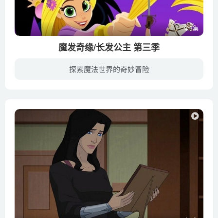
全9集
魔发奇缘/长发公主 第三季
探索魔法世界的奇妙冒险
乐佩回到了科罗纳王国，却发现它已经被一个宿敌接管。尽管对卡桑德拉的背叛心有余悸，但乐佩必须用内心的力量去拯救科罗纳和她的人民，包括她的父母，弗雷德里克国王和阿里安娜王后。在她身边坚...