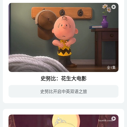
全1集
史努比：花生大电影
史努比开启中英双语之旅
查理·布朗一心想认识新来的邻居可爱的红发女生，并让自己有能耐的一面展现给她看，可爱的红发女生从查理的种种糗事中发现了他有善良的一面，忠实的史努比一边出主意鼓励他勇往直前，一边也在创...