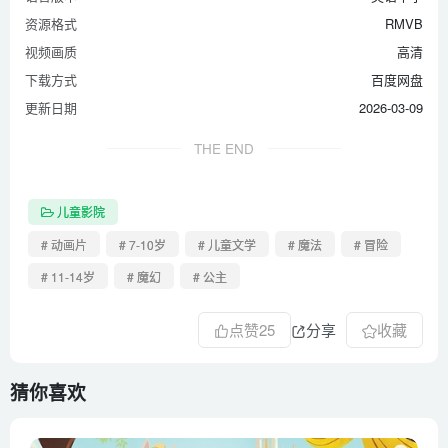
资源格式
RMVB
视频画质
高清
下载方式
百度网盘
更新日期
2026-03-09
THE END
儿童影院
# 动画片
# 7-10岁
# 儿童文学
# 魔法
# 冒险
# 11-14岁
# 魔幻
# 公主
点赞
25
分享
收藏
猜你喜欢