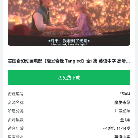
美国奇幻动画电影《魔发奇缘 Tangled》全1集 英语中字 高清/RMVB/879M 百度云网盘下载
免费下载
资源编号
#5004
资源名称
魔发奇缘
所属分类
儿童影院
资源集数
全1集
适合年龄
7-10岁, 11-14岁
语言版本
英语中字