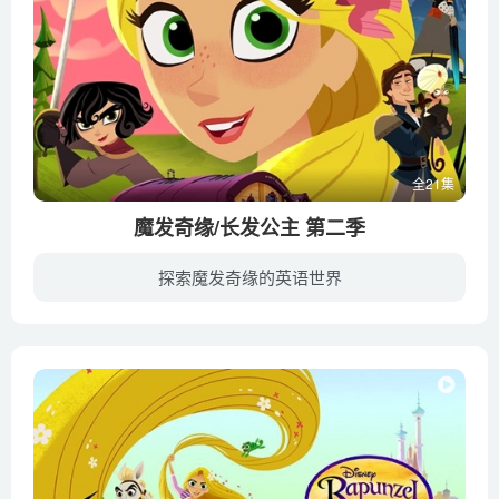
全21集
魔发奇缘/长发公主 第二季
探索魔发奇缘的英语世界
在发现她与神秘的黑色岩石有某种联系后，乐佩冒险走出王国，寻找神秘的黑色岩石的线索。陪同乐佩的是她的人生伴侣尤金，她最好的朋友卡桑德拉；她的忠诚变色龙伴侣帕斯卡，尽职的马，马克西姆斯...