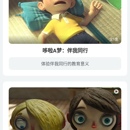
全1集
哆啦A梦：伴我同行
体验伴我同行的教育意义
《哆啦A梦：伴我同行》是“机器猫”系列首部以3D+CG形式呈现的影片。在3D特效下，“竹蜻蜓”、“任意门”看起来更逼真，“蓝胖子”机器猫也更萌萌哒，大雄、静香、胖虎等人物也呈现的更加生动和...