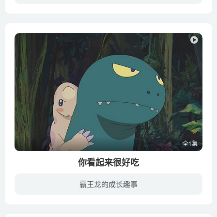
小月的母亲生病住院了，父亲带着她与四岁的妹妹小梅到乡间的居住。她们对那里的环境都感到十分新奇，也发现了很多有趣的事情。她们遇到了很多小精灵，她们来到属于她们的环境中，看到了她们世界...
全1集
你看起来很好吃
霸王龙的成长趣事
某日以食草维生的慈母龙妈妈，在河里捡到一颗从上游往下漂的恐龙蛋，但是那颗恐龙蛋所孵化出的宝宝，却跟大家长得不一样，即使如此，慈母龙妈妈还是把他视如己出，并替他取名为「哈特」。长大后...