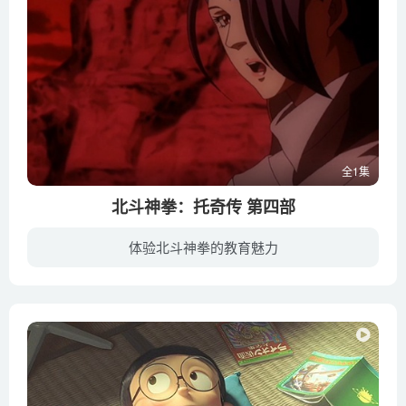
全1集
北斗神拳：托奇传 第四部
体验北斗神拳的教育魅力
秉承世代单传铁规的北斗之拳，迎来1800年来最鼎盛的时刻。在琉泉的四名养子中，拉奥和托奇是公认的继承人人选。然托奇此时已身染重病，崇尚暴力的拉奥又与北斗之拳的宗旨相悖，琉泉最终选择健四...