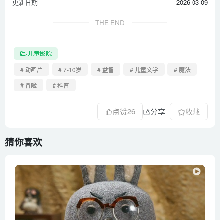
更新日期
2026-03-09
THE END
儿童影院
# 动画片
# 7-10岁
# 益智
# 儿童文学
# 魔法
# 冒险
# 科普
点赞
26
分享
收藏
猜你喜欢