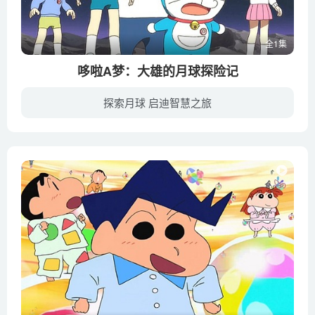
全1集
哆啦A梦：大雄的月球探险记
探索月球 启迪智慧之旅
月球探测器在月亮上捕捉到了白影，大雄认为这道白影是月亮上的兔子，惹来了大家的耻笑，于是哆啦A 梦为了帮助大雄，利用道具“异说俱乐部徽章”，在月球背面制造了一个兔子王国。一天，神秘少年...