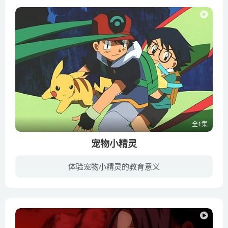
全1集
宠物小精灵
体验宠物小精灵的教育意义
据说基拉祈只有一千年才会醒来一次，吸收千年彗星的力量，反哺给大地，从而使得法恩斯成为欣欣向荣的圣地。但就在这次苏醒前夕，魔术师巴特勒与他的女友兼助手黛安，将包裹基拉祈的结晶发掘并从...