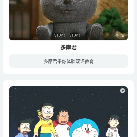
全1集
多摩君
多摩君带你体验双语教育
有一天雪地大草原里，莫名其妙多出一颗蛋，这颗蛋不安份地咕拉咕拉的动来动去，一个不小心就滚出了兔子爷爷的洞穴哩，本来兔子爷爷和蝙蝠母子正专注的看电视，突如其来的巨大声响，吓得兔子爷爷...