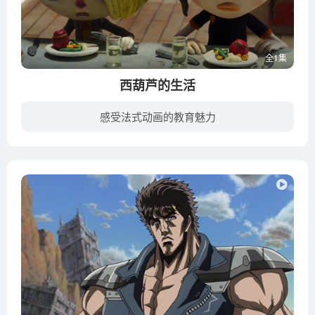
全1集
西葫芦的生活
感受法式动画的教育魅力
男孩西葫芦自幼被父亲抛弃，同母亲一起过着相依为命的生活。不幸的婚姻让母亲依赖酒精度日，常常苛责殴打西葫芦，可即便如此，在西葫芦的内心里，母亲依然是他最信赖的人。一场意外中，母亲从楼...