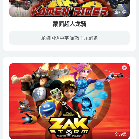
全40集
蒙面超人龙骑
龙骑国语中字 寓教于乐必备
本作为“平成假面骑士系列”第三部作品的海外版本是改编自日本版的《假面骑士龙骑》，亦是继Saban’s Masked Rider（原作：假面骑士BLACK RX）后第二套美国制假面骑士作品。 在凯·泰勒的父亲神...
全39集