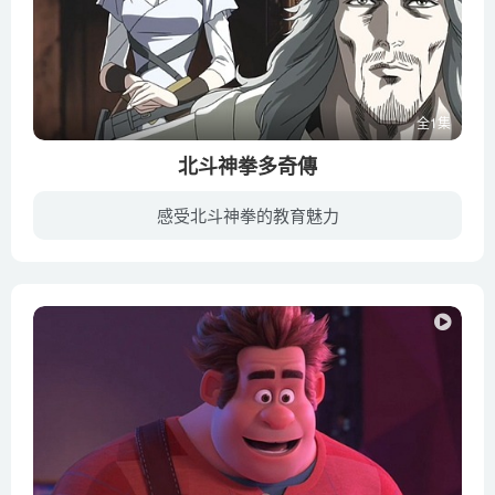
全1集
北斗神拳多奇傳
感受北斗神拳的教育魅力
公元199X年，人类世界的最高首领因一己私欲发动战争，甚至愚蠢地按下毁灭世界的按钮。世界遭受核武器洗礼，山崩地裂，海水枯竭。部分人类虽侥幸存活，然地球上资源短缺，使得血腥纷争仍在继续。