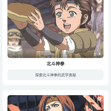
全1集
北斗神拳
探索北斗神拳的武学奥秘
公元199X年，人类世界的最高首领因一己私欲发动战争，甚至愚蠢地按下毁灭世界的按钮。世界遭受核武器洗礼，山崩地裂，海水枯竭。部分人类虽侥幸存活，然地球上资源短缺，使得血腥纷争仍在继续。