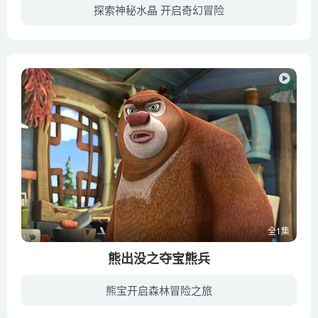
探索神秘水晶 开启奇幻冒险
本片剧情接续电影《亚特兰蒂斯：失落的帝国》。故事是发生在Milo与Kida留在亚特兰提斯之後的事情。几艘货船途经亚特兰提斯北方的海面遭受攻击，於是Milo 、Kida跟随来访的探险小组一同展开调查...
全1集
熊出没之夺宝熊兵
熊宝开启森林冒险之旅
《熊出没之夺宝熊兵》是熊出没的第一部在各大院线上映的贺岁电影（“熊出没之年货”没有在影院上映），于2014年1月17日上映，是国内首部真3D动画大电影。《熊出没之夺宝熊兵》于2014年1月28日正...