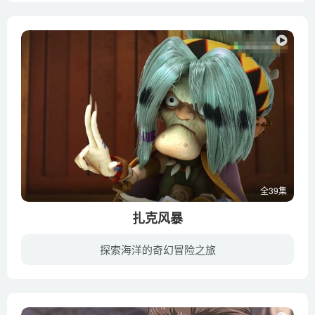
全39集
扎克风暴
探索海洋的奇幻冒险之旅
扎克是一名十几岁的男孩，他戴着父亲的一条项链去冲浪，不料被巨浪卷入海中，最后奇迹般被一艘海盗船救起，来到了百慕大三角，海盗船上有一把会说话的神奇宝剑。扎克发现父亲的项链叫做贝鲁之眼...