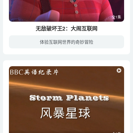
全1集
无敌破坏王2：大闹互联网
体验互联网世界的奇妙冒险
这一次，破坏王拉尔夫（约翰·C·赖利 John C. Reilly 配音）和云妮洛普（萨拉·丝沃曼 Sarah Silverman 配音）又闯祸了，导致了云妮洛普所在的游戏《甜蜜冲刺》的游戏机方向盘遭到了损坏。这是...