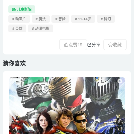
儿童影院
# 动画片
# 魔法
# 冒险
# 11-14岁
# 科幻
# 英雄
# 动漫电影
点赞
19
分享
收藏
猜你喜欢