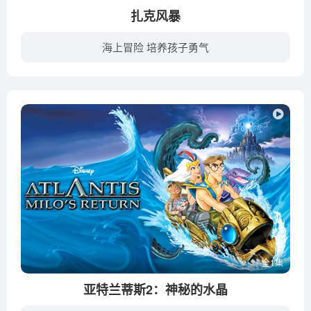
扎克风暴
海上冒险 培养孩子勇气
扎克是一名十几岁的男孩，他戴着父亲的一条项链去冲浪，不料被巨浪卷入海中，最后奇迹般被一艘海盗船救起，来到了百慕大三角，海盗船上有一把会说话的神奇宝剑。扎克发现父亲的项链叫做贝鲁之眼...
全1集
亚特兰蒂斯2：神秘的水晶