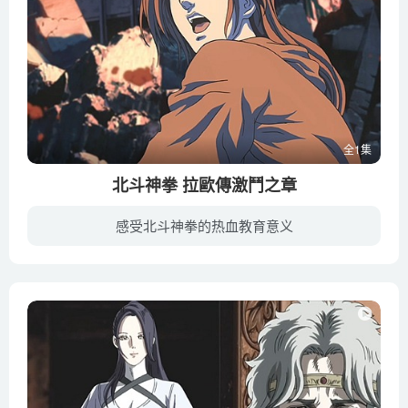
全1集
北斗神拳 拉歐傳激鬥之章
感受北斗神拳的热血教育意义
公元199X年，人类世界的最高首领因一己私欲发动战争，甚至愚蠢地按下毁灭世界的按钮。世界遭受核武器洗礼，山崩地裂，海水枯竭。部分人类虽侥幸存活，然地球上资源短缺，使得血腥纷争仍在继续。