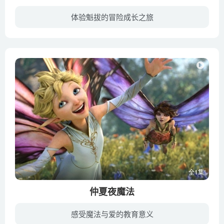
体验魁拔的冒险成长之旅
每隔333年，强大而神秘的生物魁拔诞生天地之间，引起元泱界莫大的灾难。第六代魁拔魁拔蛮吉（刘婧荦 配音）悄然逃过一劫，而今随着蛮小满（王凯 配音）朝着最伟大妖侠的道路上不断前进。他们成...
全1集
仲夏夜魔法
感受魔法与爱的教育意义