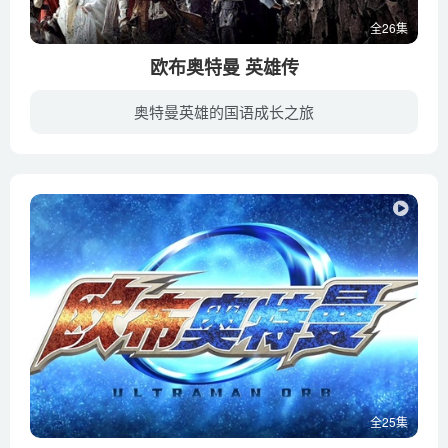
全26集
欧布奥特曼 英雄传
奥特曼英雄的国语成长之旅
本作品的领航者将由凯担任（饰演： 石黑英雄 ）。 欧布剧场版、欧布格斗都将在节目中播出，同时也有凝聚欧布奥特曼精华的总集篇。 节目口号：诸位的应援之力，借我一用！
全25集