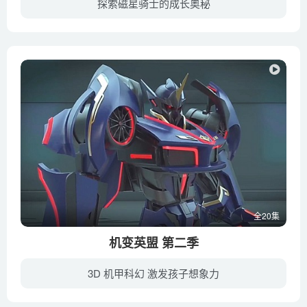
探索磁星骑士的成长奥秘
《磁星骑士》是一部韩国校园奇幻冒险动画片，讲述了在人类居住的五行洲之外，还有一个精灵的世界叫恒磁星。恒磁星的长老发现邪恶的红骑士妄图破坏两个世界，于是向五行洲派出了磁星精灵远征队，...
全20集
机变英盟 第二季
3D 机甲科幻 激发孩子想象力
动画讲述的是一个有关抗争与抉择的故事。能源之光即将消灭殆尽的宇宙，系出同源的光盟与影盟仍因为彼此的理念冲突而争斗。光盟战士叱风云与影盟盗猎团夜旋风察觉到，挽救宇宙的希望就在地球上。...