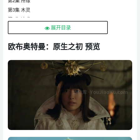
第2集 所缘
第3集 木灵
第4集 迹求
展开目录
第5集 拂晓
第6集 战神
欧布奥特曼：原生之初 预览
第7集 迷惘
第8集 回响
第9集 事理
第10集 落英缤纷
第11集 蜃景
第12集 新世界