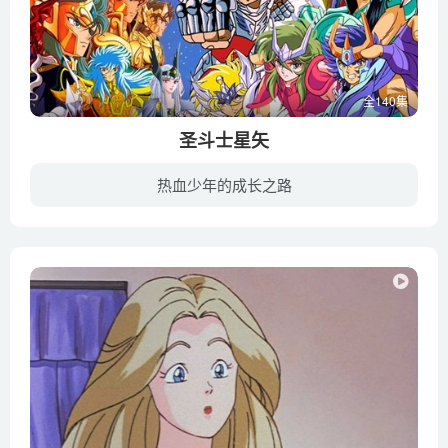
全140集
圣斗士星矢
热血少年的成长之路
电视动画《圣斗士星矢》改编自日本漫画家车田正美原作的同名漫画，由东映动画制作。电视动画于1986年10月11日－1989年4月1日在朝日电视台播放，之后在80多个国家热播，迅速风靡全世界。圣斗士本...