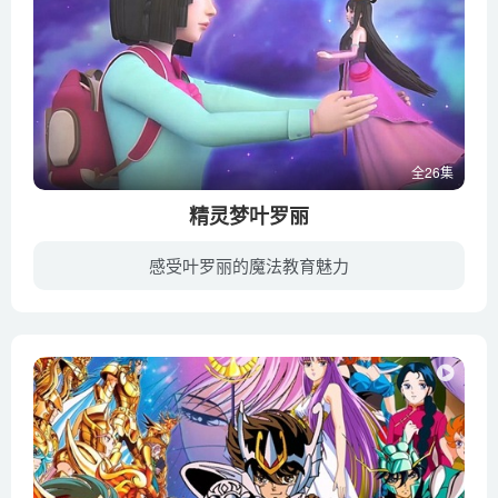
全26集
精灵梦叶罗丽
感受叶罗丽的魔法教育魅力
由于人类对自然的破坏，叶罗丽仙境的冰公主已经开始消失了……冰公主来到人类世界，决心更正历史的过错。另一边，文茜要帮助她的娃娃铁希找回失去的记忆，前往了仙境。辛灵仙子能复活吗？还会有...