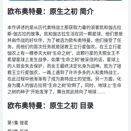
欧布奥特曼：原生之初 简介
本作讲述的是从历代奥特战士那获取力量的浪客凯和伽古拉
斯-伽古拉的故事。凯和伽古拉生活在同一颗星球，他们曾是
并肩作战的好伙伴，为了被选为欧布奥特曼，他们接受了任
务，而他们的首次任务就是拯救王立行星伽农。在王立行星
伽农上有一棵参天大树“生命之树”，这颗行星的天照女王不
希望星球上发生战争，如果“生命之树”被采伐的话，星球上
的人就会失去保护，而女王最终决定化身为战神。凯为了拯
救王立行星伽农，一路上遇到了许许多多的人和奥特战士，
在此过程中他渐渐有了成为奥特战士的觉悟。另一方面，化
身为魔人的伽古拉将“生命之树”砍倒了，同时，地球上“生命
之树的种子”开始发芽了，舞台就此转向了地球……
欧布奥特曼：原生之初 目录
第1集 煌星