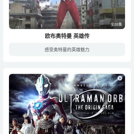
全26集
欧布奥特曼 英雄传
感受奥特曼的英雄魅力
《欧布奥特曼 英雄传》集结了《欧布奥特曼》TV系列、剧场版《欧布奥特曼 羁绊之力》、短篇《奥特曼战士 欧布》三部作品以及新篇的再剪辑版！