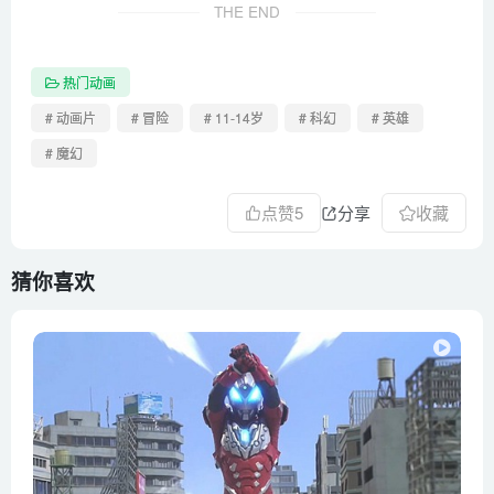
THE END
热门动画
# 动画片
# 冒险
# 11-14岁
# 科幻
# 英雄
# 魔幻
点赞
5
分享
收藏
猜你喜欢