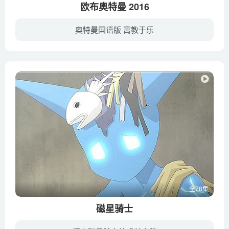
欧布奥特曼 2016
奥特曼国语版 寓教于乐
作为迎接奥特曼50年新系列《欧布奥特曼》TV决定于东京电视台7月9日早上9点（东京时间）正式开播放送！主演是石黑英雄！人如其名真正地变身英雄！第43代的欧布是奥特曼史上初次靠着历代奥特曼力...
全78集
磁星骑士