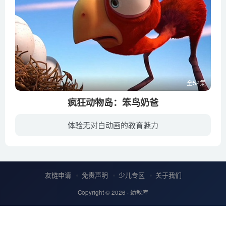
全52集
疯狂动物岛：笨鸟奶爸
体验无对白动画的教育魅力
讲述了一只成天紧张兮兮的大鸟爸爸和他的8个蛋宝宝的故事。所有的8个蛋总是被幸运女神眷顾而安然无恙，但大鸟爸爸就没那么幸运了。他没有当爸爸的经验，也没有前瞻性或者对麻烦的预判能力，但他...
友链申请
免责声明
少儿专区
关于我们
Copyright © 2026 ·
幼教库