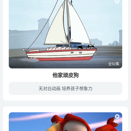
全52集
他家顽皮狗
无对白动画 培养孩子想象力
他家顽皮狗是一只住在西班牙首都的小狗。它自小就和主人走散了，自此流浪在在街头。但是顽皮狗却没有颓废放弃，它还是对生活充满了期待。顽皮狗的性格非常搞笑和贪吃，常常会做出一些异于常人的...