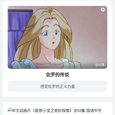
全52集
佐罗的传说
感受佐罗的正义力量
少年迪亚哥出生在美国的加州，是贝卡家的公子，父亲是一位农场主，家中很富有。迪亚哥的母亲很早就去世了，父亲一直没有再娶，女佣玛丽亚全心全意地照顾这个家庭，使迪亚哥依然健康成长。一天晚...