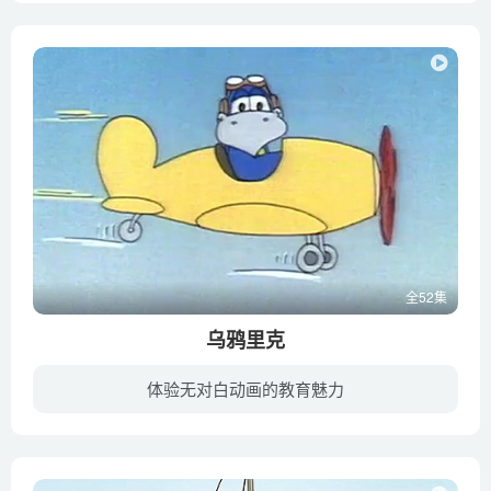
全52集
乌鸦里克
体验无对白动画的教育魅力
类似《猫和老鼠》那样“行动大于语言”式的无对白经典动画。讲述拽拽的乌鸦里克像普通人一样吃西餐、看戏剧、乘船旅行，也像古典的绅士来到现代社会一样洋相百出。