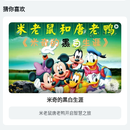
猜你喜欢
全74集
米奇的黑白生涯
米老鼠唐老鸭开启智慧之旅
《米老鼠和唐老鸭》中米老鼠的故事总是以成功结尾，唐老鸭的故事总是以失败结尾，其实米老鼠和唐老鸭都很聪明。米老鼠的聪明最后总能成功，抱走可爱的红嘴唇的女米老鼠。唐老鸭投机取巧的聪明总...