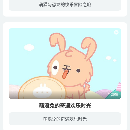
萌猫与恐龙的快乐冒险之旅
橘小猫艾米是一只非常可爱的小猫，她与哥哥亚伦、弟弟麦克、猫爸爸、猫妈妈快乐地住在一起。橘小猫艾米和小恐龙奥克斯是好朋友。故事内容多数环绕日常生活，橘小猫艾米喜欢和自己家人朋友在游乐...
全26集
萌浪兔的奇遇欢乐时光
萌浪兔的奇遇欢乐时光
《萌浪兔的奇遇欢乐时光》是一部韩国低幼儿童系列动画片，讲述了萌浪是一只无忧无虑、古灵精怪但热情充沛的小兔子。萌浪最好的朋友：Piu Piu，是一只谨慎害羞、情绪化的小鸡。尽管两个好朋友的...