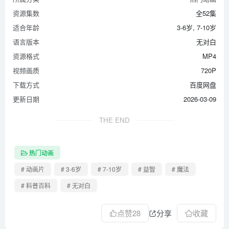
资源集数
全52集
适合年龄
3-6岁, 7-10岁
语言版本
无对白
资源格式
MP4
视频画质
720P
下载方式
百度网盘
更新日期
2026-03-09
THE END
热门动画
# 动画片
# 3-6岁
# 7-10岁
# 益智
# 魔法
# 科普百科
# 无对白
点赞
28
分享
收藏