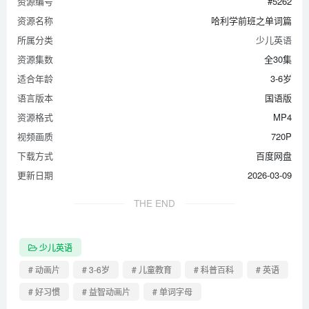
资源编号
#5262
资源名称
哈利学前班之单词篇
所属分类
少儿英语
资源集数
全30集
适合年龄
3-6岁
语言版本
国语版
资源格式
MP4
视频画质
720P
下载方式
百度网盘
更新日期
2026-03-09
THE END
少儿英语
# 动画片
# 3-6岁
# 儿童教育
# 科普百科
# 英语
# 好习惯
# 益智动画片
# 单词字母