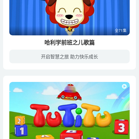
全71集
哈利学前班之儿歌篇
开启智慧之旅 助力快乐成长
早教必备,培养儿童的艺术表现与创造力。精选的曲目,适合不同年龄的儿童语言发展需求。可爱诙谐的原创画风让孩子手舞足蹈跟唱学跳。原创的诙谐画风一扫国内儿歌贫瘠的市场,老歌换新颜让家长和孩...