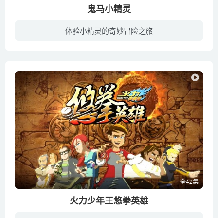
鬼马小精灵
体验小精灵的奇妙冒险之旅
在缅因州的古旧庄园——威普斯塔夫里居住着胖子、瘦子、斯特里奇三个幽灵和他们善良的侄子——小精灵卡斯伯。这座庄园的继承人卡里根贪得无厌，为了消灭这几个幽灵，请来了著名的鬼魂研究家哈维...
全42集
火力少年王悠拳英雄