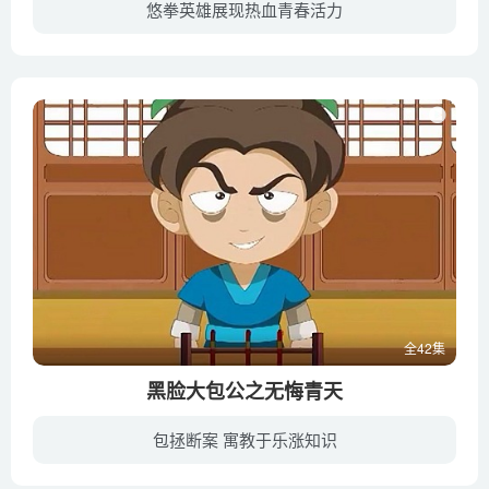
悠拳英雄展现热血青春活力
黑暗能量开始慢慢增长，并威胁到了世间的平衡。察觉此事的上官大师召集了五名悠悠球少年凌风、向捷、魏讯、莫晴语还有莫天，并指导他们学习和驾驭一种了不起的神秘力量——悠拳道。接受了上官大...
全42集
黑脸大包公之无悔青天
包拯断案 寓教于乐涨知识
《黑脸大包公之无悔青天》为《黑脸大包公》的续集，述说的是包公与狄青、杨家将等忠烈之士之间发生的一系列传奇故事。该片讲述了包公清正廉洁、刚正不阿，破解谜案的故事。引入了小动物和小孩子...