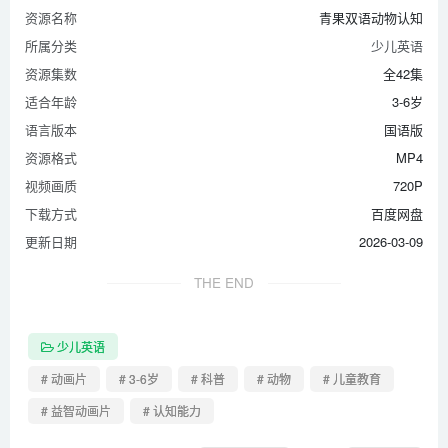
第38集 随着环境变化身上颜色的变色龙
资源名称
青果双语动物认知
第39集 和人类最像的动物猴子
所属分类
少儿英语
第40集 世界上唯一会说话的动物鹦鹉
资源集数
全42集
第41集 最凶猛的鸟是鹰
适合年龄
3-6岁
第42集 森林之王老虎
语言版本
国语版
资源格式
MP4
视频画质
720P
下载方式
百度网盘
更新日期
2026-03-09
THE END
少儿英语
# 动画片
# 3-6岁
# 科普
# 动物
# 儿童教育
# 益智动画片
# 认知能力