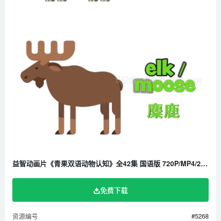
第23集 猜猜这个是什么动物
第24集 这个动物的英文怎么说
第25集 学英语识动物海洋动物大探索
第26集 双语学习各种海洋动物
第27集 什么动物有八个爪
第28集 这种动物在生活中很少见
第29集 神秘海洋探索锤头鲨
第30集 飞鱼会飞吗
第31集 横着走的只有螃蟹吗
第32集 虾有几条腿
第33集 世界上嘴巴最尖的鱼是旗鱼
益智动画片《青果双语动物认知》全42集 国语版 720P/MP4/203M 百度云网盘下载
第34集 最喜欢吃坚果的动物是松鼠
第35集 鳄鱼有几颗牙齿
免费下载
第36集 最漂亮的粉色火烈鸟
第37集 什么动物最调皮
资源编号
#5268