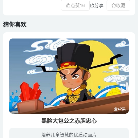
点赞
16
分享
收藏
猜你喜欢
全42集
黑脸大包公之赤胆忠心
培养儿童智慧的优质动画片