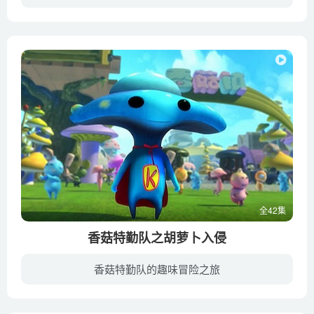
包拯去端州赴任途中，遇到了一系列惊险离奇的案件。包拯为官清廉、刚正不阿、不畏强权，破解了这些案件。 42集每集12分钟的《黑脸大包公之忠肝义胆》，本系列承接无悔青天中包拯去端州赴任知州...
全42集
香菇特勤队之胡萝卜入侵
香菇特勤队的趣味冒险之旅
香菇星球上有个传说中的香菇特勤队：闹闹，哇哇, 淇淇。他们从地球返回香菇星的时候，发现整个香菇星都被邻近的萝卜星人占领，萝卜女王带领手下在香菇星为非作歹，奴役香菇星球人民。闹闹三人解...