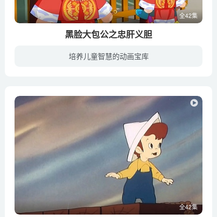
全42集
黑脸大包公之忠肝义胆
培养儿童智慧的动画宝库
黑脸大包公之忠肝义胆讲述包拯去端州赴任途中，遇到了一系列惊险离奇的案件。包拯为官清廉、刚正不阿、不畏强权，破解了这些案件。
全42集