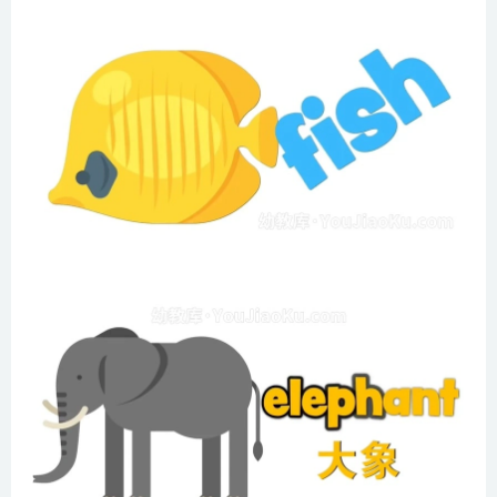
第08集 什么动物最凶猛
第09集 什么动物最爱吃竹子
第10集 用英语学习身边的动物
第11集 最调皮的海洋动物海豹
第12集 你认识的软骨动物有哪些
第13集 书里有老虎
第14集 海象的象牙和大象的一样吗
第15集 家禽动物谁跑的最快
第16集 儿童动物全知道
第17集 有趣的双语学动物
第18集 火鸡是鸡吗
第19集 最美丽的动物孔雀
第20集 家禽动物的幼崽
第21集 小牛头上有没有角
第22集 动物和农副产品怎么产生的