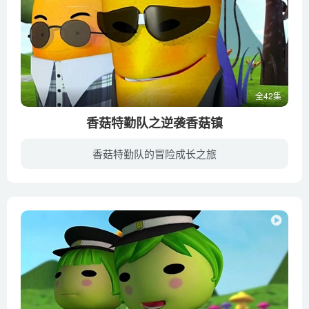
全42集
香菇特勤队之逆袭香菇镇
香菇特勤队的冒险成长之旅
萝卜家族阴谋毁灭香菇星球，结果害人反害己，不慎把自己的萝卜星球炸毁之后，只能定居香菇星球。作为香菇星球的保护者，香菇特勤队的闹闹，哇哇, 淇淇，原谅并且接受了萝卜人，希望他们改邪归正...