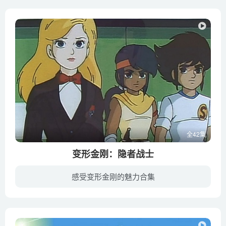
全42集
变形金刚：隐者战士
感受变形金刚的魅力合集
夜幕降临，宁静的海面上，一艘豪华游轮平缓地行驶着。突然一群恶魔模样的奇怪生物突然出现，在船上展开大肆杀戮，更导致游轮沉没。伪装成人类的汽车人汉克知道这是威震天及其邪恶随从霸天虎所为...