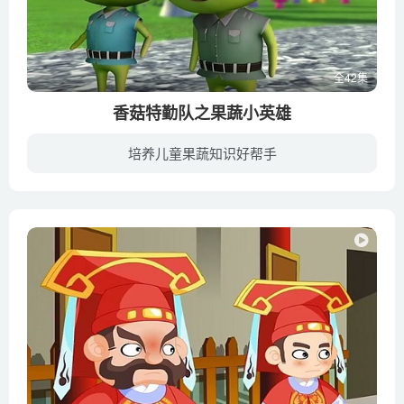
全42集
香菇特勤队之果蔬小英雄
培养儿童果蔬知识好帮手
胡萝卜星球被炸掉了,香菇们不计前嫌的收留了无家可归的胡萝卜们,从此,他们在一起过上了幸福快乐的生活……胡萝卜怎么可能轻易放弃呢!?他们不甘心自己的胡萝卜星球毁灭,决心将香菇镇改造成胡萝卜...