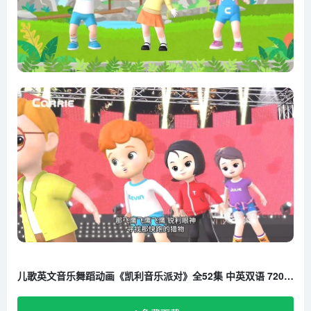
第21集 旋转木马
第22集 欢乐碰碰车
第23集 变色龙之歌
第24集 输赢不重要
第25集 愉快地吃饭
第26集 超市歌
第27集 说出你的心愿
第28集 心跳过山车
第29集 梦想成真
第30集 海盗船
第31集 水上乐园
第32集 反义词歌
第33集 一二三歌
儿歌英文音乐舞蹈动画《凯利音乐派对》全52集 中英双语 720P/MP4/6G 百度云网盘下载
第34集 旧玩具要爱惜
第35集 雨滴旅行