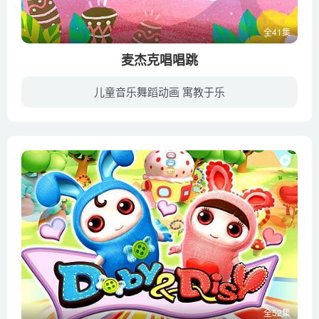
全41集
麦杰克唱唱跳
儿童音乐舞蹈动画 寓教于乐
《麦杰克小镇》是专门为小朋友量身打造的卡通偶像音乐成长秀。它拥有着新鲜原创的音乐、有趣的剧情、出色的审美和快乐的情商。深知儿童成长需要的 《麦杰克小镇》，从孩子们的视角出发，每一集...
全52集