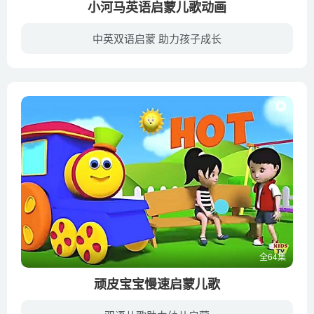
小河马英语启蒙儿歌动画
第66集 The Bravest Viking
第67集 Hula Hula Water Park
中英双语启蒙 助力孩子成长
第68集 Opposite Song
暂无简介
第69集 123Numbers Song
第70集 My Friend Mr Bear
第71集 Raindrops Travel Adventures
第72集 Dinosaur Song
全64集
顽皮宝宝慢速启蒙儿歌