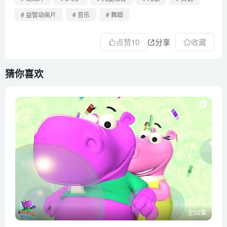
第51集 Polar Bear Song
# 益智动画片
# 音乐
# 舞蹈
第52集 King of The Animals
第53集 Flying Eagles Song
点赞
10
分享
收藏
第54集 A Magic Rainbow Song
第55集 Recess Everybody Out
猜你喜欢
第56集 Get Ready For Play time
第57集 Imaginary Carousel
第58集 Exciting Bumper Car
第59集 Chameleon Song
第60集 Play time Fun time
第61集 YumYum Song
第62集 Super Super Supermarket Song
第63集 Tell Me Your Wish
第64集 Let us Ride a Rollercoaster
全32集
第65集 Dreams come true