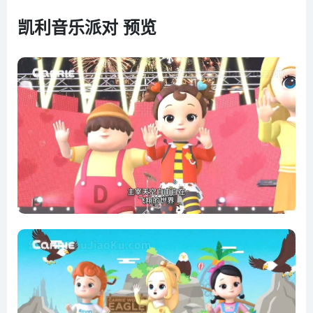
第06集 我的宠物朋友
凯利音乐派对 预览
第07集 熊猫之歌
第08集 凯利世界乐园
第09集 走丢了怎么办
第10集 快乐飞行
第11集 嘀嘟嘀嘟救护车
第12集 猴子之歌
第13集 海豚之歌
第14集 骆驼之歌
第15集 北极动物朋友
第16集 狮子之歌
第17集 飞鹰之歌
第18集 魔法彩虹
第19集 运动健康歌
第20集 热身运动歌