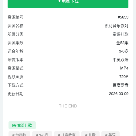
免费下载
第36集 恐龙时代
第37集 Beep Beep Traffic Light Song
资源编号
#5653
第38集 Clean up Time
资源名称
凯利音乐派对
第39集 Abracadabra
所属分类
童谣儿歌
第40集 Bee Bee Deep
资源集数
全52集
第41集 Parabam CarrieBand
适合年龄
3-6岁
第42集 My Lovely Puppy
语言版本
中英双语
第43集 Hoi Hoi Panda Song
资源格式
MP4
视频画质
720P
第44集 Welcome to the Carrie World
下载方式
百度网盘
第45集 Please Find My Mom
更新日期
2026-03-09
第46集 Exciting Airplane song
第47集 Beep Beep Ambulance
THE END
第48集 Monkey Song
第49集 Dolphins Song
童谣儿歌
第50集 Desert Camel Song
# 动画片
# 3-6岁
# 儿童教育
# 儿歌
# 英语