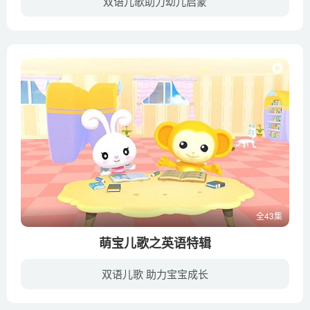
双语儿歌助力幼儿启蒙
《顽皮宝宝慢速启蒙儿歌》是一套低幼儿童英文儿歌启蒙的音乐动画，精选了64首世界知名的英语儿歌童谣，语速缓慢、词汇简单、画面精美艳丽，非常适合2-6岁的学龄前儿童作为英语启蒙观看。
全43集
萌宝儿歌之英语特辑
双语儿歌 助力宝宝成长
萌宝教育重磅出品的益智早教英语儿歌专辑，精选43首经典英文儿歌，以领先同侪的全3D动画制作、可爱生动的原创萌宝乐园卡通形象、活泼欢快的韵律节奏、天籁般悦耳的童声演绎……让宝宝在快乐听歌...