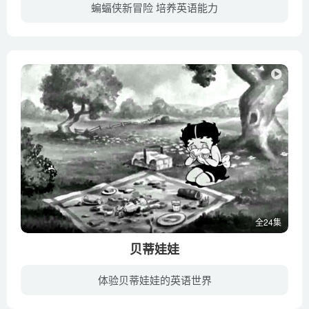
蝙蝠侠新冒险 培养英语能力
黑暗笼罩的哥谭市，暗夜里总在上演一幕幕追逐。布鲁斯·韦恩白天是社交宠儿、巨富青年，夜晚则是行走在夜间的蝙蝠侠，他利用自己的财富、智慧和高科技装备，致力于打击哥谭市的犯罪。他的对手有...
全24集
贝蒂娃娃
体验贝蒂娃娃的英语世界
贝蒂娃娃 (Betty Boop) 初期被创作为一只备有人身体的狗 (用于抗击在加州兴起的迪斯尼米老鼠卡通人物)，主要扮演当时片中小狗Bimbo之女朋友的角色，而出道不久贝蒂娃娃 (Betty Boop) 迅即人气急...