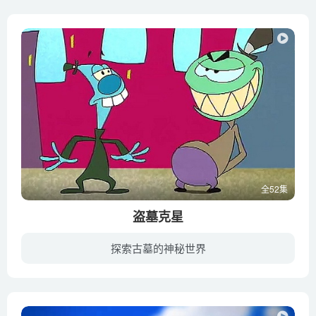
全52集
盗墓克星
探索古墓的神秘世界
盗墓克星讲述的是一群以提供殡葬服务为业的怪才们的生活喜剧.黑心老板皮克唯利是图,坑蒙拐骗,三个手下的所作所为也让人啼笑皆非.伯里斯愚蠢至极,斯密利好吃懒做,塔伯冷眼观战,他们成天和死尸打...