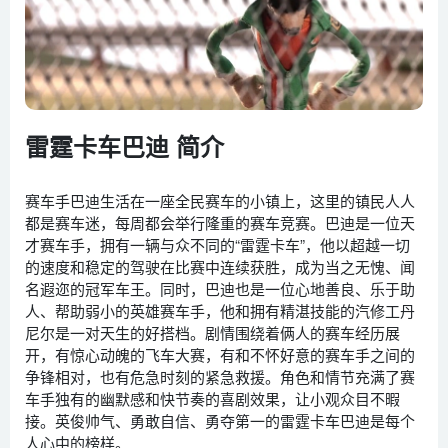
雷霆卡车巴迪 简介
赛车手巴迪生活在一座全民赛车的小镇上，这里的镇民人人
都是赛车迷，每周都会举行隆重的赛车竞赛。巴迪是一位天
才赛车手，拥有一辆与众不同的“雷霆卡车”，他以超越一切
的速度和稳定的驾驶在比赛中连续获胜，成为当之无愧、闻
名遐迩的冠军车王。同时，巴迪也是一位心地善良、乐于助
人、帮助弱小的英雄赛车手，他和拥有精湛技能的汽修工丹
尼尔是一对天生的好搭档。剧情围绕着俩人的赛车经历展
开，有惊心动魄的飞车大赛，有和不怀好意的赛车手之间的
争锋相对，也有危急时刻的紧急救援。角色和情节充满了赛
车手独有的幽默感和快节奏的喜剧效果，让小观众目不暇
接。英俊帅气、勇敢自信、勇夺第一的雷霆卡车巴迪是每个
人心中的榜样。