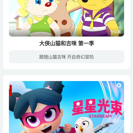
全52集
大侠山猫和吉咪 第一季
跟随山猫吉咪 开启奇幻冒险
《大侠山猫和吉咪》是湖南山猫卡通有限公司制作的104集大型原创动画故事片，于2016年在中央电视台少儿频道播出。原创功夫题材，纯手绘方式创作，吸收国际先进元素、理念，又巧妙的结合中国文化...