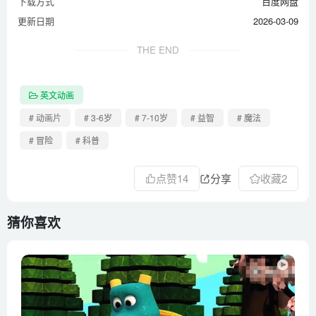
下载方式
百度网盘
更新日期
2026-03-09
THE END
英文动画
# 动画片
# 3-6岁
# 7-10岁
# 益智
# 魔法
# 冒险
# 科普
点赞
14
分享
收藏
2
猜你喜欢