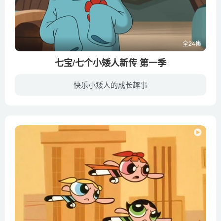
全24集
七宝/七个小矮人新传 第一季
快乐小矮人的成长趣事
在童话世界“欢乐森林”里，邪恶的巫师夫妇企图推翻欢喜女王的统治，勇敢的七个小矮人开心果、害羞鬼、瞌睡虫、喷嚏精、糊涂蛋、爱生气和万事通则誓死保卫女王和他们的朋友。七个小矮人将从邪恶...