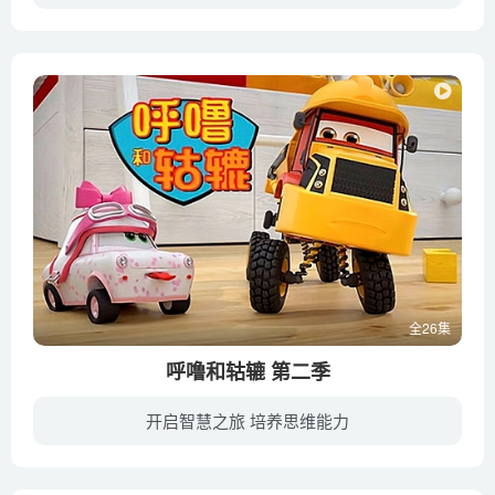
在永恒荒野的中央，坐落着奇妙丛林的村落，这里植被茂盛又富有魔力，是各种小精灵的家园：涂涂和阿兔、粒粒和阿丽、又又和阿鼬等等，还有新近加入的袅袅和阿鸟。 他们彼此关爱，互相帮助，一起...
全26集
呼噜和轱辘 第二季
开启智慧之旅 培养思维能力
呼噜、轱辘和帕特是同一家工厂生产的智能玩具，他们一同来到了小朋友奥斯卡的家里成为了他的新玩具。由于一些意想不到的原因，他们的日常生活变成了新的冒险。这个团队和一辆名为“哇哇”的婴儿...