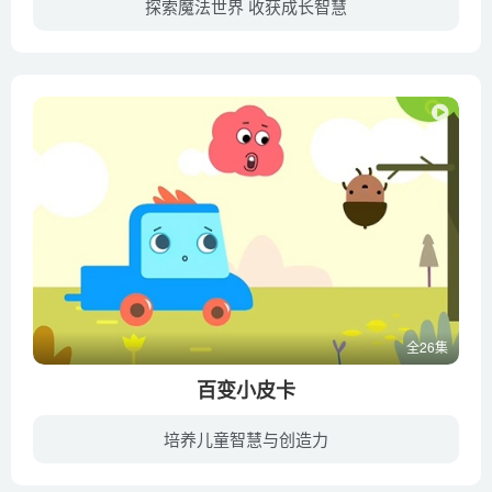
探索魔法世界 收获成长智慧
幼教库收录版本包含国语发音版与英文发音版，强烈建议给宝宝看完一集中文版后马上切换英文版再看一遍，这样宝宝既能理解情节和对话内容又能在纯正的英语环境下锻炼听力培养英语语言认知能力。
全26集
百变小皮卡
培养儿童智慧与创造力
百变小皮卡（Magic Pik）是一部由美国出品的益智类动画片。该片主要讲述小皮卡“pik”和他的云彩好朋友“杰克”一起冒险帮助大树、小狐狸、刺猬等解决问题的故事，指导小朋友们间要互相帮助，团...