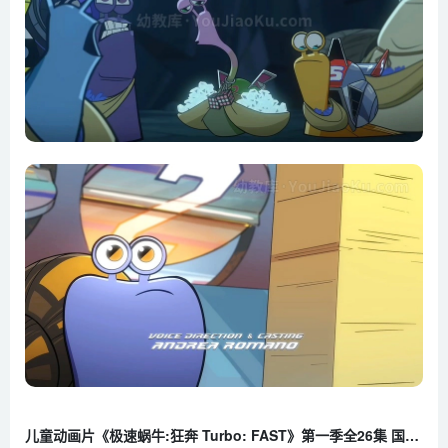
儿童动画片《极速蜗牛:狂奔 Turbo: FAST》第一季全26集 国语版26集+英语版26集 720P/MP4/9.31G 百度云网盘下载