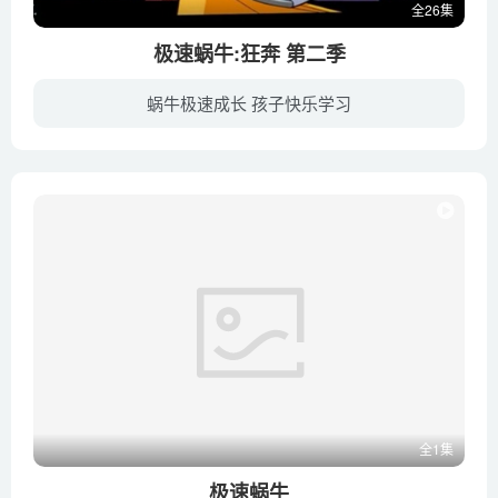
全26集
极速蜗牛:狂奔 第二季
蜗牛极速成长 孩子快乐学习
Turbo在印第安纳500的比赛中，不可思议的赢了之后，在他回家之后，这位超快的赛车手发现他的生活彻底发生了改变。Turbo的人类朋友Tito，建造了一个卫星城，这个微小的城市由很多精心连接的蜗牛...
全1集
极速蜗牛