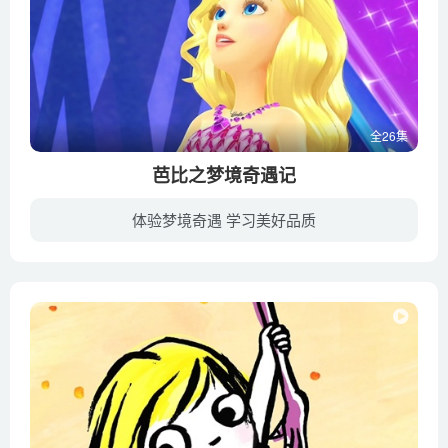
全26集
芭比之梦境奇遇记
体验梦境奇遇 学习美好品质
一个时尚女孩——小吉，和4个与她志趣相投的朋友：爱子、天使、音乐和宝贝组建了一支音乐组合。她们住在原宿，这个只要敢想就能实现的美妙地方。女孩子们刻苦排练，只为举办一场圆满顺利的演唱...