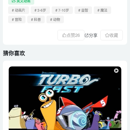
英文动画
# 动画片
# 3-6岁
# 7-10岁
# 益智
# 魔法
# 冒险
# 科普
# 动物
点赞
26
分享
收藏
猜你喜欢