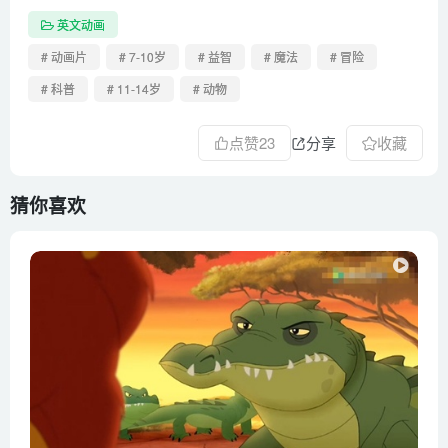
英文动画
# 动画片
# 7-10岁
# 益智
# 魔法
# 冒险
# 科普
# 11-14岁
# 动物
点赞
23
分享
收藏
猜你喜欢