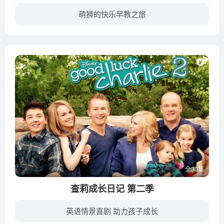
萌狮的快乐早教之旅
可爱的小狮子RaaRaa和他的朋友们生活在Jingly Jangle Jungle雨林里，他们喜欢探险，乐此不疲从不消停。大象Huffty、长颈鹿Topsy、鳄鱼Crocky、斑马Zebby还有小猴OooOoo，他们性格各异，却能良好...
全30集
查莉成长日记 第二季
英语情景喜剧 助力孩子成长