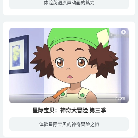
体验英语原声动画的魅力
《狮子护卫队 The Lion Guard》（又名：铁卫雄狮）是迪斯尼2016最新原创动画系列，作为动画电影《狮子王》的动画片系列版，讲述了狮子王辛巴的二儿子奇恩(Kion)的故事。动画第一季从2016年1月15...
全30集
星际宝贝：神奇大冒险 第三季
体验星际宝贝的神奇冒险之旅
“史迪奇骑着强霸博士的太空摩托车到宇宙各个角落飙车，却意外被吸入一个宇宙风暴，并坠落在伊扎游岛，一个位于日本最南部的热带岛屿天堂。 当史迪奇开始在岛上探险时，柔奈出现了，她是一个当...