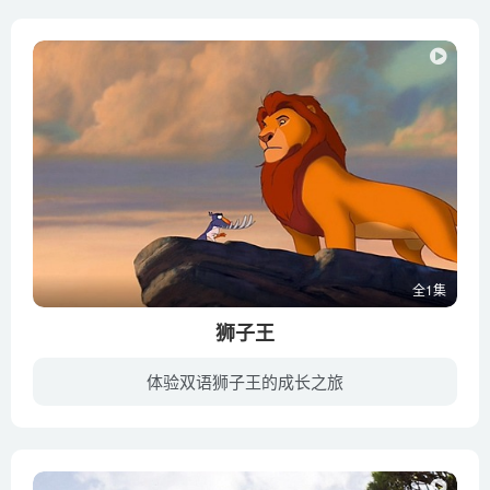
全1集
狮子王
体验双语狮子王的成长之旅
当太阳从水平线上升起时，非洲大草原苏醒了，万兽群集，荣耀欢呼，共同庆贺狮王木法沙和王后沙拉碧的小王子辛巴的诞生。充满智慧的老山魈——巫师拉飞奇为小辛巴兴起行了洗礼，他捧起一把细沙撒...