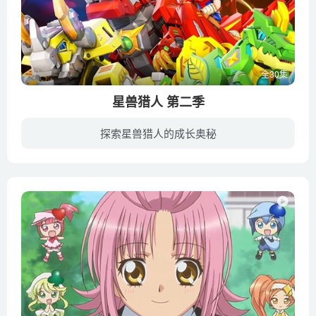
全30集
星兽猎人 第二季
探索星兽猎人的成长奥秘
千年前，人类与这片大陆上称霸的恶兽对抗，勇敢的猎人得到星兽龙王的力量成功驱逐恶兽，星兽猎人从此诞生，兽族也分化为两个派别——星兽和恶兽。少年星成梦想成为出色的星兽猎人，与凯炎兽搭档...