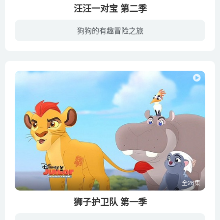
汪汪一对宝 第二季
狗狗的有趣冒险之旅
Bingo和Rolly是男孩鲍勃的两只狗，它们充满激情，总喜欢在街坊领居周围“冒险”，并希望有朝一日能闯荡世界。两只小狗秉承“团结友爱胜过孤家寡人”的精神，尽可能地为主人鲍勃和他的朋友们提供...
全26集
狮子护卫队 第一季