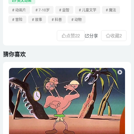
英文动画
# 动画片
# 7-10岁
# 益智
# 儿童文学
# 魔法
# 冒险
# 故事
# 科普
# 动物
点赞
22
分享
收藏
2
猜你喜欢