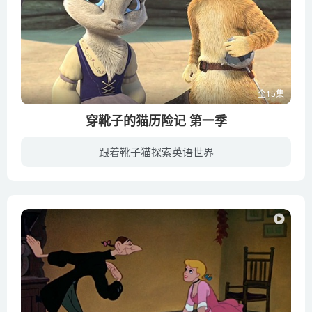
全15集
穿靴子的猫历险记 第一季
跟着靴子猫探索英语世界
穿靴子的猫历险记The Adventures of Puss in Boots是美国动画作品， 本剧为电影《穿靴子的猫》(Puss in Boots)之电视版，故事讲述靴猫不小心打破魔法城市圣洛伦佐的保护屏障，不得不以一己之力...