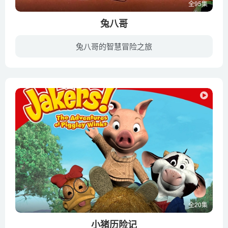
全95集
兔八哥
兔八哥的智慧冒险之旅
兔八哥系列动画片分别以不同的角色各自表演一段有趣的狂欢故事，其中兔八哥、猪小弟、达菲鸭，约塞米蒂·山姆、大嘴怪等都是全世界孩子熟悉的动画形象。这些形象有的幽默风趣，有的勇敢顽强，有...
全20集
小猪历险记