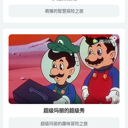
萌猪的智慧探险之旅
《小猪历险记 Jakers The Adventures of Piggley Winks》是一部美国儿童动画片，节目于2003年在美国PBS Kids和Qubo以及英国CBeebies上播放。动画讲述了《小熊维尼 Winnie The Pooh》家族个头最...
全51集
超级玛丽的超级秀
超级玛丽的趣味冒险之旅