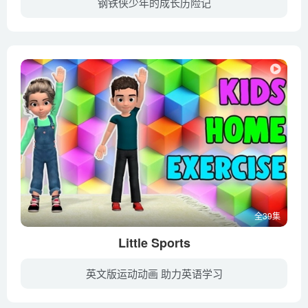
钢铁侠少年的成长历险记
托尼·斯塔克是一位天才少年发明家。他父亲霍华德是斯塔克工业的董事长，公司大部分科技产品都是他们父子设计的。霍华德的手下奥巴代亚·史丹要求将科技应用到武器研发以掌握商机，但总是被霍华...
全39集
Little Sports
英文版运动动画 助力英语学习
本资源为英国儿童运动系列《Little Sports》的视频下载，共39集，mp4高清720p分辨率（部分课程640x360分辨率），英语发音、无字幕，资源大小1.79GB，百度云网盘下载。小朋友跟着里面卡通人物一...