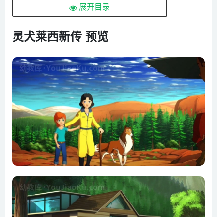
展开目录
第05集 丹·蒙田的宝物
第06集 森林大火
灵犬莱西新传 预览
第07集 被蜘蛛咬
第08集 赶马
第09集 狼来袭
第10集 雪崩
第11集 休息日
第12集 龙卷风猎人
第13集 莱西在哪
第14集 谁最棒
第15集 捉迷藏
第16集 弗朗西丝的花园
第17集 不速之客
第18集 钻石湖水怪
第19集 薄冰