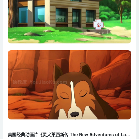
第20集 困境
第21集 佐伊 妈妈
第22集 山谷里的秃鹫
第23集 哈维的旅行
第24集 帕克家族的秘密
第25集 大山野外挑战赛 上集
第26集 大山野外挑战赛 下集
美国经典动画片《灵犬莱西新传 The New Adventures of Lassie》全26集 英语版 1080P/MP4/6.79G 百度云网盘下载