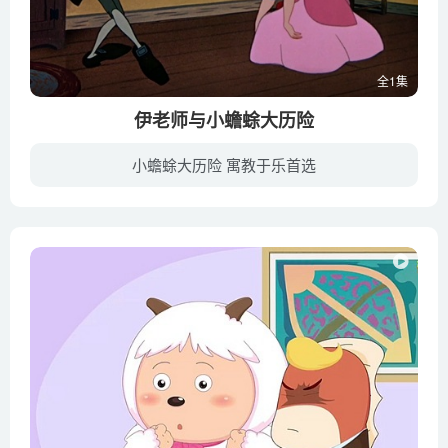
全1集
伊老师与小蟾蜍大历险
小蟾蜍大历险 寓教于乐首选
“小蟾蜍”是一只酷爱飙车坐吃山空的小家伙，后来却闯祸入狱，家产也被人强占，他为了争回一切于是展开一次惊天动地的大历险；“瞌睡谷传奇”则是一位叫Ichabod的老师，从外地来到瞌睡谷任教，...