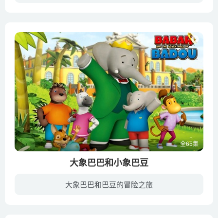
《超级玛丽的超级秀》是基于超火游戏IP拍摄的超级玛丽兄弟的冒险系列动画片， 跟着玛丽兄弟一起去冒险吧！”
全65集
大象巴巴和小象巴豆
大象巴巴和巴豆的冒险之旅
8岁的小象巴豆和他的伙伴们在茂密丛林中历险，身为祖父和国王的大象巴巴担负看护和指导小象成长的重任，同时要解决新老两代之间的沟通问题。该动画剧适合孩子，也适合长辈，告诉他们差异、认同...