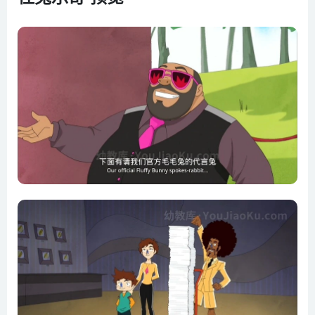
第00集8 乐奇游泳
第00集9 制服鼻子仓鼠
第01集0 罪犯家具
第01集1 指纹男孩
第01集2 漫长一天 一无所获
第01集3 小猫复仇记
第01集4 双胞胎救乐奇
第01集5 酷酷的傻瓜
第01集6 包菜头
第01集7 龙虾男孩
第01集8 失踪的尾巴
第01集9 魔法变变变
第02集0 小土豆先生
第02集1 代言兔乐奇
第02集2 头疼