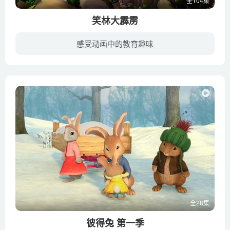
全104集
笑林大霹雳
感受动画中的教育趣味
笑林弟子元龙、元芙等人，每天都要迎接响当弟子的各种奇怪“踢馆”。一次次你来我往的比试中，双方武艺都得到精进,也从中收获了诸多快乐。
全28集
彼得兔 第一季