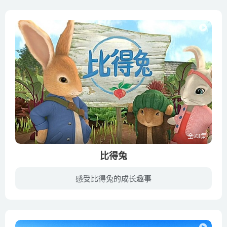
第08集2 纠察队长
第08集3 手镯风波
第08集4 洛恩
第08集5 雇佣乐奇
第08集6 间谍惊奇事件
第08集7 两名骑士
第08集8 驾照
第08集9 愤怒的风笛手
第09集0 呐喊布巴
全73集
第09集1 下水道之旅
比得兔
第09集2 乐奇导演
第09集3 马格迪雕塑
感受比得兔的成长趣事
第09集4 奇遇历险记
《比得兔》动画片以比阿特丽斯·波特的原作《比得兔的故事》等23本绘本故事为基础，以波特小姐居住的英格兰湖区为舞台背景进行创作。故事围绕3只小兔子——比得、本杰明，及原作中并未登场的新...
第09集5 旅馆
第09集6 弗兰肯乐奇