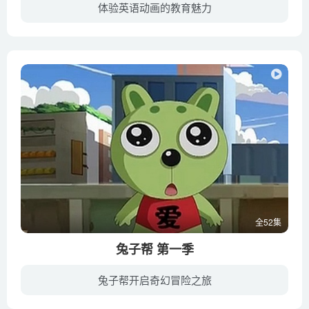
第06集7 恰克布拉克病
体验英语动画的教育魅力
第06集8 隐形乐奇
动画片《比得兔 Peter Rabbit》由经典儿童文学《比得兔的故事》为基础而创作，第二季于2014年播出。故事围绕3只小兔子--比得、本杰明，及原作中并未登场的新角色莉莉展开。在每一集故事中，比得...
第06集9 电影的谎言
第07集0 别说谎了 乐奇
第07集1 无毛的兔子
第07集2 谁陷害了怪兔乐奇
第07集3 21 魔法之夜
第07集4 噩运兔脚
第07集5 大战地鼠
第07集6 每天都是星期天
第07集7 哑巴了
全52集
第07集8 黑暗之心
兔子帮 第一季
第07集9 恰克图书馆之夜
第08集0 房间新住客
兔子帮开启奇幻冒险之旅
第08集1 许愿
玉兔村的特种兔子降临梅花城。他们不仅拥有神奇的本领，更具有与众不同的个性。他们的到来，搅乱了鲁小中的正常生活。然而，特种兔子“白枝”的哥哥–代表黑暗势力的“黑枝”带着”牙枝“、“忍...