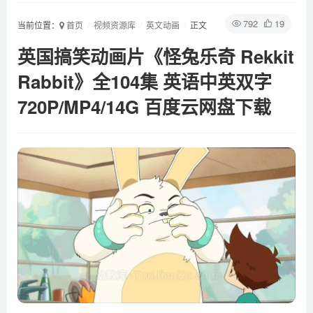
792
19
当前位置：
首页
视频资源库
英文动画
正文
英国搞笑动画片《怪兔乐奇 Rekkit
Rabbit》全104集 英语中英双字
720P/MP4/14G 百度云网盘下载