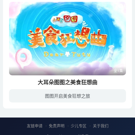
全1集
大耳朵图图之美食狂想曲
图图开启美食狂想之旅
《大耳朵图图之美食狂想曲》是“大耳朵图图”电视系列的动画电影版，于2017年上映，该片讲述了图图一家为了力证自己的清白，与坏人斗智斗勇的故事。该片获得第31届中国电影金鸡奖最佳美术片。糊...
友链申请
免责声明
少儿专区
关于我们