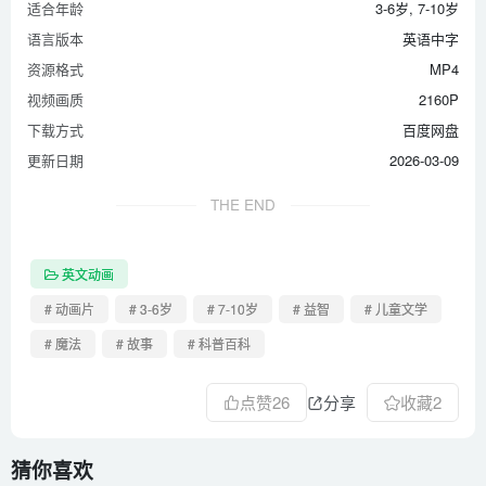
适合年龄
3-6岁, 7-10岁
语言版本
英语中字
资源格式
MP4
视频画质
2160P
下载方式
百度网盘
更新日期
2026-03-09
THE END
英文动画
# 动画片
# 3-6岁
# 7-10岁
# 益智
# 儿童文学
# 魔法
# 故事
# 科普百科
点赞
26
分享
收藏
2
猜你喜欢