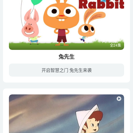
全24集
兔先生
开启智慧之门 兔先生来袭
动画片《兔先生 Mister Rabbit》是由一大一小两只贱萌贱萌的兔子的日常搞笑片段，非常像冰河世纪中的松鼠。每集非常短只有2分半钟，无对白无字幕，不会说话的小朋友看起来也没有障碍，可作为和...