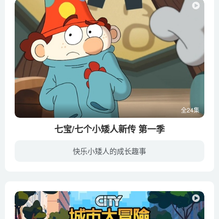
全24集
七宝/七个小矮人新传 第一季
快乐小矮人的成长趣事
在童话世界“欢乐森林”里，邪恶的巫师夫妇企图推翻欢喜女王的统治，勇敢的七个小矮人开心果、害羞鬼、瞌睡虫、喷嚏精、糊涂蛋、爱生气和万事通则誓死保卫女王和他们的朋友。七个小矮人将从邪恶...