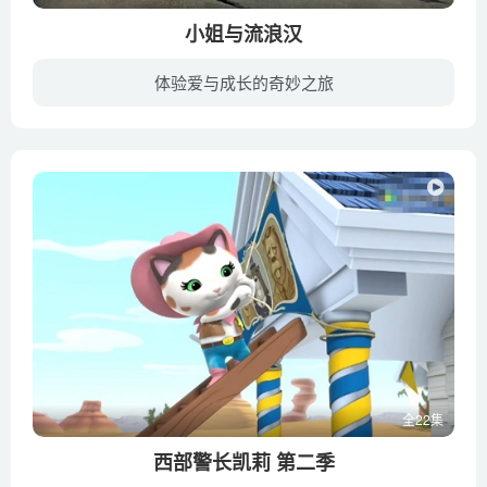
小姐与流浪汉
体验爱与成长的奇妙之旅
有一天，闯祸的史坎普被主人拴在了屋外，他趁机挣脱了铁链离家出走了，开始了自己无拘无束的生活。他邂逅了甜美的流浪狗安琪儿，还有不友善的狗帮老大布斯特，为了加入流浪狗的行列，史坎普还得...
全22集
西部警长凯莉 第二季