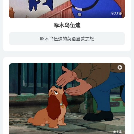
全23集
啄木鸟伍迪
啄木鸟伍迪的英语启蒙之旅
你一定还记得那个总是咯吱咯吱乱叫，爱四处啄木头的啄木鸟伍迪。似乎没有什么伍迪不能啃穿，啃木头的嗡嗡声响得让人睡不着觉，而这一点，正是伍迪的生父华特•兰兹创作他的灵感来源。从此荧屏上...
全1集