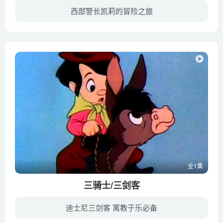
西部警长凯莉的冒险之旅
在美国西部，警长凯莉和她的副手啄木鸟佩克负责看守着一个舒适的边境小镇，过着愉快的生活。虽然小镇号称是最友善的城镇之一，可是警长凯莉和佩克都十分努力及尽忠职守去维持镇内治安，以确保镇...
全1集
三骑士/三剑客
迪士尼三剑客 寓教于乐必备