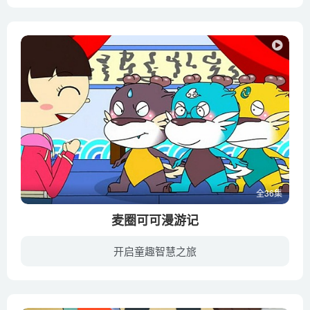
硕大的包裹，便签上写着“祝唐老鸭13号星期五快乐，他那美洲的朋友”。唐老鸭见此非常快乐，连忙拆开礼物。里面是一整套放映设备以及录影带。他安装完毕，静下心观看，哈维博士为他讲述了3个禽...
全36集
麦圈可可漫游记
开启童趣智慧之旅
麦圈是初中二年级的学生，有小聪明却成绩一直不好。可可是麦圈的堂妹，成绩优秀却有些任性。肉丸是他们家的宠物狗，贪吃可爱却有一股莫名的神奇力量。为了解决作业问题和取得好成绩，麦圈经过肉...