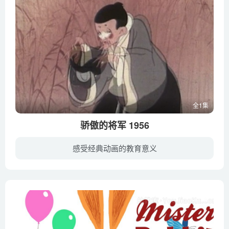
全1集
骄傲的将军 1956
感受经典动画的教育意义
从前有个将军得胜归来，在庆功会上受到文武百官的赞扬。他洋洋得意，随手举起几百斤重的铜鼎，抛向空中，又轻轻接在手里，面不改色。接着 ，他又扯满强弓，对准飞檐下的风铃，连发连中，观者个...