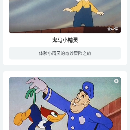
全42集
鬼马小精灵
体验小精灵的奇妙冒险之旅
在缅因州的古旧庄园——威普斯塔夫里居住着胖子、瘦子、斯特里奇三个幽灵和他们善良的侄子——小精灵卡斯伯。这座庄园的继承人卡里根贪得无厌，为了消灭这几个幽灵，请来了著名的鬼魂研究家哈维...