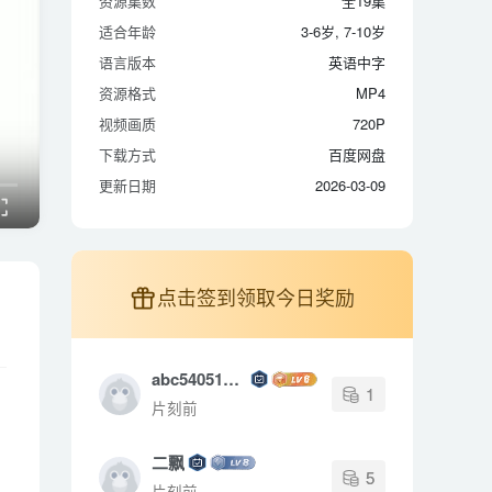
资源集数
全19集
适合年龄
3-6岁, 7-10岁
适合年龄
3-6岁, 7-10岁
语言版本
英语中字
语言版本
英语中字
资源格式
MP4
资源格式
MP4
视频画质
720P
视频画质
720P
下载方式
百度网盘
下载方式
百度网盘
更新日期
2026-03-09
更新日期
2026-03-09
点击签到领取今日奖励
abc540518880
1
片刻前
二飘
5
片刻前