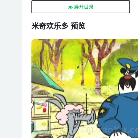
第4集 纽约热狗
展开目录
第5集 东京游
第6集 保持清凉
米奇欢乐多 预览
第7集 鬼朋友
第8集 耳朵大遁逃
第9集 惊魂记
第10集 熊猫大乐园
第11集 电灯泡
第12集 狗展
第13集 我的米妮
第14集 梦游
第15集 足球大赛
第16集 马铃薯乐园
第17集 可爱的一封