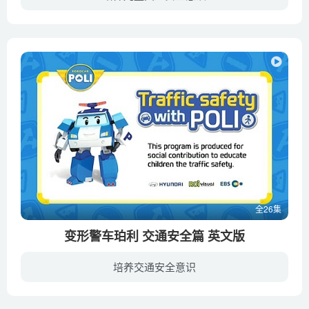
幼教库收录的音频资源《变形警车珀利 交通安全故事》全24集，适合3-6岁小朋友收听，该资源为音频MP3格式，无视频画面！每集大小约11M，可以在电视机或电脑、车载设备、平板、IPAD、早教机、手机...
全26集
变形警车珀利 交通安全篇 英文版
培养交通安全意识
《变形警车珀利 交通安全篇》（又名，珀利儿童交通安全教育片）是由变形警车珀利的制作公司ROI VISUAL、现代汽车和EBS电视台共同推进的全球性儿童交通安全社会贡献活动，旨在增加儿童的交通安全...