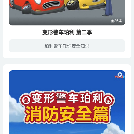
全26集
变形警车珀利 第二季
珀利警车教你安全知识
韩国幼儿动画片《Robocar Poli》被称“小企鹅 Pororo”第二，再一次引发韩流形象风暴。这部动画片讲述的是由警车、救护车等组成的Robocar Poli的故事，是一部教育动画片，适宜4~7岁的幼儿观看。...