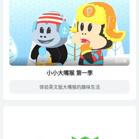
全26集
小小大嘴猴 第一季
体验英文版大嘴猴的趣味生活
故事围绕爱发明的大嘴猴Julius和他的四位好朋友展开，讲述他们在自己建造的板房中因发明创造而发生的离奇古怪遭遇。喜欢小动物的孩子们，可以边看动画边跟着大嘴猴搞些小发明。Julius是一只热爱...