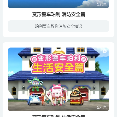
全26集
变形警车珀利 消防安全篇
珀利警车教你消防安全知识
变形警车珀利救援队所在的布鲁姆斯小镇，居住着捣蛋鬼比特，比特死党强尼，爱发小脾气的辛迪以及胆小怕事模范生查尔斯一群小朋友。他们在小镇快乐玩耍，一起冒险。但是小朋友快乐无忧的日常生活...
全26集