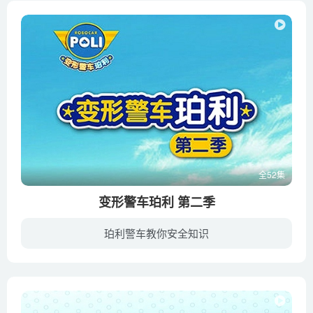
全52集
变形警车珀利 第二季
珀利警车教你安全知识
《变形警车珀利》的故事发生在一座名叫“布鲁姆斯镇”的魅力小岛上。故事的主角珀利（警车）、罗伊（消防车）、安巴（救护车）和海利（直升机）在平时是汽车，但是一旦出现紧急情况，他们就会变...