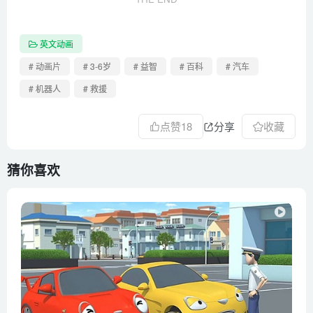
英文动画
# 动画片
# 3-6岁
# 益智
# 百科
# 汽车
# 机器人
# 救援
点赞
18
分享
收藏
猜你喜欢