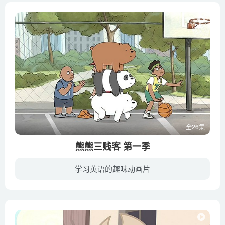
全26集
熊熊三贱客 第一季
学习英语的趣味动画片
《熊熊三贱客 We Bare Bears》又名咱们裸熊，是美国卡通网络频道（CN）于2015年7月推出的最新动画，剧中的主角三只熊（棕熊、熊猫、北极熊）叠罗汉的出行方式，让人过目不忘。三个熊兄弟按照周...