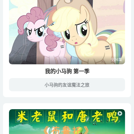
全26集
我的小马驹 第一季
小马驹的友谊魔法之旅
《小马宝莉》（英语：My Little Pony: Friendship Is Magic；中国大陆作《小马宝莉》，台湾作《彩虹小马》，直译为《小马宝莉：友情就是魔法》）是一个由位于美国的有线电视网The Hub，于2010年...