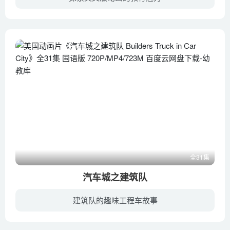
Roxy是一个普通的小女生，在她平凡的外表下面，却有着不平凡的能力。每当Metro City 发生了危机，市长就会通过特殊的手表装置呼叫Roxy，让她帮忙拯救城市。于是Roxy就会变身为拥有超能力的Rocke...
全31集
汽车城之建筑队
建筑队的趣味工程车故事
建筑卡车：翻斗车伊森，挖掘机埃德加和起重机查理是施工队最棒的成员！每当汽车城有新的建设项目时，我们都会叫它们来帮忙！ 埃德加，伊森和查理总是很乐意改善这个美丽的城市，让它的居民更加...