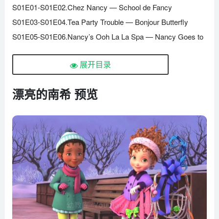
S01E01-S01E02.Chez Nancy — School de Fancy
S01E03-S01E04.Tea Party Trouble — Bonjour Butterfly
S01E05-S01E06.Nancy’s Ooh La La Spa — Nancy Goes to
Work
展开目录
S01E07-S01E08.Nancy Versus Dudley — Nancy Makes
Her Mark
漂亮的南希 预览
S01E09-S01E10.Nancy’s Devine Sleepover — Nancy’s
Sacre Bleu Fondue
S01E11-S01E12.Nancy’s Dog Show Disaster — The Case
of the Disappering Doll
S01E13-S01E14.La Danse of Friendship — Shoe La La
S01E15-S01E16.Camp Fancy — Nancy’s Vanity D’Art
S01E17-S01E18.Toodle-oo,Miss Moo — Nancy Clancy,Star
Maker
S01E19-S01E20.Le Cafe Parfait — Mademoiselle Mom