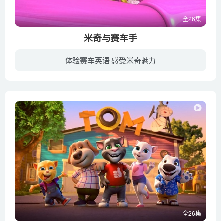
全26集
米奇与赛车手
体验赛车英语 感受米奇魅力
《米奇与赛车手》Mickey and the Roadster Racers (又名：妙妙赛车手) ，作为《米奇妙妙屋》的接棒作品，妙妙屋中的众多卡通角色将会重新登场，动画继续讲述米奇、米妮、唐老鸭、黛西、高飞还有...
全26集