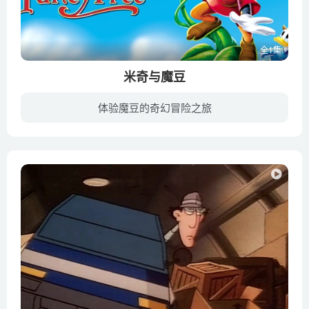
全1集
米奇与魔豆
体验魔豆的奇幻冒险之旅
《米奇与魔豆》是1947年推出的迪士尼第9部经典动画，改编自著名的童话《杰克与豌豆》。本片虽然中文片名只译为米奇与魔豆，但实际上是一部中篇合辑的动画片，全片是由两个独立的故事所组合而成...