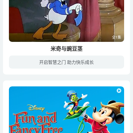
全1集
米奇与豌豆茎
开启智慧之门 助力快乐成长
本片虽然中文片名只译为《米奇与豌豆茎》但实际上是一部中篇合辑的动画片，全片是由两个独立的故事所组合而成。片中两个故事主题分别就是英文片名所提到的〝自由″与〝欢乐″。遥远的地方有一个...