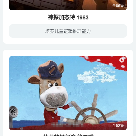
全86集
神探加杰特 1983
培养儿童逻辑推理能力
糊涂的加杰特总是能歪打正着，化险为夷。其实加杰特是个蹩脚的侦探，他的敌人是M.A.D.党，而他的武器只是自己身体上的一些小道具：弹跳轮滑鞋、伸缩手臂、直升飞帽等等。虽然加杰特的种种宝物时...
全52集