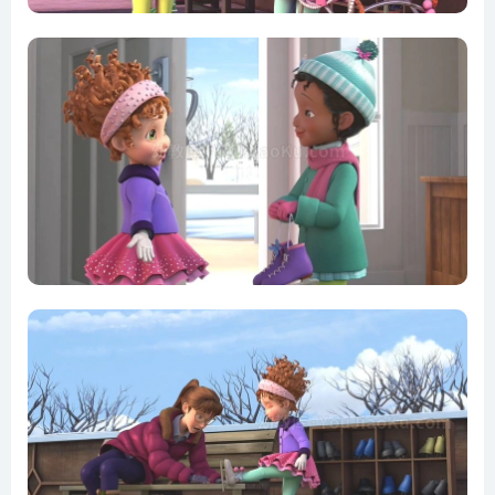
S01E21-S01E22.Nancy’s Costume Clash — Nancy’s
Ghostly Halloween
S01E23-S01E24.”Grow up,jojo!” — Nancy’s Supereme Night
Out
S01E25-S01E26.Ice Skater Extraordinaire — Nancy L’Artiste
S01E27-S01E28.Vive la Revolution! — Million Dollar Minnow
S01E29-S01E30.Nancy and the Nice List