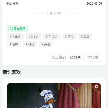
更新日期
2026-03-09
THE END
英文动画
# 动画片
# 3-6岁
# 7-10岁
# 益智
# 魔法
# 冒险
# 科普
# 英语
点赞
23
分享
收藏
猜你喜欢