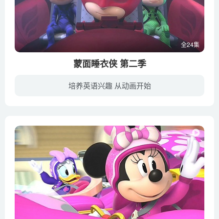
全24集
蒙面睡衣侠 第二季
培养英语兴趣 从动画开始
《蒙面睡衣侠 PJ Masks》国语版的译名是《睡衣小英雄》，是迪斯尼少儿频道在2015年9月开播的幼儿超级英雄题材动画。蒙面睡衣小队由三个小队员组成Connor、Greg和Amaya。三个人白天是普通的小孩...