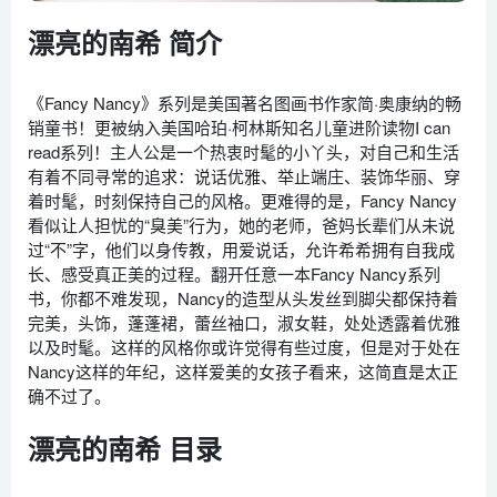
漂亮的南希 简介
《Fancy Nancy》系列是美国著名图画书作家简·奥康纳的畅
销童书！更被纳入美国哈珀·柯林斯知名儿童进阶读物I can
read系列！主人公是一个热衷时髦的小丫头，对自己和生活
有着不同寻常的追求：说话优雅、举止端庄、装饰华丽、穿
着时髦，时刻保持自己的风格。更难得的是，Fancy Nancy
看似让人担忧的“臭美”行为，她的老师，爸妈长辈们从未说
过“不”字，他们以身传教，用爱说话，允许希希拥有自我成
长、感受真正美的过程。翻开任意一本Fancy Nancy系列
书，你都不难发现，Nancy的造型从头发丝到脚尖都保持着
完美，头饰，蓬蓬裙，蕾丝袖口，淑女鞋，处处透露着优雅
以及时髦。这样的风格你或许觉得有些过度，但是对于处在
Nancy这样的年纪，这样爱美的女孩子看来，这简直是太正
确不过了。
漂亮的南希 目录