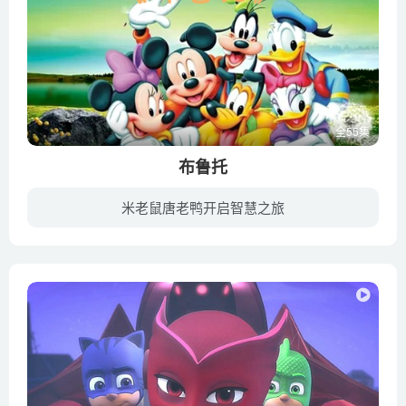
全55集
布鲁托
米老鼠唐老鸭开启智慧之旅
《米老鼠和唐老鸭》自1985年起，在当时的中央电视台1套播出，每天15分钟。其中节目汇集了迪士尼1930年代的很多米老鼠卡通。该节目仅仅播出了1年。但是深深的影响了一代（甚至几代）中国人，并且...