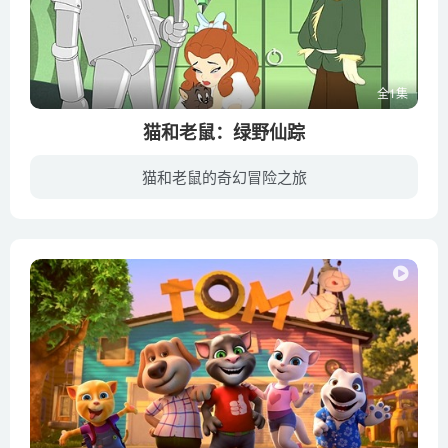
全1集
猫和老鼠：绿野仙踪
猫和老鼠的奇幻冒险之旅
在远离大都会的西部荒野小镇，可爱少女桃乐丝（格蕾·德丽斯勒 Grey DeLisle 配音）和亨利叔叔（Stephen Root 配音）还有艾姆婶婶（Frances Conroy 配音）生活在一起。有些阴霾的日子里，她的心...