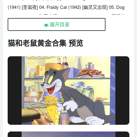
(1941) [圣诞夜] 04. Fraidy Cat (1942) [幽灵又出现] 05. Dog
Trouble (1942) [狗惹麻烦] 06. Puss N’ Toots (1942) [可爱的
展开目录
猫女孩] 07. The Bowling Alley-Cat (1942) [保龄球馆里的猫]
08. Fine Feathered Friend (1942) [漂亮羽毛的朋友] 09.
猫和老鼠黄金合集 预览
Sufferin’ Cats (1943) [受罪猫] 10. The Lonesome Mouse
(1943) [寂寞的老鼠] 11. The Yankee Doodle Mouse (1943)
[扬基都德鼠] 12. Baby Puss (1943) [宝贝猫] 13. The Zoot
Cat (1944) [祖鲁猫] 14. The Million Dollar Cat (1944) [百万富
翁] 15. The Bodyguard (1944) [保镖] 16. Puttin’ On the Dog
(1944) [真假猎犬] 17. Mouse Trouble (1944) [老鼠的麻烦] 18.
The Mouse Comes to Dinner (1945) [鼠来晚餐] 19. Mouse In
Manhattan (1945) [曼哈顿的老鼠] 20. Tee for Two (1945) [双
人高尔夫] 21. Flirty Birdy (1945) [秃鹰变奏曲] 22. Quiet
Please! (1945) [请保持安静] 23. Springtime for Thomas
(1946) [寻梦小子] 24. The Milky Wall (1946) [喝牛奶的流浪