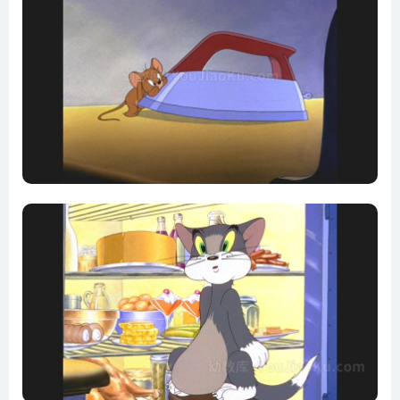
儿] 25. Trap Happy (1946) [捕鼠陷阱] 26. Solid Serenade
(1946) [甜蜜的小夜曲] 27. Cat Fishin’ (1947) [钓鱼记] 28.
Part Time Pal (1947) [兼职朋友] 29. The Cat Concerto (1947)
[猫的协奏曲] 30. Dr.Jekyll and Mr.Mouse (1947) [化身老鼠]
31. Salt Water Tabby (1947) [海水玩具鸭] 32. A Mouse in the
House (1947) [房子里的老鼠] 33. The Invisible Mouse (1947)
[隐形墨水] 34. Kitty Foiled (1948) [基蒂笼中鸟] 35. The Truce
Hurts (1948) [休战伤害] 36. Old Rockin’ Chair Tom (1948)
[老摇椅上的汤姆] 37. Professor Tom (1948) [博士教学班]