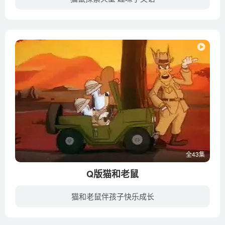
汤姆和杰瑞这对老搭档永远是吵闹不休，他们已经不满足于在地球上争斗了，这次他们勇敢地踏入了猫和老鼠们都没有去过的地方——他们被意外地困在了一艘飞向火星的宇宙飞船里。这次错误的旅行笑话...
全43集
Q版猫和老鼠
猫和老鼠伴孩子快乐成长
《Q版猫和老鼠》就是90年代央视引进版的TOM AND JERRY，又名《小猫和小鼠/小小汤姆与杰利》 许多朋友都对儿时收看的动画片《猫和老鼠》无比怀念，在网上搜索到的大多是米高梅版的《猫和老鼠》，...