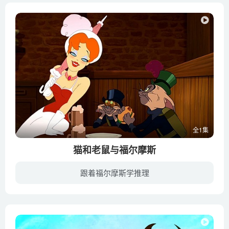
全1集
猫和老鼠与福尔摩斯
跟着福尔摩斯学推理
随着钻石的神秘失踪，伦敦警方组织了很多侦探去查找罪犯，汤姆和杰瑞就是一对组合。棘手的案件让这对猫鼠痛苦不堪，只能寻求世界上最棒的侦探的帮助，他就是夏洛克·福尔摩斯先生。