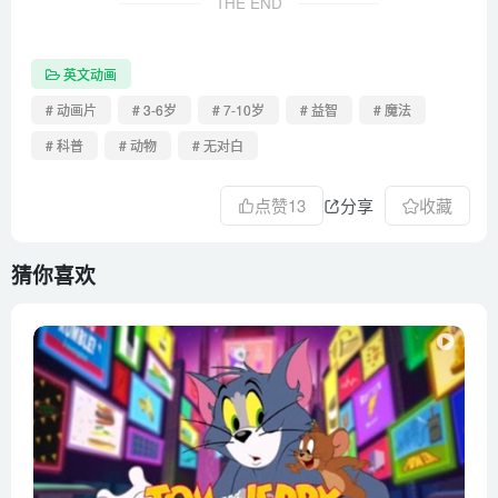
THE END
英文动画
# 动画片
# 3-6岁
# 7-10岁
# 益智
# 魔法
# 科普
# 动物
# 无对白
点赞
13
分享
收藏
猜你喜欢