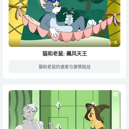
全1集
猫和老鼠: 飆风天王
猫和老鼠的速度与激情挑战
阳光明媚的一天，家中再次发生大混战，汤姆和杰瑞这对冤家你追我赶，飙完汽车开飞机，从屋内达到园子，甚至连睡觉的斯派克也加入战争。在这三个麻烦制造者的联合努力下，房子被夷为平地，满目疮...