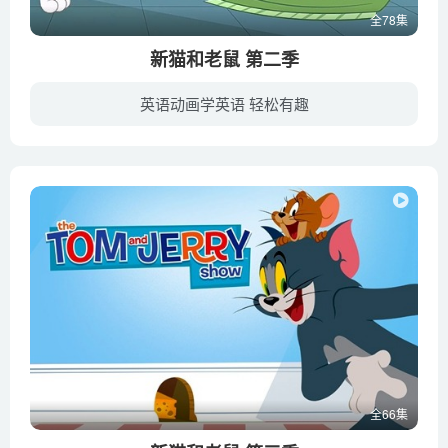
全78集
新猫和老鼠 第二季
英语动画学英语 轻松有趣
还记得那只蓝色腹黑的大猫汤姆和身形轻巧、聪慧机敏的小老鼠杰瑞吗？自20世纪60年代诞生以来，这两个调皮捣蛋的小家伙和他们的朋友们在银幕、荧屏之上留下了无数经典搞笑的精彩瞬间。他们联袂演...
全66集