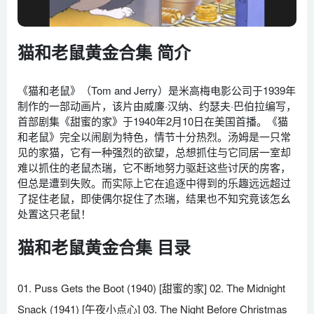
猫和老鼠黄金合集 简介
《猫和老鼠》（Tom and Jerry）是米高梅电影公司于1939年
制作的一部动画片，该片由威廉·汉纳、约瑟夫·巴伯拉编写，
首部剧集《甜蜜的家》于1940年2月10日在美国首播。《猫
和老鼠》完全以闹剧为特色，情节十分热烈。汤姆是一只常
见的家猫，它有一种强烈的欲望，总想抓住与它同居一室却
难以抓住的老鼠杰瑞，它不断地努力驱赶这些讨厌的房客，
但总是遭到失败。而实际上它在追逐中得到的乐趣远远超过
了捉住老鼠，即使偶尔捉住了杰瑞，结果也不知究竟该怎幺
处置这只老鼠！
猫和老鼠黄金合集 目录
01. Puss Gets the Boot (1940) [甜蜜的家] 02. The Midnight
Snack (1941) [午夜小点心] 03. The Night Before Christmas