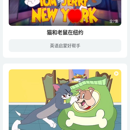
全7集
猫和老鼠在纽约
英语启蒙好帮手
《猫和老鼠》全新动画剧集《猫和老鼠在纽约》于2021年7月1日在HBO Max首播。剧情讲述了汤姆和杰瑞在纽约的一次冒险，其中包括许多追逐和卡通暴力。在这部新的动画片中，汤姆成为了五星级酒店的...