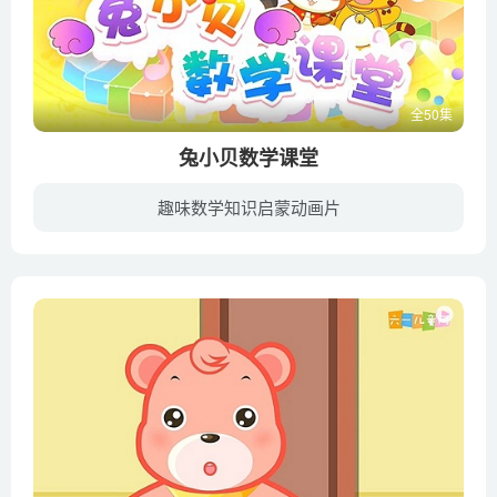
全50集
兔小贝数学课堂
趣味数学知识启蒙动画片
兔小贝数学课堂是融合幼儿园的教学理念，紧贴启蒙教育要点精心制作的阶梯数学启蒙视频，化抽象为形象，利用现在儿童对动画的兴趣，采用动漫人物亲身教学的形式引导孩子学数学，让孩子形象直观的...