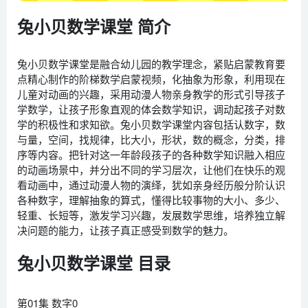
兔小贝数学课堂 简介
兔小贝数学课堂是融合幼儿园的教学理念，紧贴启蒙教育要
点精心制作的阶梯数学启蒙视频，化抽象为形象，利用现在
儿童对动画的兴趣，采用动漫人物亲身教学的形式引导孩子
学数学，让孩子形象直观的体会数学知识，调动起孩子对数
学的积极性和求知欲。兔小贝数学课堂内容包括认数字，数
与量，空间，找规律，比大小，形状，数的概念，分类，排
序等内容。把针对这一年龄段孩子的各种数学知识融入相应
的动画场景中，并分出不同的学习层次，让他们在快乐的观
看动画中，通过动漫人物的演绎，犹如亲身经历般分阶认识
各种数字，理解抽象的算式，懂得比较事物的大小、多少、
轻重、长短等，激发学习兴趣，发展数学思维，培养独立解
决问题的能力，让孩子真正感受到数学的魅力。
兔小贝数学课堂 目录
第01集 数字0