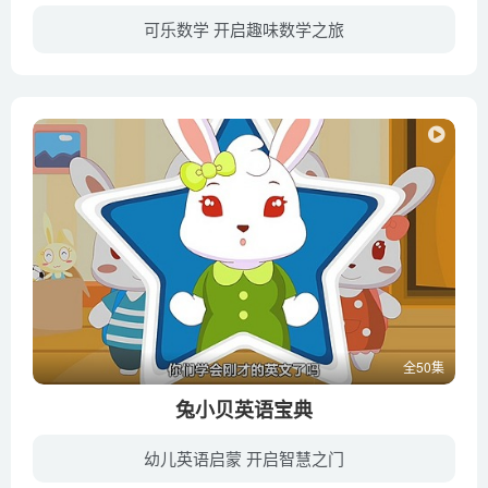
可乐数学 开启趣味数学之旅
乐儿可乐数学系列动画片是以奥林匹克数学为核心，通过丰富的互动形式和多变的情景创设，让小朋友在愉快的氛围中学习移摆、一笔画、移变和速算等数学知识，激发小朋友思维的多向性和灵活性，提高...
全50集
兔小贝英语宝典
幼儿英语启蒙 开启智慧之门