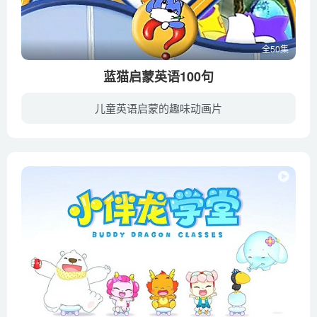
全50集
蓝猫启蒙英语100句
儿童英语启蒙的趣味动画片
本套《蓝猫启蒙英语》共分为50集，每集学习2句英语，，适用于2-4岁的小朋友。采用动画形式进行全英语环境教学，在故事情节中融入英语知识。精选的歌曲，优美的旋律，配怪二维、三维的动画场景，...