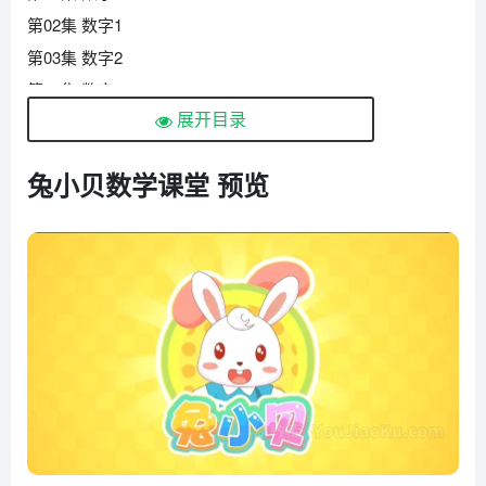
第02集 数字1
第03集 数字2
第04集 数字3
展开目录
第05集 数字4
第06集 数字5
兔小贝数学课堂 预览
第07集 数字6
第08集 数字7
第09集 数字8
第10集 数字9
第11集 数字10
第12集 数字1至10
第13集 10字以内的加法1
第14集 10字以内的加法2
第15集 10字以内的加法3
第16集 10字以内的减法1