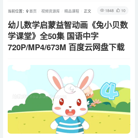
1848
10
当前位置：
首页
视频资源库
精品课程
正文
幼儿数学启蒙益智动画《兔小贝数
学课堂》全50集 国语中字
720P/MP4/673M 百度云网盘下载