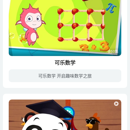
全50集
可乐数学
可乐数学 开启趣味数学之旅
乐儿可乐数学系列动画片是以奥林匹克数学为核心，通过丰富的互动形式和多变的情景创设，让小朋友在愉快的氛围中学习移摆、一笔画、移变和速算等数学知识，激发小朋友思维的多向性和灵活性，提高...