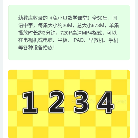
幼教库收录的《兔小贝数学课堂》全50集，国
语中字，每集大小约20M，总大小673M，单集
播放时长约3分钟，720P高清MP4格式，可以
在电视机或电脑、平板、IPAD、早教机、手机
等各种设备播放！