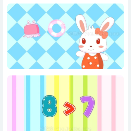
第17集 10字以内的减法2
第18集 正方形
第19集 长方形
第20集 三角形
第21集 圆形
第22集 椭圆形
第23集 平行四边形
第24集 梯形
第25集 正方体
第26集 长方体
第27集 圆柱体
第28集 球体
第29集 比较粗细
第30集 比较厚薄
第31集 比较轻重