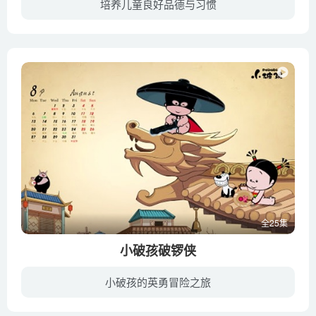
培养儿童良好品德与习惯
夏桥街是一个充满矛盾，却平衡的地方。夏桥街上生活着各种各样的人。喜欢流行说唱的邮递员顺风，经常会接受神族的使命带一些需要修复（或需要消亡）的道具进入夏桥街。小天和乌啼势则以道具为中...
全25集
小破孩破锣侠
小破孩的英勇冒险之旅
小镇的边缘地带，开了一家小丫客栈，是南来北往旅客歇脚的好地方，老板娘是个小丫头，单纯又善良，兢兢业业地经营客栈。然而，不少人也对客栈虎视眈眈，想方设法从中作梗，妄想得到客栈，每每到...