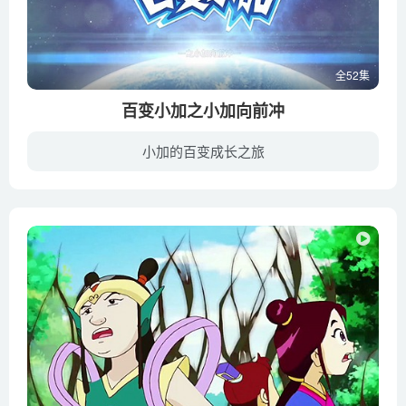
全52集
百变小加之小加向前冲
小加的百变成长之旅
清晨，打着哈欠的白大能刚下楼，就看到儿子梓钧拎着五颜六色的垃圾袋去倒垃圾。白大能很欣慰，他说要去买大垃圾袋，可以将所有垃圾一并装入，省得麻烦。机器人小加却说，不能装在一起，垃圾也需...