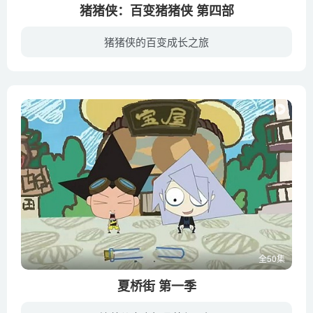
猪猪侠：百变猪猪侠 第四部
猪猪侠的百变成长之旅
一个是聪明爱搞怪，有点自负，喜欢捉弄别人的小猪猪；一个是IQ不高，缺乏自信，表面忧郁，内心善良的大傻怪。当这一大一小，性格天差地别的伙伴碰到了一块，他们之间会发生什么有趣的事情呢？在...
全50集
夏桥街 第一季