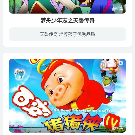
全52集
梦舟少年志之天磬传奇
天磬传奇 培养孩子优秀品质
为了救出被困梦舟世界的爸爸，苏琳娜和扭扭、乐乐熊一起踏上救援苏教授的冒险之路。苏琳娜得知只有帮助各个朝代的玩家完成他们的使命，找到源代码才能救出被困的苏教授。
全80集