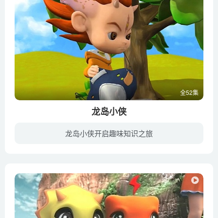
全52集
龙岛小侠
龙岛小侠开启趣味知识之旅
龙岛小侠是一个关于神龙一族的故事。龙龟岛传说是一个神龙腾飞的地方，随着时光的流逝人们已经逐渐遗忘了这里，却不知在这个安定祥和又充满神话的乐土上如今仍生长着这样的一群神龙们……