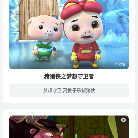
全52集
猪猪侠之梦想守卫者
梦想守卫 寓教于乐猪猪侠
《猪猪侠之梦想守卫者》是《猪猪侠》系列动画的第12部作品。动画讲述了双子城与水晶城最后一战中，水晶城大获全胜，五灵锁却因此耗费了大量的能量，导致内部能源失去平衡，从五灵锁的深处，有一...