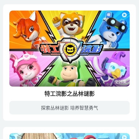
全26集
特工浣影之丛林谜影
探索丛林谜影 培养智慧勇气
在大西洋一个丛林小岛上，经常发生一些离奇的神秘事件，对森林动物们的生活造成了不同程度的影响。主人公浣影是一只身手敏捷的浣熊，也是勇敢、调皮、容易犯糊涂的特工队队长，他和两个队友——...