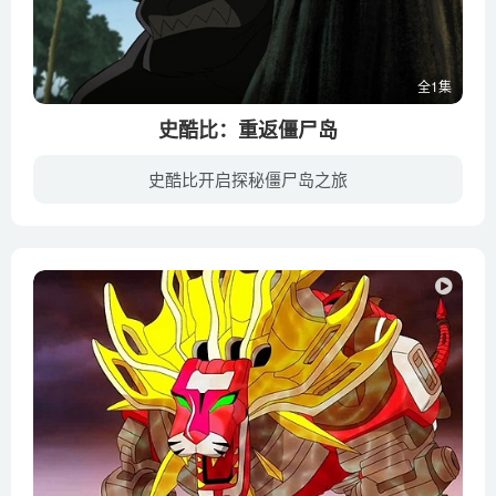
全1集
史酷比：重返僵尸岛
史酷比开启探秘僵尸岛之旅
鬼怪岛是一家以恐怖灵异为主题的游乐园，然而，某一日，这里却真的出现了灵异事件，导致顾客们纷纷四散奔逃，游乐园门可罗雀。游乐园老板找到了沙奇（马修·里沃德 Matthew Lillard 饰）和他的...