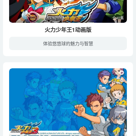
全40集
火力少年王1动画版
体验悠悠球的魅力与智慧
一直视悠悠球为体育运动的悠悠球高手姚杰在东亚悠悠球大赛上落败，由此萌生了放弃悠悠球的念头。在这时，姚杰却遇到了一直将悠悠球当作玩具的凌亮，贰人因对悠悠球的观念不同而产生了矛盾和冲突...