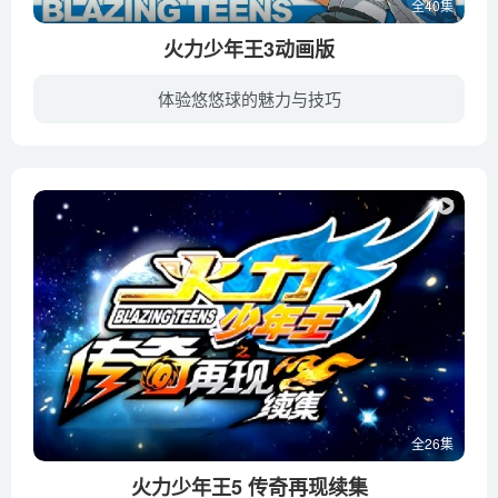
全40集
火力少年王3动画版
体验悠悠球的魅力与技巧
迪兰败绩之后，出现了四个为人猖狂的面具球手，不断地用各种最强的技术四处挑衅中国的悠悠球高手，使他们不断受到挫折。世界全能赛开赛在即，可是烈火队的队员除了凌亮和姚杰以外，其他人都去了...
全26集
火力少年王5 传奇再现续集