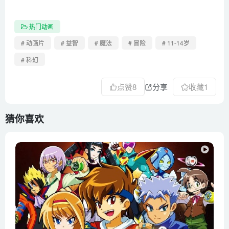
热门动画
# 动画片
# 益智
# 魔法
# 冒险
# 11-14岁
# 科幻
点赞
8
分享
收藏
1
猜你喜欢