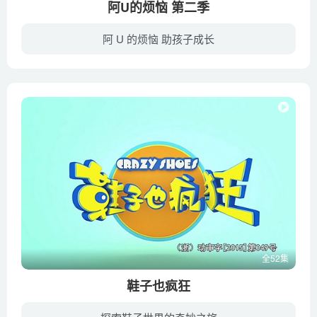
阿U的烦恼 第二季
阿 U 的烦恼 助孩子成长
《阿优的烦恼2》讲述了杭州市一个普通的幼儿阿U，他活泼、机灵，对世界充满好奇，也乐于探索更多未知的领域，他有几个性格各异的小伙伴，喜欢功夫的兰银波，憨厚随和的庞冬冬，善解人意的阿美，...
全52集
鞋子也疯狂