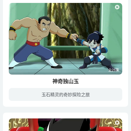
全26集
神奇独山玉
玉石精灵的奇妙探险之旅
远古时期，黄帝将四块独山玉埋藏在伏牛山脉的独山之中，并派遣勇士驻守，世称护玉勇士。但邪恶势力欲将独山玉占为己有，实现不可告人的阴谋。在宛村（河南南阳）成长起来的四位天真善良的少年玉...