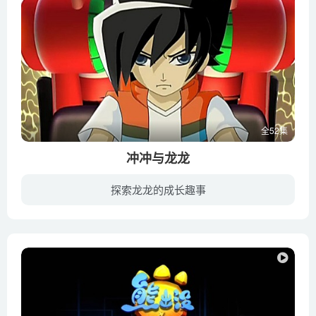
全52集
冲冲与龙龙
探索龙龙的成长趣事
讲述在玩具世界遭受黑暗之石腐蚀的时候，四位智慧树守护之神与人类（小冲等）联合，对抗所有被控制的玩具，锻造勇者之符来对抗怨念，最终拯救了整个玩具世界和人类世界的故事。表达出爱与勇气终...