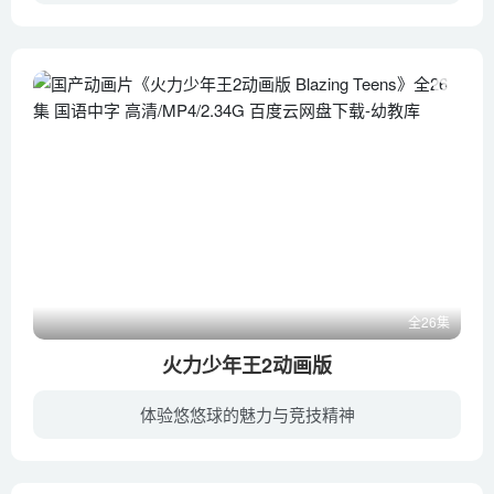
黑暗能量开始慢慢增长，并威胁到了世间的平衡。察觉此事的上官大师召集了五名悠悠球少年凌风、向捷、魏讯、莫晴语还有莫天，并指导他们学习和驾驭一种了不起的神秘力量——悠拳道。接受了上官大...
全26集
火力少年王2动画版
体验悠悠球的魅力与竞技精神
在赢得比赛之后,中国突然出现了4个戴面具的悠悠球高手，分别都擅长：1A，2A，3A，4A，5A。这些人强到就连姚杰也未必是他们的对手。就在此时姚杰也收到了邀请烈火队参加世界全能悠悠球大赛的信，...