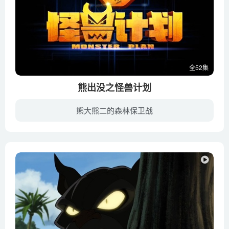
全52集
熊出没之怪兽计划
熊大熊二的森林保卫战
《熊出没之怪兽计划》讲述了宁静祥和的东北原始森林，空气清新，万物复苏。熊大和熊二两兄弟在林间追逐奔跑，非常快乐。正在此时，发动机的轰鸣打破了森林的宁静，来者是一个秃顶干瘦的男子，他...