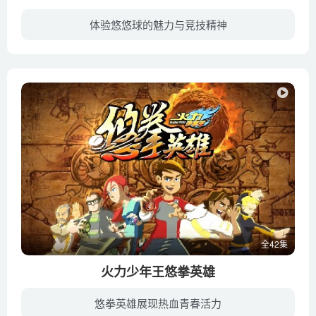
体验悠悠球的魅力与竞技精神
承接上一季剧情，本故事主要讲述游烈众人为了救回天升，在夏扬的帮助下，顺利通过了精灵世界大门。游烈掉落在初始森林的入口处，他惊喜地发现不仅自己的着装发生了变化，精灵也同样因为回到了充...
全42集
火力少年王悠拳英雄
悠拳英雄展现热血青春活力