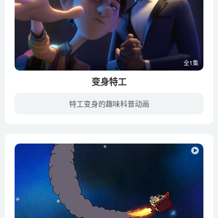
全1集
变身特工
特工变身的趣味科普动画
超级间谍兰斯·斯特灵（威尔·史密斯配音）和少年科学家沃尔特·贝克特（汤姆·赫兰德配音）几乎完全相反。 兰斯十分潇洒体面，而沃尔特恰恰相反。但是，当一次间谍任务发生意外的转折，兰斯因...