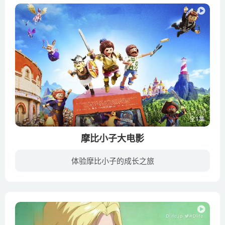
全1集
摩比小子大电影
体验摩比小子的成长之旅
本片是动画和真人相结合的影片，讲述一对姐弟玛拉（安雅·泰勒-乔伊 配音）和查理（加布里埃尔·贝特曼 配音）的冒险故事。当查理意外地消失在摩比世界动画宇宙里，玛拉必须去找到他并把他救回...