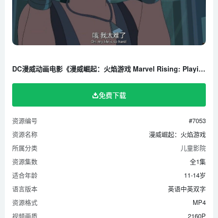
DC漫威动画电影《漫威崛起：火焰游戏 Marvel Rising: Playing with Fire 2019》全1集 英语中英双字 1080P/MP4/450M 百度云网盘下载
免费下载
资源编号
#7053
资源名称
漫威崛起：火焰游戏
所属分类
儿童影院
资源集数
全1集
适合年龄
11-14岁
语言版本
英语中英双字
资源格式
MP4
视频画质
2160P