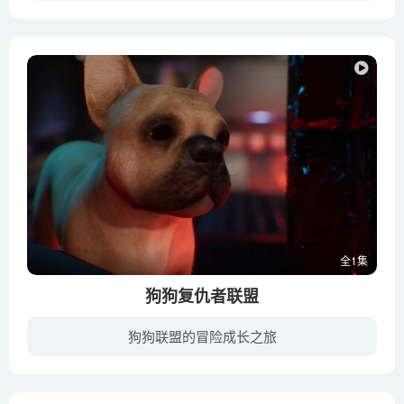
正义联盟将面临一群超级恶棍，他们的力量甚至可以与世界上最伟大的超级英雄在正义联盟与致命五人组(2019年上映的DC宇宙原创电影)中抗衡 。
全1集
狗狗复仇者联盟
狗狗联盟的冒险成长之旅
宇宙中飞得最高的狗会飞向外太空，“天行者”和“宇宙飞船”会接到来自犬部的电话!似乎有一种未知的力量正在攻击毫无防备的行星，而要由它们来找出问题的根源!