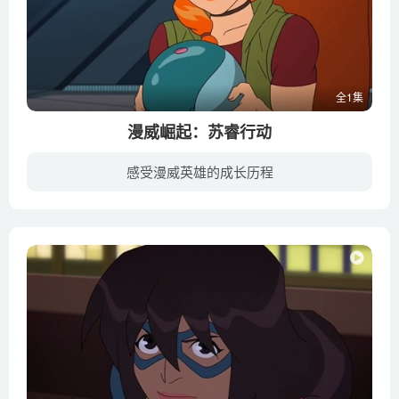
全1集
漫威崛起：苏睿行动
感受漫威英雄的成长历程
共22分钟，粉丝喜爱的瓦坎达公主苏睿将加入这支“惊奇队长”卡罗尔·丹佛斯指导、“震荡”黛西·约翰逊带领的青少年团队，《复仇者集结：黑豹的求索》之苏睿的配音者Daisy Lightfoot担任配音。...