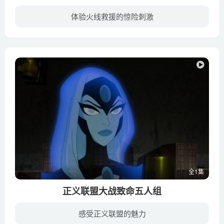
体验火线救援的惊险刺激
《飞机总动员：火线救援》这部续集作品中，Dusty和他的团队志愿参加了营救某国家自然保护公园的紧急行动，他们将与灭火队一起展开救援。在此过程中，Dusty经历了千钧一发的生死时刻，最终也懂得...
全1集
正义联盟大战致命五人组
感受正义联盟的魅力