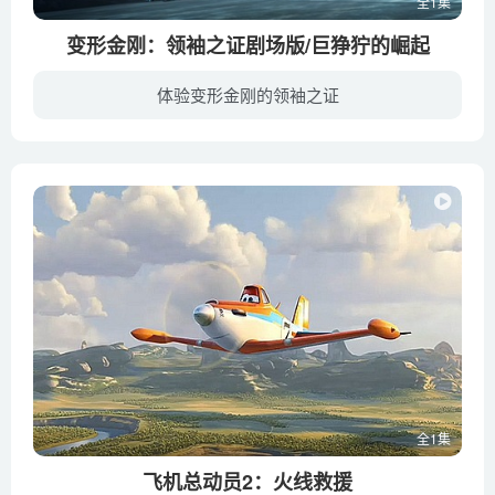
全1集
变形金刚：领袖之证剧场版/巨狰狞的崛起
体验变形金刚的领袖之证
经过艰苦的激战，汽车人夺回饱经战火的母星赛博坦。擎天柱表彰了大黄蜂等部下的功勋，随即和千斤顶踏上了前往宇宙深处寻找火种源的漫长之旅。另一方面，宇宙大帝唤醒沉睡在海底的威震天（Frank ...
全1集
飞机总动员2：火线救援