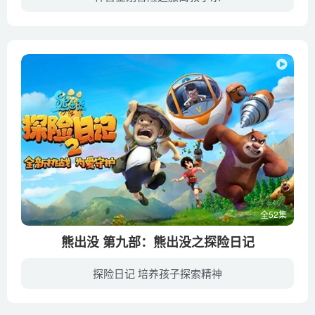
平衡的九重天被打破，九大天锥降临世界各地，无数人类被吸入其中。九重天的守护神被邪恶力量侵蚀控制，肆虐地球。为解救地球危机，神兽战队艰难与之抗争。在得到希望元神的认可后，神兽战队获得...
全52集
熊出没 第九部：熊出没之探险日记
探险日记 培养孩子探索精神
在夏季休林季，原来砍伐树木的光头强变身成为一名导游，但由于被游客投诉过多导致被开除，所以只好答应老赵帮助他侄女赵琳去往森林深处找寻儿时玩伴虎妞，但不料由于熊大熊二误会他们是去抓东北...