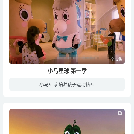
全12集
小马星球 第一季
小马星球 培养孩子运动精神
5只来自小马星球的小马——多尼、珍妮、波尼、爱妮、哈尼，来到地球探险。因为飞船坏了暂时无法回到小马星球，于是暂住在地球上，并且认识了一群活泼善良爱运动的小朋友们。聪明的小马们总能用...