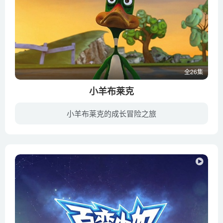
全26集
小羊布莱克
小羊布莱克的成长冒险之旅
主角布莱克是一位野心勃勃，具有冒险精神的羊，在该系列中，布莱克与小伙伴们生活在这个热闹和自由的农场。卡努托，一只居民牧羊犬；马维，不会飞的鸭子；西奥多拉，热爱音乐的母牛；还有温斯顿...