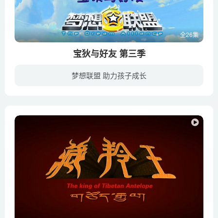
全26集
宝狄与好友 第三季
梦想联盟 助力孩子成长
宝狄与好友们完成了星际之旅、拯救了光环系之后，三个星球终于都恢复了和平。 森波罗星球的国师为了将原能传承下去， 开办了星际原能大学，从各大星球招收学生。曾被宝狄打入纯净空间并已丧失了...