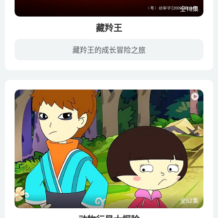
全18集
藏羚王
藏羚王的成长冒险之旅
《藏羚王》通过一只公藏羚羊呶噜的成长经历，向人们展示青藏高原的生命奇迹，描绘藏羚羊及其伴生物种那生动活泼、幽默风趣的最原始动人的生活故事，让人们体会到生命之可贵、人与自然和谐共存的...
全52集