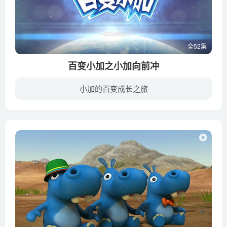
全52集
百变小加之小加向前冲
小加的百变成长之旅
清晨，打着哈欠的白大能刚下楼，就看到儿子梓钧拎着五颜六色的垃圾袋去倒垃圾。白大能很欣慰，他说要去买大垃圾袋，可以将所有垃圾一并装入，省得麻烦。机器人小加却说，不能装在一起，垃圾也需...