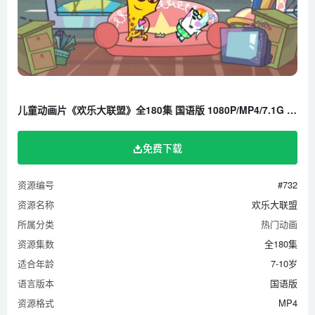
儿童动画片《欢乐大联盟》全180集 国语版 1080P/MP4/7.1G 百度云网盘下载
免费下载
资源编号
#732
资源名称
欢乐大联盟
所属分类
热门动画
资源集数
全180集
适合年龄
7-10岁
语言版本
国语版
资源格式
MP4