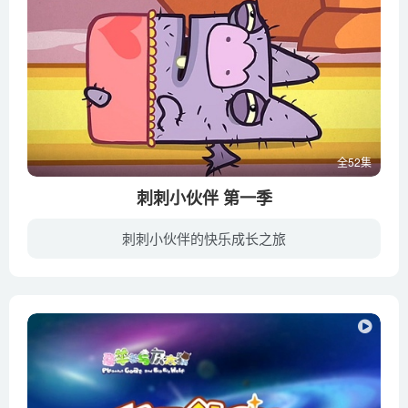
全52集
刺刺小伙伴 第一季
刺刺小伙伴的快乐成长之旅
该剧基于诺亚·Z·琼斯（Noah Z.Jones，《鱼钩》和《腌黄瓜和花生》的创作者）的搞怪设计，创作了清一色只穿内衣的动物。场景设在名叫香蕉小屋（Banana Cabana）的酒店。这里是革命无罪，破坏有...