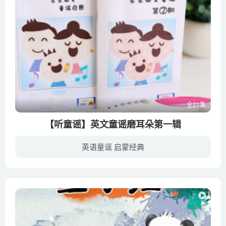
全21集
【听童谣】英文童谣磨耳朵第一辑
英语童谣 启蒙经典
幼教库收录的音频资源《【听童谣】英文童谣磨耳朵第一辑》全21集，适合0-2岁，3-6岁小朋友收听，该资源为音频MP3格式，无视频画面！每集大小约7M，可以在电视机或电脑、车载设备、平板、IPAD、...