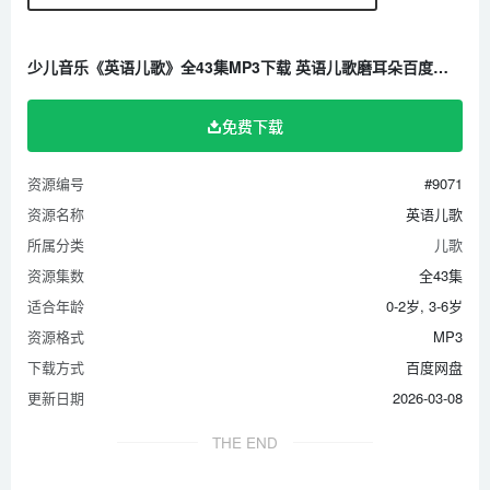
6 06The 50 States Song
7 07Phonics Song
少儿音乐《英语儿歌》全43集MP3下载 英语儿歌磨耳朵百度云网盘
8 09Games and Toys
9 10What Can You Recycle？
免费下载
10 11The Good Morning
资源编号
#9071
11 12How Many Rainbows？
资源名称
英语儿歌
12 13Let’s Count 1 to 10
所属分类
儿歌
13 14It’s a dog
资源集数
全43集
14 15One Fish
适合年龄
0-2岁, 3-6岁
15 16Traditional ABC
资源格式
MP3
16 17ABC Phonics Chant 2_A-apple (1)
下载方式
百度网盘
17 18ABC Phonics Chant 2
更新日期
2026-03-08
18 19ABC Phonics Chant 1
THE END
19 20I Can Walk
20 21How’s the weather？