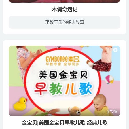
木偶奇遇记
寓教于乐的经典故事
一、内容：善良的老人杰佩托得到一块能哭会笑的木头，把它雕成木偶，并把取得生命的小木偶当成儿子。老人卖掉上衣，供儿子上学。可是小木偶一心贪玩，为了看戏不惜卖掉课本。他受到狐狸和猫的欺...
全72集
金宝贝|美国金宝贝早教儿歌|经典儿歌