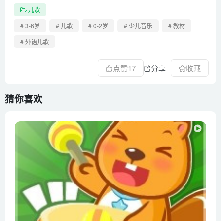
儿歌
21 22Goodbye Song
22 23Wake Up
# 3-6岁
# 儿歌
# 0-2岁
# 少儿音乐
# 教材
23 24How Are You？I’m happy
# 外语儿歌
24 25Put On Your Shoes
点赞
17
分享
收藏
25 26Let’s Count to 20
26 27Color Song2
猜你喜欢
27 28Color Song1
28 29Family Song
29 30Hokey Pokey
30 32Happy Easter
······共43集······