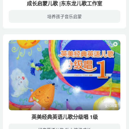
成长启蒙儿歌 |东东龙儿歌工作室
培养孩子音乐启蒙
全网播放上亿，抖音百万合拍，新生代原创《东东龙儿歌》来啦。宝宝成长启蒙好儿歌，激发宝宝的无尽潜能听儿歌不仅仅可以让宝宝爱开口，学说话，跟着唱唱跳跳。好的儿歌更能帮助孩子认识世界、理...
全139集
英美经典英语儿歌分级唱 1级