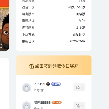
资源集数
全78集
适合年龄
3-6岁, 7-10岁
适合年龄
3-6岁, 7-10岁
语言版本
国语版
语言版本
国语版
资源格式
MP4
资源格式
MP4
视频画质
2160P
视频画质
2160P
下载方式
百度网盘
下载方式
百度网盘
更新日期
2026-03-09
更新日期
2026-03-09
点击签到领取今日奖励
lcj5199
1
片刻前
哈哈66666
1
片刻前