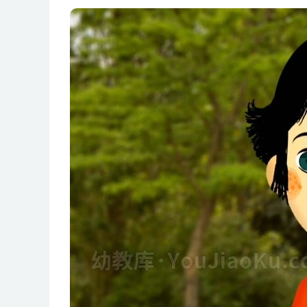
第08集 困境
第09集 美好和美丽
第10集 食物的禁忌
第11集 你是个天才,雨果
第12集 飞碟
第13集 双重意义
第14集 我是老板
第15集 正常
第16集 什么不该说
第17集 想要和需要
第18集 以法律的名义
第19集 不是我的错
第20集 发现错误
第21集 荒谬