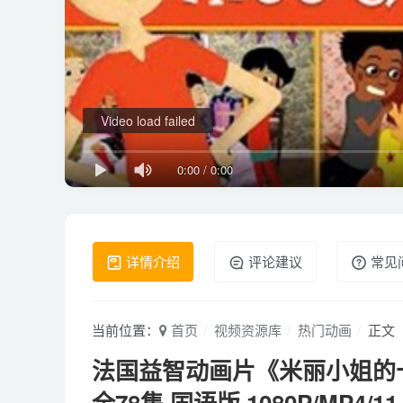
Video load failed
0:00
/
0:00
详情介绍
评论建议
常见
当前位置：
首页
视频资源库
热门动画
正文
法国益智动画片《米丽小姐的十万个为什
全78集 国语版 1080P/MP4/