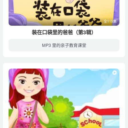
全115集
装在口袋里的爸爸（第3辑）
MP3 里的亲子教育课堂
装在口袋里的爸爸图书全系列会员免费畅听第一辑：含7部图书，共230集音频>>点我收听第二辑免费版：含3部图书，共60集音频>>点我收听第二辑精华版：含7部图书，共200集音频>>点我收听第三辑：含4...