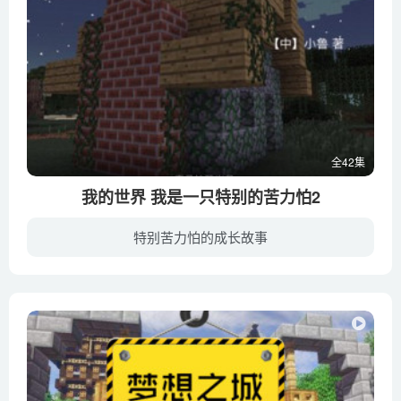
全42集
我的世界 我是一只特别的苦力怕2
特别苦力怕的成长故事
在上一季中，小绿、史蒂夫和冒险家rain等村民在杀死Herobrine时被一阵强烈的爆炸波冲到了一个叫暮色森林的地方。在这里，小绿、史蒂夫和冒险家rain等五个村民一起大战娜迦、暮色恶魂、九头蛇等b...