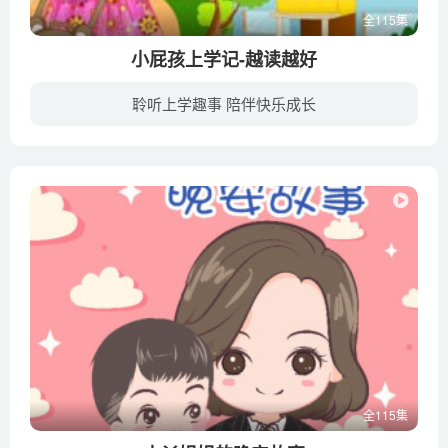
全115集
小屁孩上学记-越读越好
聆听上学趣事 陪伴快乐成长
《小屁孩上学记》，黄宇著。以日记的形式、第一人称的口吻，生动记录一年级小学生朱尔多的校园、家庭生活趣事。是一套专门为准小学生和一年级新生量身打造的入学必读故事书。莫丹同学正一年级，...
全115集