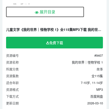
112 第二季公告
展开目录
111 洪水
110 孵化末影龙
109 地洞探险2 击杀末影龙
儿童文学《我的世界｜怪物学校 1》全115集MP3下载 我的世界之梦想大陆二百度云网盘
108 探索矿洞
107 跳伞课
免费下载
106 防疫特别篇
资源编号
#9407
105 过场戏
资源名称
我的世界｜怪物学校 1
104 防疫特别篇 苦力怕的家
所属分类
故事
103 防控疫情特别篇 口罩篇
资源集数
全115集
102 公告
适合年龄
7-10岁, 11-14岁
101 过场戏《同学们的奇葩对联》
资源格式
MP3
100 特别篇：地狱大战303
下载方式
百度网盘
99 占领村庄
更新日期
2026-03-10
98 发明比赛