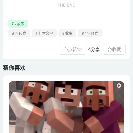
THE END
97 美术课
96 大战丧尸
故事
95 旅游3
94 旅游2
# 7-10岁
# 儿童文学
# 故事
# 11-14岁
93 旅游1
点赞
12
分享
收藏
92 打靶考核
91 蹦极课
猜你喜欢
90 大战丧尸
89 对抗尸潮
88 作弊行为
87 过场戏
86 过场戏
······共115集······