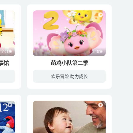
全91集
全15集
事馆
萌鸡小队第二季
欢乐冒险 助力成长
七喜妈妈，国家二级播音员，绘本阅读指导师，衢州朗诵协会理事，持幼儿教师资格证书，专注儿童阅读推广，感谢你的支持！幼教库～littlesu99我是2019年1月才开始正式录制绘本，原因是我女儿睡前...
幼教库收录的音频资源《萌鸡小队第二季》全15集，适合0-2岁，3-6岁小朋友收听，该资源为音频MP3格式，无视频画面！每集大小约6M，可以在电视机或电脑、车载设备、平板、IPAD、早教机、手机、移...