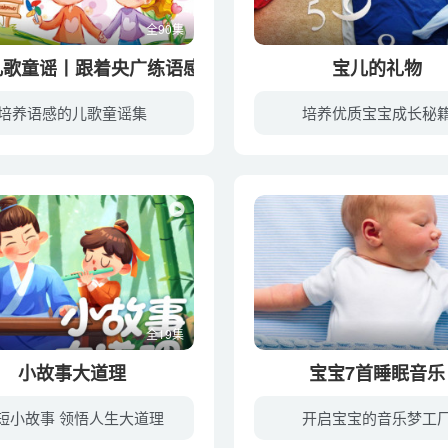
全90集
儿歌童谣丨跟着央广练语感
宝儿的礼物
培养语感的儿歌童谣集
培养优质宝宝成长秘
幼教库收录的音频资源《经典儿歌童谣丨跟着央广练语感》全90集，适合3-6岁，7-10岁小朋友收听，该资源为音频MP3格式，无视频画面！每集大小约2M，可以在电视机或电脑、车载设备、平板、IPAD、早...
全19集
小故事大道理
宝宝7首睡眠音乐
短小故事 领悟人生大道理
开启宝宝的音乐梦工