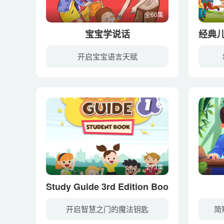
全60集
宝宝学说话
经典
开启宝宝语言天赋
幼教库收录的音频资源《宝宝学说话》全60集，适合0-2岁小朋友收听，该资源为音频MP3格式，无视频画面！每集大小约1M，可以在电视机或电脑、车载设备、平板、IPAD、早教机、手机、移动音响等各种...
全73集
Study Guide 3rd Edition Book 1
开启智慧之门的魔法钥匙
简