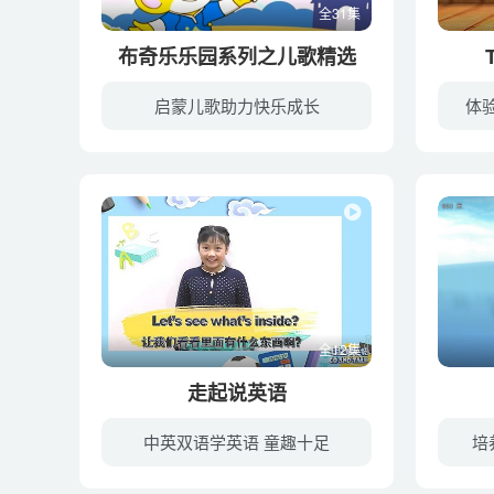
全31集
布奇乐乐园系列之儿歌精选
启蒙儿歌助力快乐成长
体
《布奇乐乐园系列之儿歌精选》是外研社儿童发展中心针对1-6岁中国宝宝成长特点制作的故事系列。故事针对各年龄儿童心理发育特点而专门设计，将深奥的道理以及心理学专业知识融于生动活泼的故事...
暂无简
全12集
走起说英语
中英双语学英语 童趣十足
培
《走起说英语》是一档专注于青少年的场景体验类双语真人秀节目，第一季节目我们将走进澳大利亚最大的城市悉尼，带大家领略国外风景的同时，还能让你 在人、事、物的实景环境中接触地道英语，感...