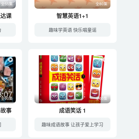
全55集
全80集
表达课
智慧英语1+1
力
趣味学英语 快乐唱童谣
任何职业都离不开表达，任何事情都离不开说话。所以，口才表达不是选修课，而是让孩子受益终生的必修课。然而作为父母，我们经常为孩子的以下能力感到担忧：说话不清晰、公共场合不自信、表达无...
《智慧英语1+1 Sing Sing Phonic》 包含“一起读”和“一起唱”两大板块，先引导宝宝跟随朗朗上口的英文故事慢速阅读，初步熟悉单词和故事内容，再让宝宝随着节奏明朗的歌曲一起大声歌唱，既引...
全90集
全60集
讲故事
成语笑话 1
门
趣味成语故事 让孩子爱上学习
【史蒂夫讲故事】我的世界之怪物学院pk鬼怪学院主播：史蒂夫我特别喜欢我的世界，所以我才录音。希望大家喜欢！欢迎订阅节目关注幼教库公众号【蛋壳影音】参与福利活动【蛋壳影音】史蒂夫讲故事
《成语笑话》共6册，首批推出1-3册，系韩兴娥“课内海量阅读”丛书之一。这是一套“不用老师教，孩子能轻松自学”的书。每册分六个单元，共60篇幽默的成语笑话，还有配套的练习栏目。本书践行了...