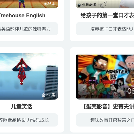
全36集
Treehouse English
给孩子的第一堂口才
验英语韵律儿歌的独特魅力
培养孩子口才表达能
介
全198集
儿童笑话
【蛋壳影音】史蒂夫
养幽默品格 助力快乐成长
趣味故事开启智慧之
儿童笑话亲爱的小朋友们，愿每一个笑话都能带给你快乐和欢笑。陪伴你走过童年的每一天。你一定要快乐哦！不开心的时候就听听笑话吧！笑一笑就开心了。开心的时候，就开怀大笑吧。儿童笑话