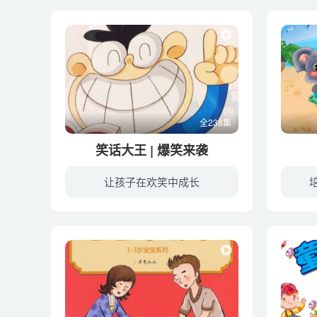
全238集
笑话大王 | 爆笑来袭
让孩子在欢笑中成长
喜马拉雅的小朋友们，欢迎做客【羚妈讲故事】希望羚妈的声音能陪伴大家度过美好的童年。这里有精彩的儿童故事，这里有经典的名人作品。羚妈私人幼教库：koyori0946（请注明：羚妈讲故事）喜欢笑...