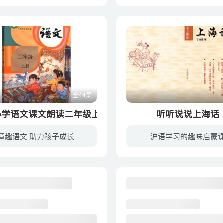
幼教库收录的音频资源《小故事大道理》全19集，适合小朋友收听，该资源为音频MP3格式，无视频画面！每集大小约2M，可以在电视机或电脑、车载设备、平板、IPAD、早教机、手机、移动音响等各种设...
全44集
小学语文课文朗读二年级上册
听听说说上海话
童趣语文 助力孩子成长
沪语学习的趣味启蒙
幼教库收录的音频资源《部编小学语文课文朗读二年级上册》全44集，适合3-6岁，7-10岁小朋友收听，该资源为音频MP3格式，无视频画面！每集大小约3M，可以在电视机或电脑、车载设备、平板、IPAD、...