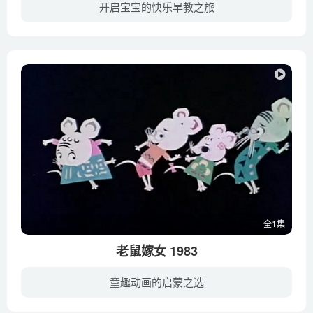
开启宝宝的快乐早教之旅
乐宝宝英语儿歌集合英美国家的经典儿歌，配上色彩鲜艳的3D高清动画， 受到成千上万小朋友喜爱 。
全1集
老鼠嫁女 1983
童趣动画的启蒙之选
男大当婚，女大当嫁，人是如此，老鼠也不例外。中国民间传说，正月初七是“鼠娶亲”的日子。一只小灰鼠看到了自己心爱的姑娘，想把她娶过门，女方家人看到他一身破烂的，急急撵走他。于是小灰鼠...