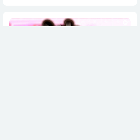
由迷你特工队的队员集体教你学儿歌。迷你特工队儿歌包含了日常生活教育、安全知识教育、感恩教育、动物知识、水果知识、健康知识，在学唱儿歌的同时还能学习小知识。儿歌的旋律简单，语言简单，...
全120集
棉花糖和云朵妈妈
体验温馨的亲子日常
动画片《棉花糖和云朵妈妈》是衍生于《新大头儿子和小头爸爸》的全新品牌，也是央视动画品牌战略的重要组成。央视动画立足“精品战略”，以《新大头儿子和小头爸爸》为起点，挖掘经典品牌新内涵...