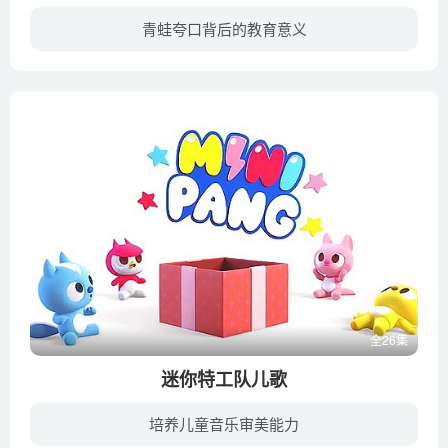
青蛙夸口背后的教育意义
自认为勇敢本领大的小青蛙时常夸口，说自己跑得快跳得高还能爬树。某次，它提出和小白兔比赛跑步，引来了众多小动物好奇的围观。中途，怕输的它临时改变注意，要小白兔和它比赛爬树，结果小松鼠...
全26集
迷你特工队儿歌
培养儿童音乐审美能力