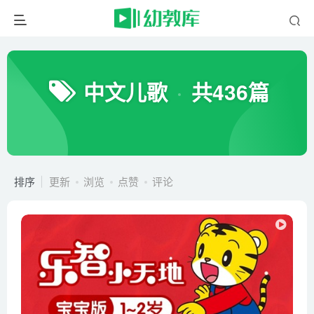
中文儿歌
共436篇
排序
更新
浏览
点赞
评论