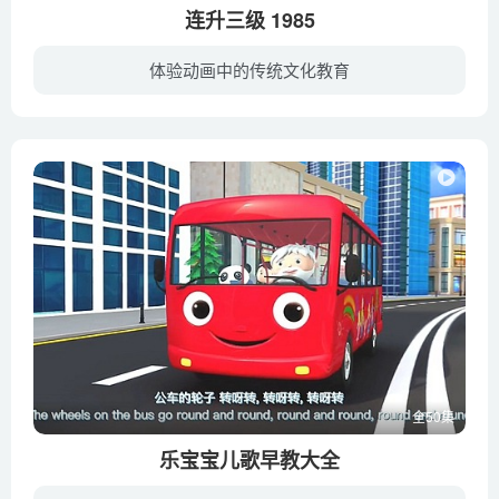
连升三级 1985
体验动画中的传统文化教育
某富少放荡形骸不学无术，看上娴熟端庄的某民女后，妄图与之结为夫妻，民女不堪其烦，相告若能高中状元，就会下嫁。两人对话被算命先生听到，为骗取几两银子，算命先生奉承富少赴京赶考定能高中...
全50集
乐宝宝儿歌早教大全