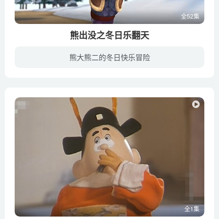
全52集
熊出没之冬日乐翻天
熊大熊二的冬日快乐冒险
《熊出没之冬日乐翻天》（英文名：Snow Daze of Boonie Bears）是《熊出没》系列的第5部作品，动画延续《熊出没》和《熊出没之丛林总动员》轻松搞笑的风格，讲述了两头熊——熊大和熊二和人类—...
全1集