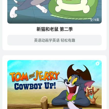
全78集
新猫和老鼠 第二季
英语动画学英语 轻松有趣
还记得那只蓝色腹黑的大猫汤姆和身形轻巧、聪慧机敏的小老鼠杰瑞吗？自20世纪60年代诞生以来，这两个调皮捣蛋的小家伙和他们的朋友们在银幕、荧屏之上留下了无数经典搞笑的精彩瞬间。他们联袂演...