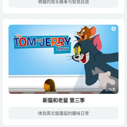
萌猫的成长趣事与智慧启迪
甜甜私房猫第四季讲述一只黑灰斑纹的迷路小猫被一个善良的小男孩捡回家后，与小男孩一家人温馨的生活在一起，描写着甜蜜家庭的爱宠日常故事。
全66集
新猫和老鼠 第三季
体验英文版猫鼠的趣味日常
新猫和老鼠再次回归，第三季于2018年播出，汤姆和杰瑞依然是亦敌亦友的关系，他们平时会互相袭击，热闹不断，但在面临危机时则会携手合作。