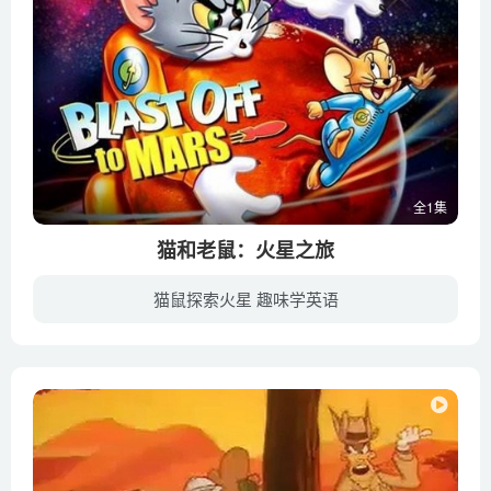
全1集
猫和老鼠：火星之旅
猫鼠探索火星 趣味学英语
汤姆和杰瑞这对老搭档永远是吵闹不休，他们已经不满足于在地球上争斗了，这次他们勇敢地踏入了猫和老鼠们都没有去过的地方——他们被意外地困在了一艘飞向火星的宇宙飞船里。这次错误的旅行笑话...