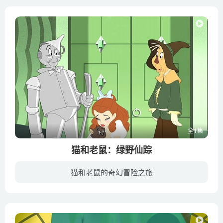
全1集
猫和老鼠：绿野仙踪
猫和老鼠的奇幻冒险之旅
在远离大都会的西部荒野小镇，可爱少女桃乐丝（格蕾·德丽斯勒 Grey DeLisle 配音）和亨利叔叔（Stephen Root 配音）还有艾姆婶婶（Frances Conroy 配音）生活在一起。有些阴霾的日子里，她的心...