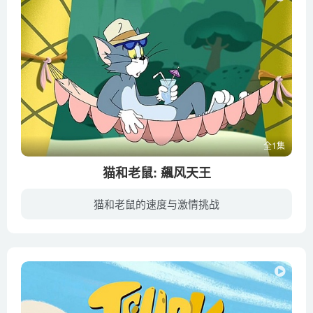
全1集
猫和老鼠: 飆风天王
猫和老鼠的速度与激情挑战
阳光明媚的一天，家中再次发生大混战，汤姆和杰瑞这对冤家你追我赶，飙完汽车开飞机，从屋内达到园子，甚至连睡觉的斯派克也加入战争。在这三个麻烦制造者的联合努力下，房子被夷为平地，满目疮...