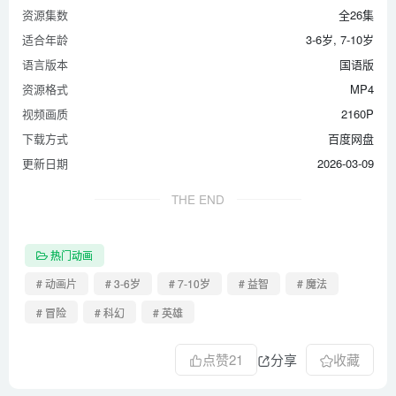
资源集数
全26集
24 Blowrado
适合年龄
3-6岁, 7-10岁
25 Flight Of The Bumblers
语言版本
国语版
26 Giant Thorom
资源格式
MP4
视频画质
2160P
下载方式
百度网盘
更新日期
2026-03-09
THE END
热门动画
# 动画片
# 3-6岁
# 7-10岁
# 益智
# 魔法
# 冒险
# 科幻
# 英雄
点赞
21
分享
收藏