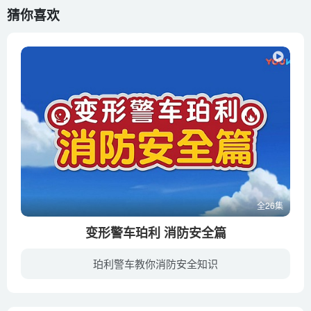
猜你喜欢
全26集
变形警车珀利 消防安全篇
珀利警车教你消防安全知识
变形警车珀利救援队所在的布鲁姆斯小镇，居住着捣蛋鬼比特，比特死党强尼，爱发小脾气的辛迪以及胆小怕事模范生查尔斯一群小朋友。他们在小镇快乐玩耍，一起冒险。但是小朋友快乐无忧的日常生活...