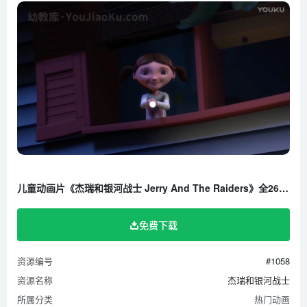
09 Hair-Em Scare-Em
10 Pot Of Gold
11 Mr.Rathbone
12 Red Baron
13 Odour Ogre
14 Grandfather Clock
15 Where Is Tom Post
16 Bubble Trouble
17 Riley Robot
儿童动画片《杰瑞和银河战士 Jerry And The Raiders》全26集 国语版 1080P/MP4/1.33G 百度云网盘下载
18 Wilson’s Whistle
19 Just Add Water
免费下载
20 Knock Knock
21 Skeeter Scare
资源编号
#1058
资源名称
杰瑞和银河战士
22 Ants In My Pants
所属分类
热门动画
23 Push And Pull