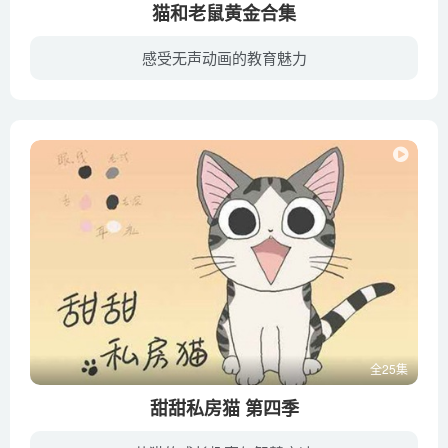
猫和老鼠黄金合集
感受无声动画的教育魅力
《猫和老鼠》（Tom and Jerry）是米高梅电影公司于1939年制作的一部动画片，该片由威廉·汉纳、约瑟夫·巴伯拉编写，首部剧集《甜蜜的家》于1940年2月10日在美国首播。《猫和老鼠》完全以闹剧为...
全25集
甜甜私房猫 第四季