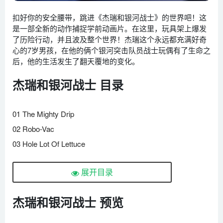
扣好你的安全腰带，跳进《杰瑞和银河战士》的世界吧！这
是一部全新的动作捕捉学前动画片。在这里，玩具架上爆发
了历险行动，并且波及整个世界！杰瑞这个永远都充满好奇
心的7岁男孩，在他的俩个银河突击队员战士玩偶有了生命之
后，他的生活发生了翻天覆地的变化。
杰瑞和银河战士 目录
01 The Mighty Drip
02 Robo-Vac
03 Hole Lot Of Lettuce
04 Night Spies
展开目录
05 Garbage Thief
06 A Fishy Tale
杰瑞和银河战士 预览
07 Web Master
08 Fuzzbots