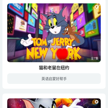
全7集
猫和老鼠在纽约
英语启蒙好帮手
《猫和老鼠》全新动画剧集《猫和老鼠在纽约》于2021年7月1日在HBO Max首播。剧情讲述了汤姆和杰瑞在纽约的一次冒险，其中包括许多追逐和卡通暴力。在这部新的动画片中，汤姆成为了五星级酒店的...