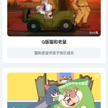
全43集
Q版猫和老鼠
猫和老鼠伴孩子快乐成长
《Q版猫和老鼠》就是90年代央视引进版的TOM AND JERRY，又名《小猫和小鼠/小小汤姆与杰利》 许多朋友都对儿时收看的动画片《猫和老鼠》无比怀念，在网上搜索到的大多是米高梅版的《猫和老鼠》，...