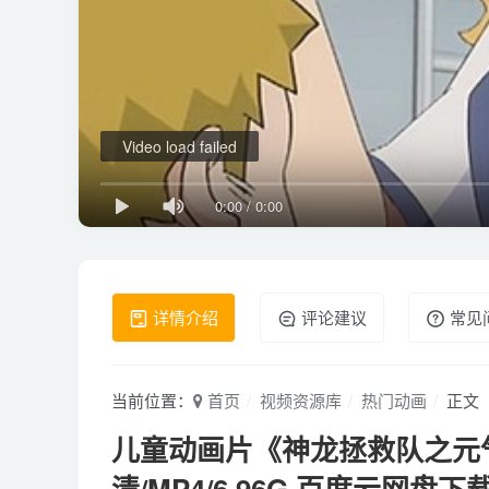
Video load failed
0:00
/
0:00
详情介绍
评论建议
常见
当前位置：
首页
视频资源库
热门动画
正文
儿童动画片《神龙拯救队之元气
清/MP4/6.96G 百度云网盘下