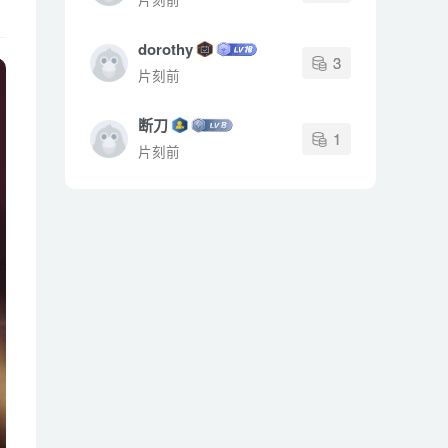
dorothy
3
片刻前
断刀
1
片刻前