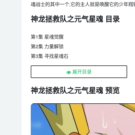
魂战士的其中一个,它的主人就是唤醒它的少年翔
神龙拯救队之元气星魂 目录
第1集 星魂觉醒
第2集 力量解锁
第3集 寻找星魂石
第4集 新的同伴
展开目录
第5集 神秘的少女
第6集 历险查尔舍岛
神龙拯救队之元气星魂 预览
第7集 卡姆夷火山
第8集 冰与火的对决
第9集 指挥官大赛
第10集 炸弹危机
第11集 姐姐大人