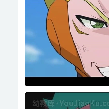
第12集 守护天职
第13集 给妈妈的生日礼物
第14集 来自宇宙的威胁
第15集 搜索指挥官
第16集 团长的秘密
第17集 啸天寒之死
第18集 一丝希望
第19集 星球的回应
第20集 强敌 闪灵骑士
第21集 莉莉安 阿斯嘉特
第22集 异次元危机
第23集 大地的能量
第24集 矿山大营救
第25集 度假 海滩大作战