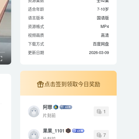
资源集数
全52集
适合年龄
7-10岁
适合年龄
7-10岁
语言版本
国语版
语言版本
国语版
资源格式
MP4
资源格式
MP4
视频画质
高清
视频画质
高清
下载方式
百度网盘
下载方式
百度网盘
更新日期
2026-03-09
更新日期
2026-03-09
点击签到领取今日奖励
阿罪
1
片刻前
果果_1101
7
片刻前