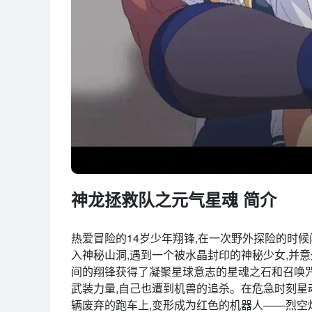
神龙拯救队之元气星魂 简介
热爱冒险的14岁少年翔锋,在一次野外探险的时
入神秘山洞,遇到一个被水晶封印的神秘少女,并
间的翔锋获得了凝聚星球意志的星魂之石和召唤
武装力量,自己也遭到机兽的追杀。在危急时刻星
辆废弃的跑车上,变形成为红色的机器人——烈空