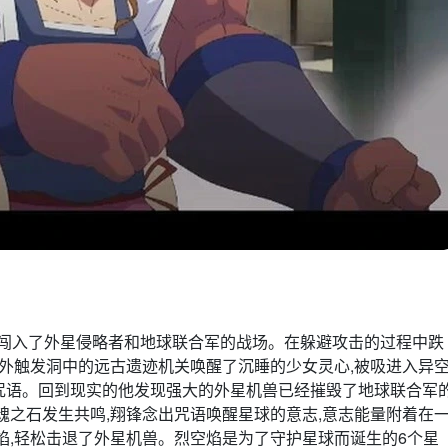
候闯入了外星侵略者和地球联合军的战场。在躲避攻击的过程中跌
意外触发洞中的远古遗迹机关唤醒了沉睡的少女灵心,被吸进入异
咒语。回到现实的他发现强大的外星机兽已经摧毁了地球联合军
魂之石发生共鸣,翔锋念出咒语唤醒星球的意志,意志能量附着在
焰,轻松击退了外星机兽。烈空焰是为了守护星球而诞生的6个星