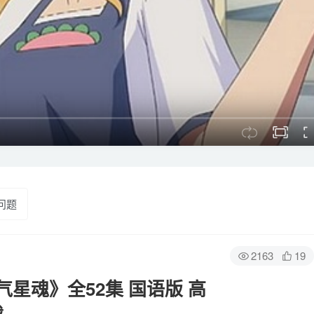
问题
2163
19
星魂》全52集 国语版 高
载