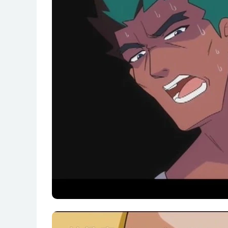
第26集 元气大抢答
第27集 团长的秘密
第28集 合体 最强同伴力量
第29集 鲁奔达的悲哀
第30集 哈曼出战
第31集 危机重重
第32集 极地的悲鸣
第33集 苏醒 最后的战士
第34集 伪装暴露
第35集 新生 金色的力量
第36集 银发少年
第37集 是敌是友
第38集 地狱飞龙的反击
第39集 小岛激战