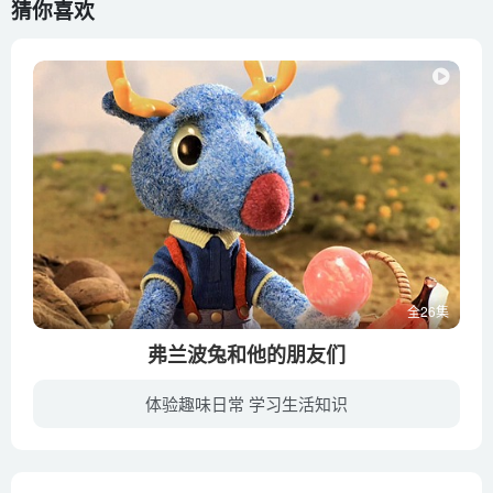
猜你喜欢
全26集
弗兰波兔和他的朋友们
体验趣味日常 学习生活知识
Flapper和小动物们是一起生活在森林里的居民，森林里住着性格各异的动物，有爱做恶作剧的小狐狸和小狼，喜欢八卦和喜怒无常的喜鹊、脾气暴躁还喋喋不休的麋鹿、酷爱干净又敏感的小粉兔等，这里...