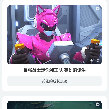
全13集
最强战士迷你特工队 英雄的诞生
英雄的成长之路
《最强战士迷你特工队 英雄的诞生》是一部韩国儿童动画片，于2016年2月播出，动画讲述了迷你特工队研究所杰瑞米博士正在研究具有超强威力的能量“锕反应堆”，而另一方面蜥蜴军团队长宙斯企图用...