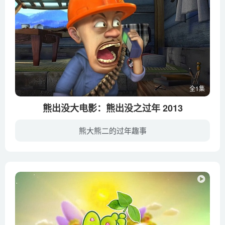
全1集
熊出没大电影：熊出没之过年 2013
熊大熊二的过年趣事
春节将至，外出工作的人都归心似箭，匆匆赶回家中和亲人团聚。光头强（葛平 配音）因为没钱买回家的车票，只能替李老板（张伟 配音）砍树来赚取路费。熊大（张伟 配音）和熊二（张秉君 配音）得...