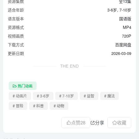
资源集数
全13集
适合年龄
3-6岁, 7-10岁
语言版本
国语版
资源格式
MP4
视频画质
720P
下载方式
百度网盘
更新日期
2026-03-09
THE END
热门动画
# 动画片
# 3-6岁
# 7-10岁
# 益智
# 魔法
# 冒险
# 科普
# 动物
点赞
28
分享
收藏