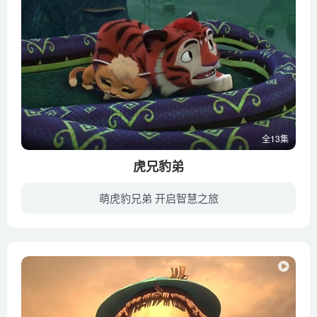
全13集
虎兄豹弟
萌虎豹兄弟 开启智慧之旅
在滨海地区的俄罗斯森林诞生了名为小豹的花豹。他是非常罕见的品种，周围几百几千公里内都没有属于这个品种的他的亲戚。小豹找到一个忠实的朋友-小虎。永不分离的好朋友一天没有冒险就会觉得无...