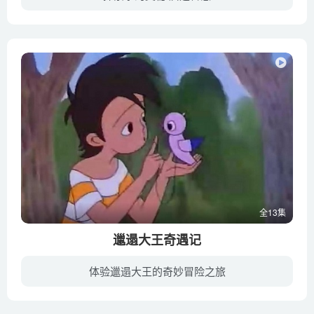
他们是两滴水，或者说是两个水丸。他们是形影不离的好兄弟，他们很疯狂。他们的身体里面是水，对自己的身体很好奇，总会用各种方法来探索。其实这是好听的说法啦，其实他们只是为了整蛊对方而已...
全13集
邋遢大王奇遇记
体验邋遢大王的奇妙冒险之旅
一个小男孩外号叫邋遢大王。他不讲卫生，乱扔废物，脏东西也照吃不误。老鼠王国的密探尖嘴鼠看中了他，在橘子水里投下药丸，邋遢大王喝了以后，一下子变成与老鼠一般大的小人。他跟着尖嘴鼠来到...