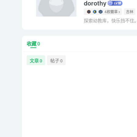
dorothy
4枚徽章
吉林
探索幼教库，快乐挡不住
收藏
0
文章
帖子
0
0