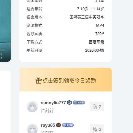
资源集数
全1集
适合年龄
7-10岁, 11-14岁
适合年龄
7-10岁, 11-14岁
语言版本
国粤英三语中英双字
语言版本
国粤英三语中英双字
资源格式
MP4
资源格式
MP4
视频画质
720P
视频画质
720P
下载方式
百度网盘
下载方式
百度网盘
更新日期
2026-03-09
更新日期
2026-03-09
点击签到领取今日奖励
sunnyliu777
2
片刻前
rayu85
3
片刻前