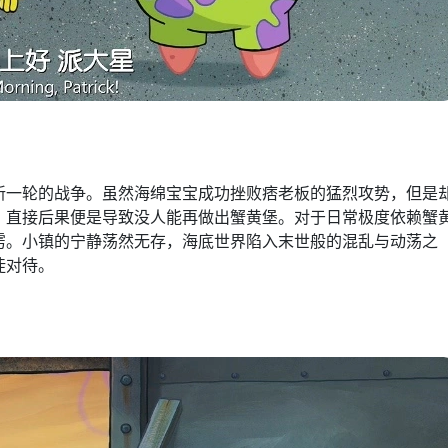
新一轮的战争。虽然海绵宝宝成功挫败痞老板的猛烈攻势，但是
，直接后果便是导致没人能再做出蟹黄堡。对于日常极度依赖蟹
雳。小镇的宁静荡然无存，海底世界陷入末世般的混乱与动荡之
徒对待。