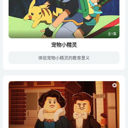
全1集
宠物小精灵
体验宠物小精灵的教育意义
据说基拉祈只有一千年才会醒来一次，吸收千年彗星的力量，反哺给大地，从而使得法恩斯成为欣欣向荣的圣地。但就在这次苏醒前夕，魔术师巴特勒与他的女友兼助手黛安，将包裹基拉祈的结晶发掘并从...