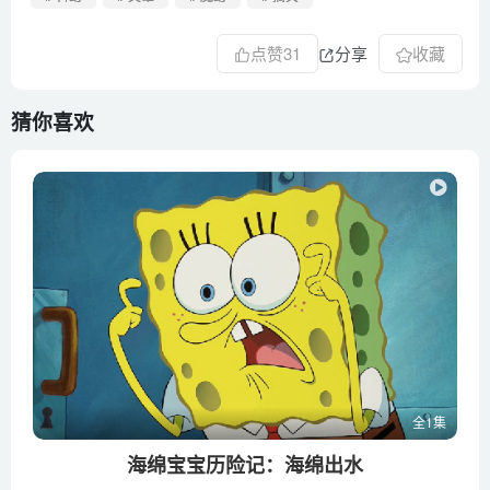
点赞
31
分享
收藏
猜你喜欢
全1集
海绵宝宝历险记：海绵出水