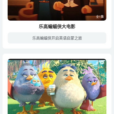
全1集
乐高蝙蝠侠大电影
乐高蝙蝠侠开启英语启蒙之旅
罪恶丛生的哥谭市，疯狂的小丑（扎克·加利凡纳基斯 Zach Galifianakis 配音）带领恶棍军团展开新一波的犯罪活动。对他来说，犯罪以及引来宿敌蝙蝠侠（威尔·阿奈特 Will Arnett 配音）是无比快...