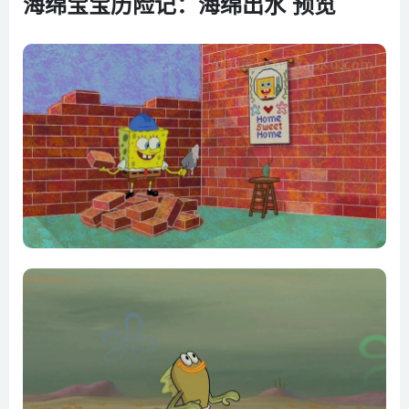
海绵宝宝历险记：海绵出水 预览