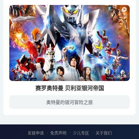
全1集
赛罗奥特曼 贝利亚银河帝国
奥特曼的银河冒险之旅
《赛罗奥特曼THE MOVIE超决战！贝利亚银河帝国》2010年12月23日在日本上映，是由アベユーイチ导演的科幻动作电影，该片为奥特曼系列诞生45周年的纪念作品。该片讲述了贝利亚·奥特曼进化成为凯...
友链申请
免责声明
少儿专区
关于我们