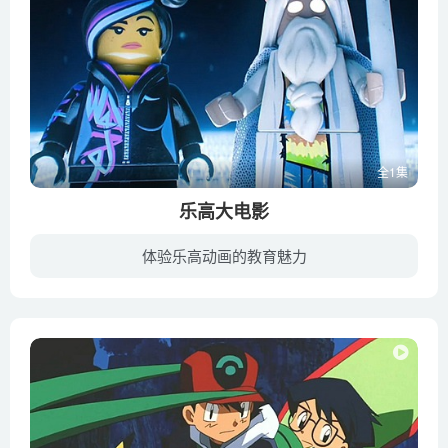
全1集
乐高大电影
体验乐高动画的教育魅力
影片讲述了一个普通乐高小人艾米特（克里斯·帕拉特 配音）被错当成了“大师建造者”而加入进一支抵抗组织，与一位类似先知一样的人物（摩根·弗里曼 配音）一起力图阻止乐高世界邪恶暴君（威尔...