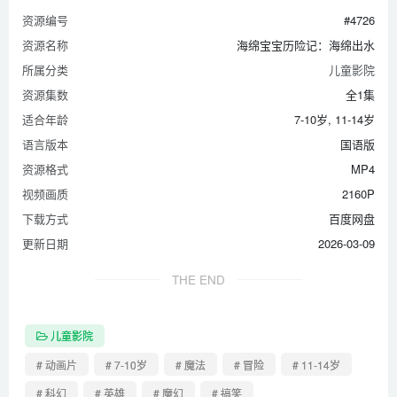
资源编号
#4726
资源名称
海绵宝宝历险记：海绵出水
所属分类
儿童影院
资源集数
全1集
适合年龄
7-10岁, 11-14岁
语言版本
国语版
资源格式
MP4
视频画质
2160P
下载方式
百度网盘
更新日期
2026-03-09
THE END
儿童影院
# 动画片
# 7-10岁
# 魔法
# 冒险
# 11-14岁
# 科幻
# 英雄
# 魔幻
# 搞笑