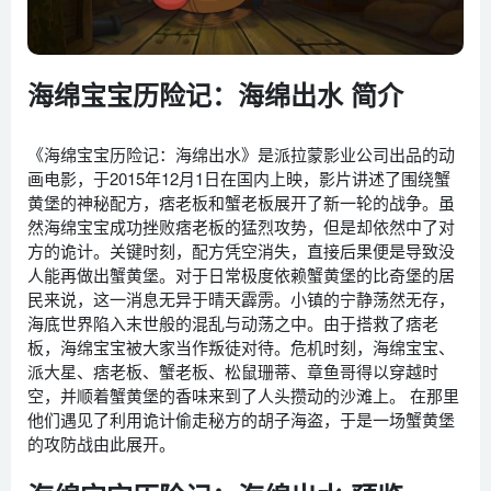
海绵宝宝历险记：海绵出水 简介
《海绵宝宝历险记：海绵出水》是派拉蒙影业公司出品的动
画电影，于2015年12月1日在国内上映，影片讲述了围绕蟹
黄堡的神秘配方，痞老板和蟹老板展开了新一轮的战争。虽
然海绵宝宝成功挫败痞老板的猛烈攻势，但是却依然中了对
方的诡计。关键时刻，配方凭空消失，直接后果便是导致没
人能再做出蟹黄堡。对于日常极度依赖蟹黄堡的比奇堡的居
民来说，这一消息无异于晴天霹雳。小镇的宁静荡然无存，
海底世界陷入末世般的混乱与动荡之中。由于搭救了痞老
板，海绵宝宝被大家当作叛徒对待。危机时刻，海绵宝宝、
派大星、痞老板、蟹老板、松鼠珊蒂、章鱼哥得以穿越时
空，并顺着蟹黄堡的香味来到了人头攒动的沙滩上。 在那里
他们遇见了利用诡计偷走秘方的胡子海盗，于是一场蟹黄堡
的攻防战由此展开。