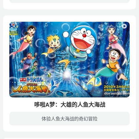
本片是动画和真人相结合的影片，讲述一对姐弟玛拉（安雅·泰勒-乔伊 配音）和查理（加布里埃尔·贝特曼 配音）的冒险故事。当查理意外地消失在摩比世界动画宇宙里，玛拉必须去找到他并把他救回...
全1集
哆啦A梦：大雄的人鱼大海战
体验人鱼大海战的奇幻冒险
《哆啦A梦：大雄的人鱼大海战》是《哆啦A梦》电影作品第30部，该片的构想来自于《哆啦A梦》漫画单行本第41卷《深海的夜之城》，电影于2010年3月在日本播出。为了大雄想要潜水的要求，哆啦A梦造...