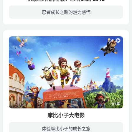
忍者成长之路的魅力感悟
刚刚结束了与叛忍集团“晓”的抗争，木叶村被一股诡异不祥的气氛所笼罩。此时此刻，漩涡鸣人沉浸在对家人的思念中，孤独无助。某个晚上，心情糟糕的鸣人巧遇刚刚和家人吵架的小樱，二人在公园闲...
全1集
摩比小子大电影
体验摩比小子的成长之旅