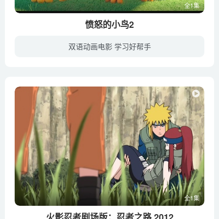
全1集
愤怒的小鸟2
双语动画电影 学习好帮手
十年“欢喜冤家”猪鸟依旧如往常一样“互相拆台”。然而，“不速之客”发射冰球袭击了小鸟岛和猪猪岛，令双方不得不放下芥蒂，小鸟岛昔日英雄胖红联合小鸟伙伴们与曾经的对手“捣蛋猪”雷纳德一...
全1集
火影忍者剧场版：忍者之路 2012