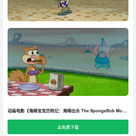
动画电影《海绵宝宝历险记：海绵出水 The SpongeBob Movie：Sponge Out of Water》全1集 国语版 1080P/MP4/1.63G 百度云网盘下载
免费下载