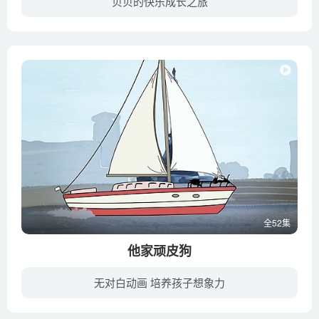
贝贝的快乐成长之旅
每一集有五个字符的演示开始，大尺寸的所有动物，它选择了一个谁利用职务是“出手”的一种过山车给推，然后开始图案像编码轨道，类似于在拼图杂志中找到的轨道。每个数字都有一个气球，当角色吃...
全52集
他家顽皮狗
无对白动画 培养孩子想象力
他家顽皮狗是一只住在西班牙首都的小狗。它自小就和主人走散了，自此流浪在在街头。但是顽皮狗却没有颓废放弃，它还是对生活充满了期待。顽皮狗的性格非常搞笑和贪吃，常常会做出一些异于常人的...