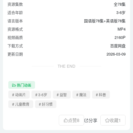
资源集数
全78集
适合年龄
3-6岁
语言版本
国语版78集+英语版78集
资源格式
MP4
视频画质
2160P
下载方式
百度网盘
更新日期
2026-03-09
THE END
热门动画
# 动画片
# 3-6岁
# 益智
# 魔法
# 科普
# 儿童教育
# 好习惯
点赞
8
分享
收藏
1