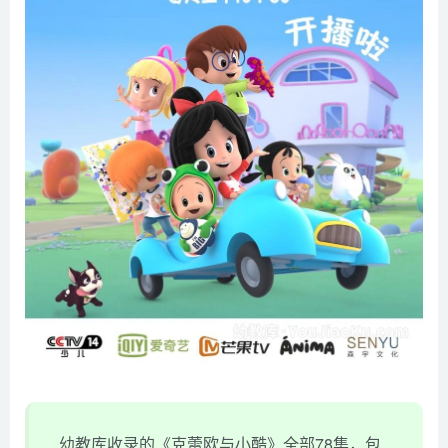
幼教库收录的《克蕾欧与小酷》全部78集，包