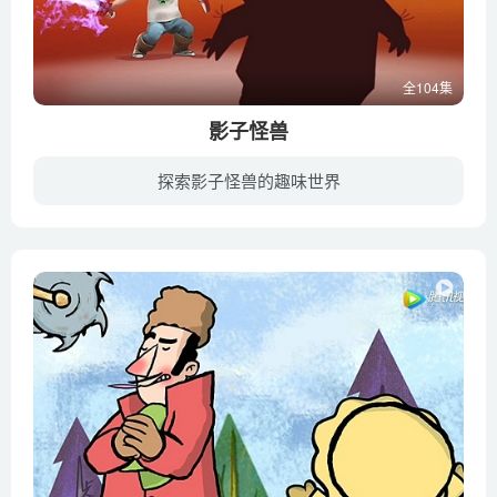
全104集
影子怪兽
探索影子怪兽的趣味世界
所罗门是一个6岁的男孩，他称自己为“可怕的所罗门”！但是，他一直有一个隐藏在心里的秘密，就是他非常害怕黑暗和夜里的声响。幸运的是他身边有一个特别要好的朋友潘龙。每当所罗门感到害怕的...