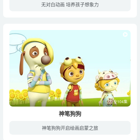
无对白动画 培养孩子想象力
他家顽皮狗是一只住在西班牙首都的小狗。它自小就和主人走散了，自此流浪在在街头。但是顽皮狗却没有颓废放弃，它还是对生活充满了期待。顽皮狗的性格非常搞笑和贪吃，常常会做出一些异于常人的...
全104集
神笔狗狗
神笔狗狗开启绘画启蒙之旅
狗狗画家有一只神奇的画笔，能够把画布上的图案变成拼图，孩子们经常用神笔捉弄狗狗，大家一起玩你画我猜。