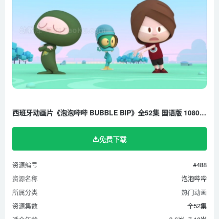
第25集 SHELLS GALORE!
第26集 THE PARK SABOTEUR
第27集 THE TRADING CARD NAMED DESIRE
第28集 LENA’S DIARY
第29集 ULTRA VILLAIN
第30集 SEEDING IS BELIEVING
第31集BIRTHDAY SURPRISE
第32集 MAO ABOUT PLAID
西班牙动画片《泡泡哔哔 BUBBLE BIP》全52集 国语版 1080P/MP4/7.74G 百度云网盘下载
第33集 LENA’S BALL
第34集 I OWE YOU MY LIFE
免费下载
第35集 MIA TO THE RESCUE
第36集 THE MAKING OF A SUPERHERO
资源编号
#488
第37集 THE JOKE’S ON WHO
资源名称
泡泡哔哔
第38集 BIGNOSITIS
所属分类
热门动画
第39集 BE MY VALENTINE
资源集数
全52集