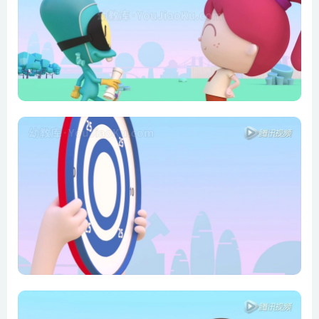
第11集 DINOSAURS
第12集 BATTLE OF THE BUBBLES
第13集 WHO ARE YOU,LENA
第14集 SOMEONE’S MISSING
第15集 MONSTERS EVERYWHERE
第16集 BIP AND THE PURSE
第17集 YOU NEED WATER,BIP!
第18集 WORLD RECORDS
第19集 DOUBLE LOVE
第20集 HUNTING FOR THE TOOTH MONSTER
第21集 DANCE,BIP,DANCE!
第22集 BUBBLES AND SNEEZES
第23集 THE HYPNOTIST
第24集 THE FLY