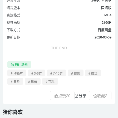
适合年龄
3-6岁, 7-10岁
第40集 PHANTOMS
语言版本
国语版
第41集 I’M THE BEST
资源格式
MP4
第42集 THE INVASION OF THE CLAMSHELLS
视频画质
2160P
第43集 WHERE’S MARC
下载方式
百度网盘
第44集 DOCTOR LULU
更新日期
2026-03-09
第45集 HICCUPS
THE END
第46集 THE CLASS MASCOT
第47集 THE ENCHANTED RATTLE
第48集 READY,CAMERA,ACTION!
热门动画
第49集 THE NEVERENDING GAME
# 动画片
# 3-6岁
# 7-10岁
# 益智
# 魔法
第50集 THE USUAL SUSPECT
# 冒险
# 科普
# 百科
第51集 BAD LUCK
点赞
20
分享
收藏
2
第52集 VAMPY WERE·GHOST
猜你喜欢