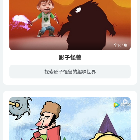
全104集
影子怪兽
探索影子怪兽的趣味世界
所罗门是一个6岁的男孩，他称自己为“可怕的所罗门”！但是，他一直有一个隐藏在心里的秘密，就是他非常害怕黑暗和夜里的声响。幸运的是他身边有一个特别要好的朋友潘龙。每当所罗门感到害怕的...