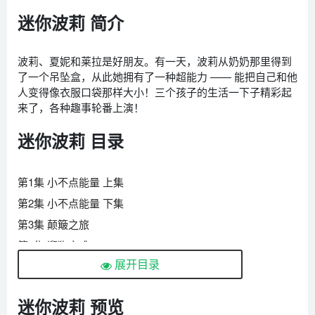
迷你波莉 简介
波莉、夏妮和莱拉是好朋友。有一天，波莉从奶奶那里得到
了一个吊坠盒，从此她拥有了一种超能力 —— 能把自己和他
人变得像衣服口袋那样大小！三个孩子的生活一下子精彩起
来了，各种趣事轮番上演！
迷你波莉 目录
第1集 小不点能量 上集
第2集 小不点能量 下集
第3集 颠簸之旅
第4集 遛狗灾难
展开目录
第5集 迷你超级飞行体验
第6集 妈妈我把孩子缩小了
迷你波莉 预览
第7集 护戒任务