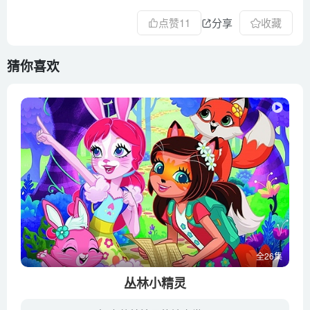
点赞
11
分享
收藏
猜你喜欢
全26集
丛林小精灵