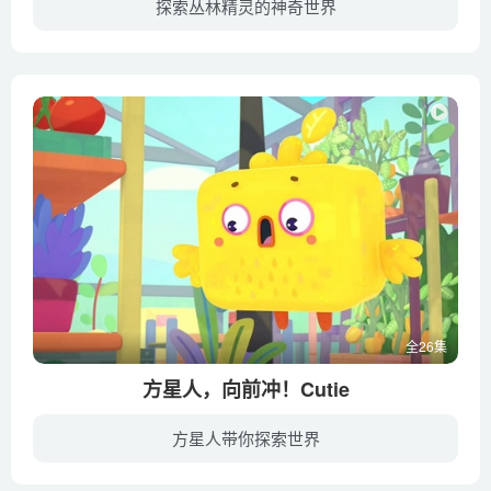
探索丛林精灵的神奇世界
在永恒荒野的中央，坐落着奇妙丛林的村落，这里植被茂盛又富有魔力，是各种小精灵的家园：涂涂和阿兔、粒粒和阿丽、又又和阿鼬等等，还有新近加入的袅袅和阿鸟。 他们彼此关爱，互相帮助，一起...
全26集
方星人，向前冲！Cutie
方星人带你探索世界
四个方形的外星人乘坐着方形的飞船探寻其他的世界。他们的飞船意外的被吸入了《黑洞》，然后从《洞中》进入到了我们的太阳系。飞船坠落到了地球上的科学家司苔拉•亚当斯和她的孙女莉莉所在的别...