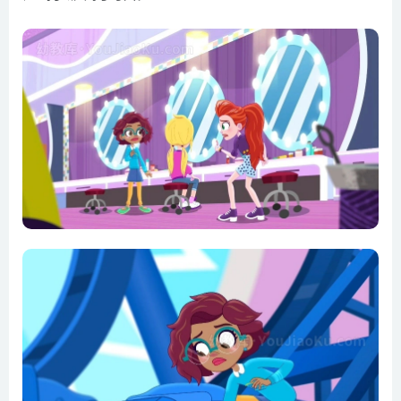
第8集 科幻漫展的特别任务
第9集 狼藉的学生社团招募
第10集 蛋糕速递
第11集 徽章行动
第12集 难忘的一夜 上集
第13集 难忘的一夜 下集
第14集 奇妙的泳池
第15集 最好的万圣节
第16集 迷你捉鬼队
第17集 捷径
第18集 雪节大赛
第19集 社交恐惧
第20集 手足情
第21集 问题神秘岛
第22集 迷你大逃亡