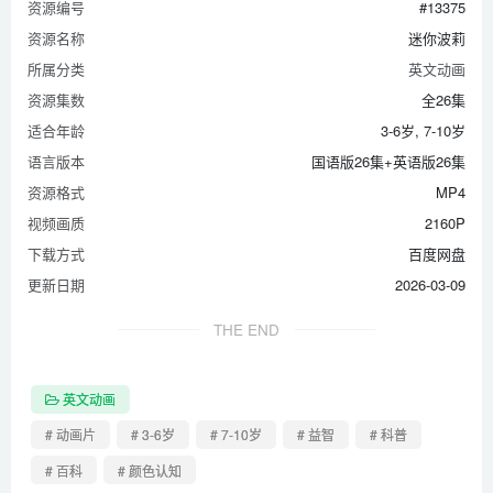
资源编号
#13375
资源名称
迷你波莉
所属分类
英文动画
资源集数
全26集
适合年龄
3-6岁, 7-10岁
语言版本
国语版26集+英语版26集
资源格式
MP4
视频画质
2160P
下载方式
百度网盘
更新日期
2026-03-09
THE END
英文动画
# 动画片
# 3-6岁
# 7-10岁
# 益智
# 科普
# 百科
# 颜色认知