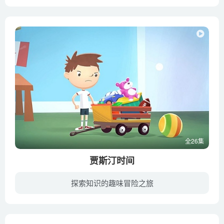
一个时尚女孩——小吉，和4个与她志趣相投的朋友：爱子、天使、音乐和宝贝组建了一支音乐组合。她们住在原宿，这个只要敢想就能实现的美妙地方。女孩子们刻苦排练，只为举办一场圆满顺利的演唱...
全26集
贾斯汀时间
探索知识的趣味冒险之旅
在幼儿园遇到的挑战，促使贾斯汀在幻想世界中展开冒险去探寻答案。他曾驾驶飞船驶向宇宙世界，同维京人一起探索全新的世界，还曾在埃及的金字塔间寻找埃及艳后的猫咪！本片曾在迪士尼及全球20多...