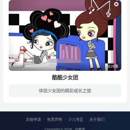
全26集
酷酷少女团
体验少女团的精彩成长之旅
一个时尚女孩小吉和4个与她志趣相投的朋友——爱子、天使、音乐和宝贝组建了一支音乐组合。她们住在宿舍，这个只要敢想就能实现的美妙地方。女孩子们刻苦排练，只为举办一场圆满顺利的演唱会。...
友链申请
免责声明
少儿专区
关于我们
Copyright © 2026 ·
幼教库