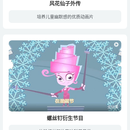
风花仙子外传
培养儿童幽默感的优质动画片
天界的神仙“风花仙子”对天庭里的工作毫无兴趣，却对人间凡事情有独钟。一天，“风花仙子”旷工偷偷来到人间，午睡时不慎压死正在修炼的“绛珠仙草”。借此机会，天宫集团总经理“李天王”公报...
全58集
螺丝钉衍生节目