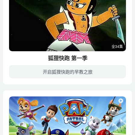
全34集
狐狸快跑 第一季
开启狐狸快跑的早教之旅
Springhurst是一个与世无争的小镇，镇民们在这里过着丰衣足食的生活。一天夜里，这里发生了一件可怕的事，打破了小镇的宁静。一群兔子听从Dark Lord的命令，通过传送门来到了人类世界，用魔杖偷...