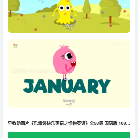
第21集 穿衣服
第22集 天气歌
第23集 ABC歌
第24集 坐飞机
第25集 蔬菜真好吃
第26集 你喜欢运动吗
第27集 再见歌
第28集 圣诞快乐
第29集 堆雪人
第30集 讲故事
第31集 数字歌
第32集 你最喜欢什么
第33集 复合字母说唱歌（一）
早教动画片《乐悠悠快乐英语之怪物英语》全58集 国语版 1080P/MP4/1.74G 百度云网盘下载
第34集 复合字母说唱歌（二）
第35集 拍拍手