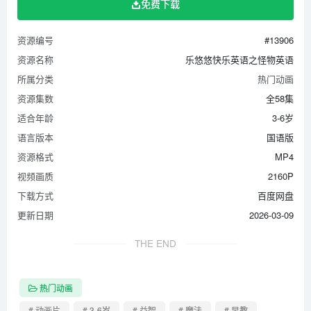
免费下载
第36集 时间歌（一）
第37集 时间歌（二）
资源编号
#13906
第38集 你几岁了
资源名称
乐悠悠快乐英语之怪物英语
第39集 数手指
所属分类
热门动画
第40集 动物之歌
资源集数
全58集
第41集 系安全带
适合年龄
3-6岁
第42集 课程歌
语言版本
国语版
第43集 十位数歌
资源格式
MP4
视频画质
2160P
第44集 水果之歌
下载方式
百度网盘
第45集 学习复合字母一
更新日期
2026-03-09
第46集 学习复合字母二
第47集 色彩歌
THE END
第48集 公交车哔哔哔
第49集 快起床啦
热门动画
第50集 两只小手拍一拍
# 动画片
# 3-6岁
# 益智
# 魔法
# 早教