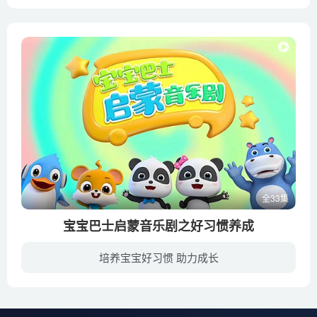
主角哔哔（Bip）是一个冒险类电子游戏中的角色，每天重复着无聊的游戏和无尽的战斗，这使他对生活逐渐失去了兴趣，所以他决定从游戏屏幕中逃离出来，于是在现实世界中，他结识了一帮孩子，他们...
全33集
宝宝巴士启蒙音乐剧之好习惯养成
培养宝宝好习惯 助力成长
3D动画《宝宝巴士启蒙音乐剧之好习惯养成》上线啦！专属为2-6岁习惯养成黄金期的小朋友，讲述正确的生活、礼貌、安全出行好习惯，动画故事生动有趣，还有老朋友奇奇妙妙在等你哦！