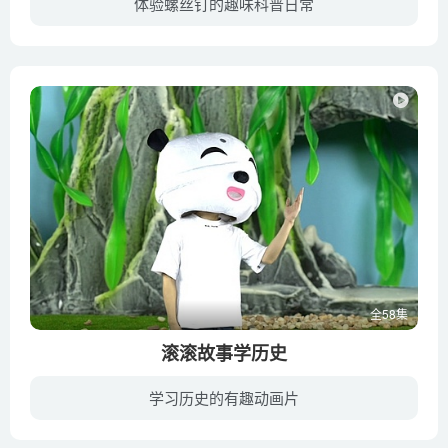
体验螺丝钉的趣味科普日常
《螺丝钉》动画片衍生节目系列共包含7个系列共58集，其中包含儿童互动游戏节目《和丹妮娅玛妮娅一起玩》、能让观众更了解螺丝钉幕后制作过程的纪录片《螺丝钉的秘密》、互动实验类节目《螺丝钉...
全58集
滚滚故事学历史
学习历史的有趣动画片
《滚滚故事学历史》以小朋友的视角重新还原中华上下五千年的悠久历史，节目中不仅有丰富的典故，还有许多大家耳熟能详的精彩神话故事，盘古开天地、女娲补天、后羿射日等等，在滚滚和他的好朋友...