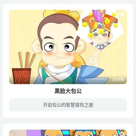
全58集
黑脸大包公
开启包公的智慧冒险之旅
黑脸大包公全部52集共分三个部分，第一部分 主要是以包公上任开封府办理的一系列奇案为主；第二部分 包公微服私访 庞太师暗中加害 ，包公机智巧妙的与之斗争；第三部分 包公带着他的手下回到京...