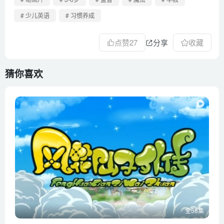
第51集 拿起你的小铅笔
# 少儿英语
# 习惯养成
第52集 你要去哪儿
第53集 生日快乐歌
点赞
27
分享
收藏
第54集 晚安起床歌
第55集 文具歌
猜你喜欢
第56集 星期之歌
第57集 站立坐下
第58集 转圈圈
全58集