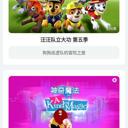
全26集
汪汪队立大功 第五季
狗狗巡逻队的冒险之旅
《汪汪队立大功》动画里每只汪星人都性格鲜明且各具特色，不仅增加了小朋友的新鲜感，也迎合了其不同的口味，当然其憨萌的外表也是加分项。狗狗们身上忠诚、勇敢、乐观向上的品质，是孩子们面对...