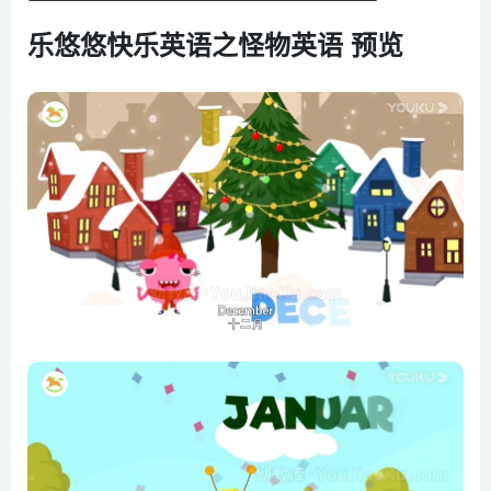
第06集 礼仪之歌
乐悠悠快乐英语之怪物英语 预览
第07集 弹吉他
第08集 字母发音歌
第09集 我饿啦
第10集 洗澡歌
第11集 字母歌之交通工具
第12集 一起找动物
第13集 刷牙歌
第14集 我能行
第15集 颜色歌
第16集 和我一起数数
第17集 快与慢
第18集 头 肩膀 膝盖和脚趾
第19集 你好吗 一
第20集 你好吗 二