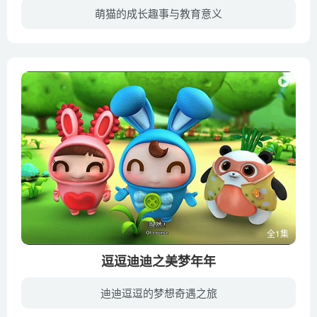
萌猫的成长趣事与教育意义
由北斗企鹅工作室配音的甜甜私房猫国语版！故事讲述了一只在散步时迷路的小猫被亲切的山田一家捡回去后，与山田一家幸福生活在一起，而且还与附近的其他喵星人发生了很多有趣的日常故事……
全1集
逗逗迪迪之美梦年年
迪迪逗逗的梦想奇遇之旅
逗逗、迪迪是阳光森林里的一对快乐兄妹，他们正义勇敢，为朋友们解决难题，传递快乐。在阳光森林里，流传着梦精灵的传说，据说每到月亮节来临前，梦精灵就会为全世界的小朋友送去美梦，让大家梦...