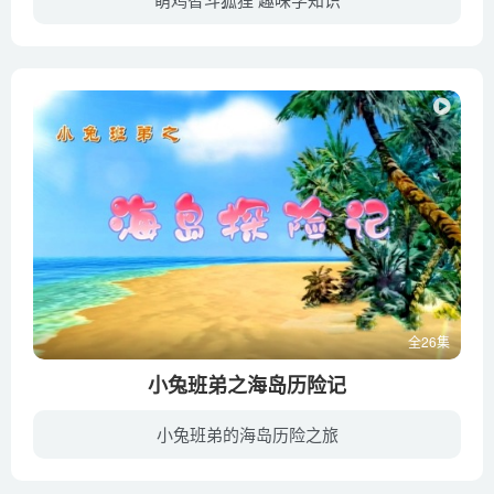
小鸡勇斗傻狐狸讲述一对水火不容的冤家：三只小鸡和一只永远饥饿的狐狸之间的战争，片中的狐狸经常使用狡诈的诡计来对付三只小鸡，而小鸡们则时常利用狐狸诡计中的漏洞逃脱他的迫害并给予报复，...
全26集
小兔班弟之海岛历险记
小兔班弟的海岛历险之旅
小兔班弟一行人出去旅行，却意外坠落到一个海岛上。这里没有信号，没有救援，没有食物，各种怪事又层出不穷，这个海岛上究竟藏着什么秘密？班弟又该用什么样的知识来寻找食物，寻找水源，以及利...