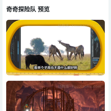
第6集 不是鸟却最擅长飞的动物
奇奇探险队 预览
第7集 世界上最危险的地方
第8集 眼睛最奇特的动物
第9集 最讨厌的昆虫
第10集 跑得最快的动物
第11集 最擅长挖洞的动物
第12集 最能忍受饥饿的动物
第13集 味道最臭的动物
第14集 最奇妙的地球探险
第15集 最擅长爬树的动物
第16集 长得最高的树
第17集 极地里最厉害的动物
第18集 唱歌最动听的动物
第19集 最能在水里憋气的动物
第20集 最聪明的动物