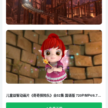
第21集 最会玩捉迷藏的动物
第22集 家族最庞大的动物
第23集 最会盖房子的动物
第24集 大海里最美丽的动物
第25集 最有用的粪便
第26集 嘴巴最大的动物
第27集 洗澡方式最特别的动物
第28集 最擅长捕猎的动物
第29集 犄角最厉害的动物
第30集 刺最锋利的动物
第31集 眼睛最多的动物
第32集 丛林里最厉害的动物
第33集 尾巴最特别的动物
儿童益智动画片《奇奇探险队》全52集 国语版 720P/MP4/6.74G 百度云网盘下载
第34集 最擅长伪装的动物
第35集 壳最坚硬的动物