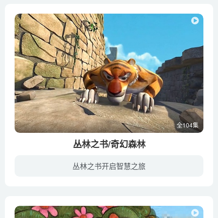
全104集
丛林之书/奇幻森林
丛林之书开启智慧之旅
在遥远里丛林之中，被狼族养大的人孩毛格力和博学睿智的棕熊巴鲁，还有机敏矫健的黑豹巴希拉生活在一起。天性活泼聪明的毛格力，在丛林之中每天都有新发现。他跟着巴鲁学了不少本领，也结交了很...