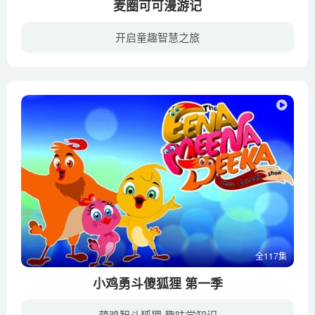
麦圈可可漫游记
开启童趣智慧之旅
麦圈是初中二年级的学生，有小聪明却成绩一直不好。可可是麦圈的堂妹，成绩优秀却有些任性。肉丸是他们家的宠物狗，贪吃可爱却有一股莫名的神奇力量。为了解决作业问题和取得好成绩，麦圈经过肉...
全117集
小鸡勇斗傻狐狸 第一季
萌鸡智斗狐狸 趣味学知识