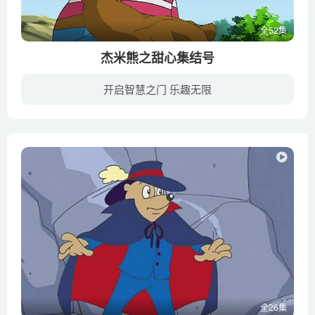
全52集
杰米熊之甜心集结号
开启智慧之门 乐趣无限
杰米熊等人把霸王狮赶出了迷雾森林。霸王狮被迫流亡时，得到了神秘人的支持。以飞艇为大本营，他们重振旗鼓，发起攻夺甜心山谷的新一轮计划。欧吉熊神秘归来，向众人揭开了正义联盟和邪恶组织的...
全26集