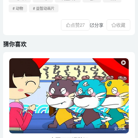
第51集 最大的瀑布
# 动物
# 益智动画片
第52集 与我们最亲近的动物
点赞
27
分享
收藏
猜你喜欢
全36集