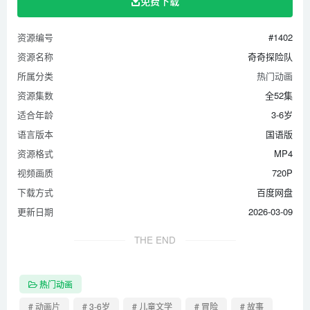
免费下载
第36集 最喜欢夜晚的动物
第37集 海里最大的动物
资源编号
#1402
第38集 最大的鸟
资源名称
奇奇探险队
第39集 最早以前就有的动物
所属分类
热门动画
第40集 行动最缓慢的动物
资源集数
全52集
第41集 牙齿最多的动物
适合年龄
3-6岁
第42集 最危险的动物
语言版本
国语版
第43集 最可怕的植物
资源格式
MP4
视频画质
720P
第44集 最美丽的动物
下载方式
百度网盘
第45集 粘性最强的动物
更新日期
2026-03-09
第46集 最凶猛的恐龙
第47集 活得最久的动物
THE END
第48集 最厉害的食肉动物
第49集 腿最多的动物和没有腿的动物
热门动画
第50集 舌头最长的动物
# 动画片
# 3-6岁
# 儿童文学
# 冒险
# 故事