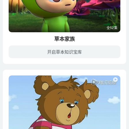
全52集
草本家族
开启草本知识宝库
《草本家族》讲述了现实世界男主角衍生误入仙界之门，闯进百草仙境，结识了李时珍，知道自己的先天之气与药经石很契合，并决定与草本仔、李时珍一同打败病魔，拯救百草仙境和人类的冒险旅程。