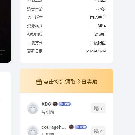
资源集数
全33集
适合年龄
3-6岁
适合年龄
3-6岁
语言版本
国语中字
语言版本
国语中字
资源格式
MP4
资源格式
MP4
视频画质
2160P
视频画质
2160P
下载方式
百度网盘
下载方式
百度网盘
更新日期
2026-03-09
更新日期
2026-03-09
点击签到领取今日奖励
XBG
7
片刻前
couragehong
4
片刻前