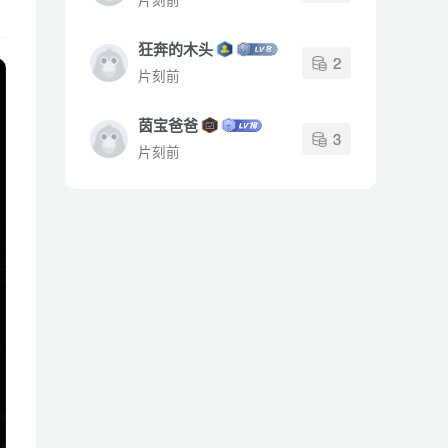
狂奔的木头
2
片刻前
茵宝爸爸
3
片刻前