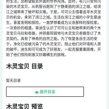
的生活，总盼望能去外面的世界闯荡。此时，有几只受到污
染的木灵宝贝，从帆智谷跑到了宁静美丽的滨江之城，给滨
江之城带来了破坏和灾难。于是，可可公主借着追寻木灵宝
贝的机会，来到了滨江之城。生活在滨江之城的小学生章迪
生，喜爱发明和探险，一直梦想着成为父亲那样的探险家。
一次奇妙的相遇，章迪生认识了可可公主和她带来的两个木
灵宝贝乌拉和奇路，并阴差阳错地与木灵宝贝奇路签订了木
灵契约，具有了神奇的自然之能。为了恢复各自生活的安
宁，净化已经被污染了的木灵宝贝，阻止他们对环境和人类
的破坏，迪生和可可成为了好朋友，一起克服重重困难，开
始了他们惊险刺激又妙趣横生的旅程。
木灵宝贝 目录
暂无目录
展开目录
木灵宝贝 预览