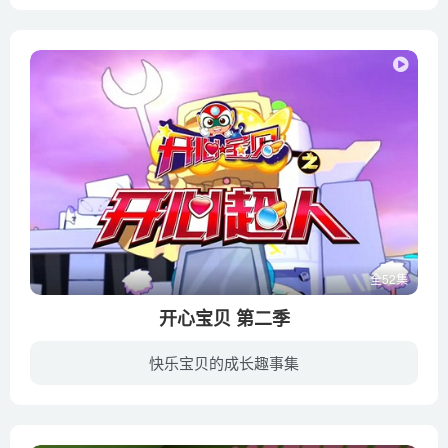
蜜蜜是一只活泼可爱,古灵精怪的小猫咪，温柔的妈妈、有趣爱运动的爸爸、还有淘气调皮的弟弟乐乐，他们是快乐的一家人。故事主要围绕蜜蜜的日常生活进行展开。 同时让小朋友了解是爸爸妈妈在生活...
全52集
开心宝贝 第二季
快乐宝贝的成长趣事集
宅博士决定将超人们正式送入校园——超星学院，与星星球的小朋友一样，在学校里面学习新的技能与知识。以开心超人为首的超人团队，又增添了新的一员——小心超人。五超人战队终于团聚。五个个性...