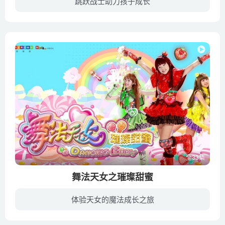
跳跃战士助力孩子成长
小逸，一名梦想成为跳跃小子的少年。机缘巧合之下结识了跳跃战士-烈火骑士。在一次对抗反派势力搞事王的事件中，小逸与烈火骑士并肩作战，化解了搞事王所制造的城市危机，并从此结为了伙伴。此...
全33集
舞法天女之璀璨甜蜜
体验天女的魔法成长之旅
2300年前，拥有最高圣舞法结界的圣舞场，被混舞族的萨利将军偷袭成功，被占领最高舞法结界的圣舞族立刻陷入恐慌，因为只要持续365天，圣舞场就会彻底崩塌毁灭。圣女王将带回炫彩舞光和璀璨战舞...