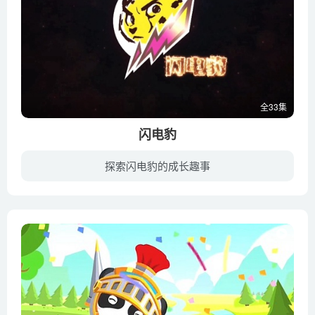
全33集
闪电豹
探索闪电豹的成长趣事
闪电豹是一只来自波斯的小猎豹，为了寻找家人和身世之谜，与同伴们踏上了一条艰难的道路。一路上，凶狠的恶狼总是想尽一切办法阻碍他，他和同伴们总是能化险为夷。