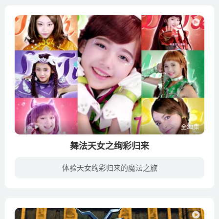
全33集
舞法天女之绚彩归来
体验天女绚彩归来的魔法之旅
在舞音世界的四位天女，夏咪（朵蜜天女）、秋茸（芮闪天女）、冬羽（拉媞天女）、春宝（法苏天女）为了阻止混舞族破坏舞音世界的平衡而踏上寻找自己专属舞水晶的路途，而舞水晶被捣蛋玩偶们看管...