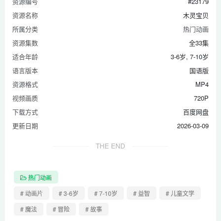
资源编号
#23179
资源名称
木灵宝贝
所属分类
热门动画
资源集数
全33集
适合年龄
3-6岁, 7-10岁
语言版本
国语版
资源格式
MP4
视频画质
720P
下载方式
百度网盘
更新日期
2026-03-09
THE END
热门动画
# 动画片
# 3-6岁
# 7-10岁
# 益智
# 儿童文学
# 魔法
# 冒险
# 故事