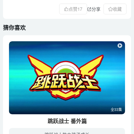
点赞
17
分享
收藏
猜你喜欢
全33集
跳跃战士 番外篇