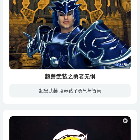
全33集
超兽武装之勇者无惧
超兽武装 培养孩子勇气与智慧
黑洞风波—穿梭时空—信念崩溃，超兽战队被冥王打入封印雪皇的元冥黑洞空间，在逆境中大家遇到雪皇和雪皇的军队，并和风耀大战一场后，雪皇出面，了解情况并和解的斗争，众人从鬼谷口中得知十万...