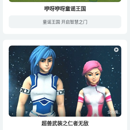
咿呀咿呀童谣王国
童谣王国 开启智慧之门
咿呀童谣王国，为低龄宝宝精选制作，可爱温暖的画面、灵动轻快的节奏，朗朗上口的儿歌，带着宝宝徜徉大海认识小鱼儿、乘着风儿飞过江河湖海、走进大山认识各种可爱的小动物……让宝贝们在咿呀童...
全33集
超兽武装之仁者无敌