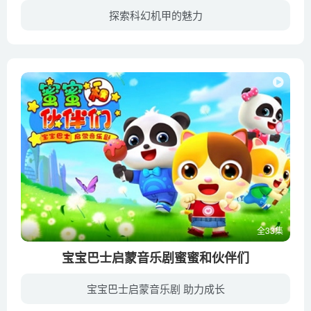
探索科幻机甲的魅力
《超兽武装之仁者无敌》是国产原创3D长篇动漫，是《超兽武装》系列的第一部。该剧以一场波澜壮阔、跨越时空的战役，描述了神奇的宇宙轮回， 精彩刺激的打斗场面，拥有崇高信念和无限潜能的超兽...
全33集
宝宝巴士启蒙音乐剧蜜蜜和伙伴们
宝宝巴士启蒙音乐剧 助力成长