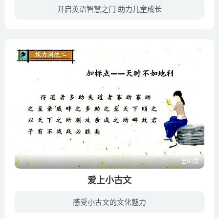
开启英语智慧之门 助力儿童成长
《智慧英语1+1》包含“一起读”和“一起唱”两大板块，先引导宝宝跟随朗朗上口的英文故事慢速阅读，初步熟悉单词和故事内容，再让宝宝随着节奏明朗的歌曲一起大声歌唱，既引起宝宝的愉悦感，又...
全80集
爱上小古文
感受小古文的文化魅力
本课程为爱上小古文-文言启蒙【基础入门】，所选篇目短小易懂，为夯实小学生古文根底而设。播讲人梅子老师，沪江网校语文资深名师，毕业于复旦大学古代文学专业，多年来潜心研究中国传统文化和...