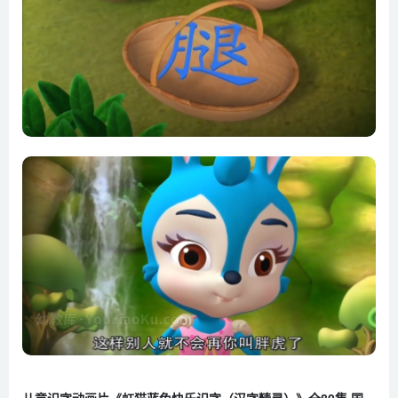
第19集 运动减肥（跑、跳、蹦、踩、足）
第20集 石头迷林（目、眼睛、耳、鼻、口、嘴巴）
第21集 老爷爷的帽子（竹、竿、蓝、笛、笔）
第22集 一起来种田（田、苗、土、种）
第23集 大树底下好乘凉（人、从、众、天、休、坐、座）
第24集 田间劳作（刀、刃、力、男、女、分、份）
第25集 土拨鼠一家（爸、妈、爷、奶、哥、弟、姐、妹）
第26集 给我一个支点（手、拨、拔、推、拉、撬）
第27集 寻找月亮湖（泉、溪、湖、江、河、海）
第28集 龟大叔的烦恼 （龟、蛙、蛇、鱼、虾）
第29集 拜师学艺（叫、唱、吹、吐、吸、喷）
第30集 巴洛克的烦恼（熊、黑、照、点、蒸）
第31集 巴洛克的游泳课（沉、浮、深、浅、游泳）
第32集 要洗澡的龙先生（波、浪、龙、油、沙、泥）
第33集 天气这么热（热、汗、熟、煮、煎）
儿童识字动画片《虹猫蓝兔快乐识字（汉字精灵）》全80集 国语中字 1080P/MP4/17.1G 百度云网盘下载