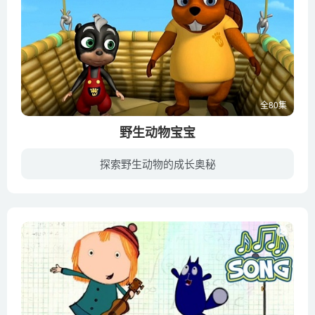
全80集
野生动物宝宝
探索野生动物的成长奥秘
犀牛、海星、狮子、大象……几百种野生动物高清实拍；丛林、沙漠、海洋……几十种自然景观真实呈现；看狗熊和火烈鸟怎么挠痒痒；观察啄木鸟和蜂鸟都有什么样的嘴巴；研究乌龟、寄居蟹为什么都有...