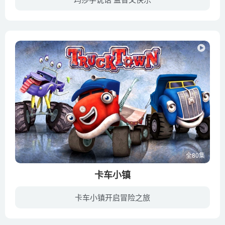
宠物狗玛莎在偶尔间获得了说话能力之后的故事。虽然Martha Speaks(玛莎说话)这系列动画的idea很具有非现实性，但动画故事还是很生活化的——这其实就是一个孩子学会说话之后充满好奇地到处展示...
全80集
卡车小镇
卡车小镇开启冒险之旅
“卡车小镇”是一个不同寻常的地方，那里所有的小镇成员都是卡车，他们喜欢横冲直撞，到处乱跑，玩各种各样的游戏，一点也不在乎把小镇弄的乱上加乱。喜欢探索和总是充满自信的杰克，在他最好的...