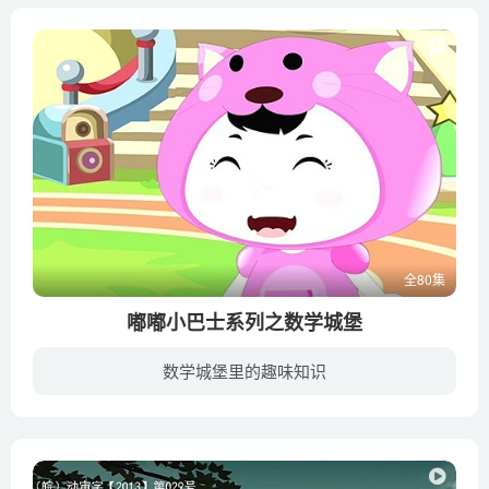
全80集
嘟嘟小巴士系列之数学城堡
数学城堡里的趣味知识
本片以三个可爱、聪明、漂亮的主人公为线索人物，讲述他们一路乘坐嘟嘟小巴士经历的所见所闻，将孩子们成长必需的知识巧妙结合其中，使小观众不仅能欣赏到有趣的故事、可爱的画面，同时也能拓展...