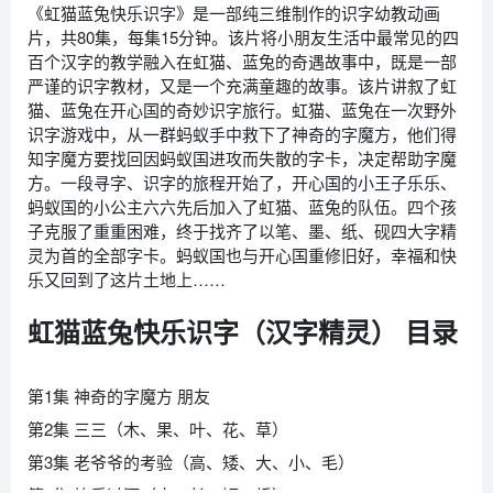
《虹猫蓝兔快乐识字》是一部纯三维制作的识字幼教动画
片，共80集，每集15分钟。该片将小朋友生活中最常见的四
百个汉字的教学融入在虹猫、蓝兔的奇遇故事中，既是一部
严谨的识字教材，又是一个充满童趣的故事。该片讲叙了虹
猫、蓝兔在开心国的奇妙识字旅行。虹猫、蓝兔在一次野外
识字游戏中，从一群蚂蚁手中救下了神奇的字魔方，他们得
知字魔方要找回因蚂蚁国进攻而失散的字卡，决定帮助字魔
方。一段寻字、识字的旅程开始了，开心国的小王子乐乐、
蚂蚁国的小公主六六先后加入了虹猫、蓝兔的队伍。四个孩
子克服了重重困难，终于找齐了以笔、墨、纸、砚四大字精
灵为首的全部字卡。蚂蚁国也与开心国重修旧好，幸福和快
乐又回到了这片土地上……
虹猫蓝兔快乐识字（汉字精灵） 目录
第1集 神奇的字魔方 朋友
第2集 三三（木、果、叶、花、草）
第3集 老爷爷的考验（高、矮、大、小、毛）