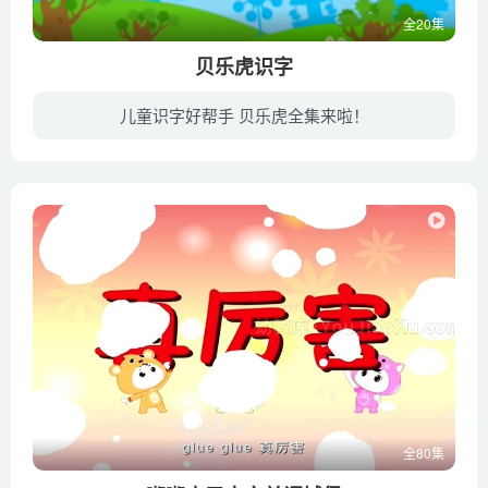
第62集 三三回归（忘、救、思、想、念）
全20集
第63集 智闯五关（问、闻、闪、闷、闯）
贝乐虎识字
第64集 春天在哪里（芽、柳、香、春）
第65集 调皮的夏天（扇、逃、追、夏）
儿童识字好帮手 贝乐虎全集来啦！
第66集 秋季大丰收（秋、洞、忙、摘）
《贝乐虎识字》是由一手打造了“贝乐虎儿歌”、“贝乐虎故事”以及“贝乐虎古诗”系列的乐擎网络科技（上海）有限公司精心研发的，一部关于幼儿汉字学习的动画短片。本动画的第一季于2018年暑假...
第67集 孤独的冬天（寒、雪、松、梅、冬）
第68集 过桥（明、早、尘、坡、炮）
第69集 拼图
第70集 丢东西的字精灵（旦、旧、由、甲、申）
第71集 小船快跑
第72集 坏掉的珍珠项链
第73集 格子格子跳跳跳（午、本、体、甩、用）
第74集 我是小医生（医生、护士、针、药、病）
第75集 考试啦（考试、学校、教室、老师）
全80集
第76集 小小邮递员（邮递员、工、警察、司、厨）