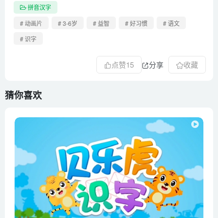
第48集 卖艺赚钱（琴、棋、画、书、球）
拼音汉字
第49集 大家来数数（一、二、三、四、五、六、七、八、
# 动画片
# 3-6岁
# 益智
# 好习惯
# 语文
九、十）
# 识字
第50集 以零换整（百、千、万、角、元）
第51集 奇奇布（买、卖、布、麻、棉、丝）
点赞
15
分享
收藏
第52集 新衣服（衣、裤、裙、袜、帽）
第53集 向前过（车、轮、船、机、停）
猜你喜欢
第54集 吃饱了（饿、米、饭、吃、饱）
第55集 口渴了（渴、喝、茶、汤、鲜）
第56集 分调料（面、糖、盐、酱、醋）
第57集 一起做饼干（辣、酸、甜、咸、苦）
第58集 假病真治（头、牙、舌、皮、心）
第59集 风铃饼干（圆、方、尖、弯、直）
第60集 消失的妙妙锅（杯、瓶、碗、盆、锅）
第61集 真假字精灵（真、假、纸、好、坏）