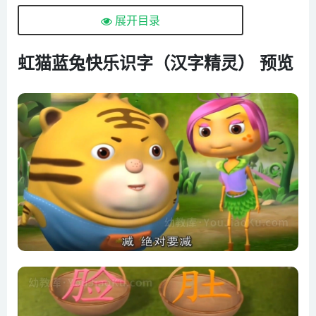
第4集 快乐过河（水、长、短、桥）
展开目录
第5集 有毛的动物（虫、羊、鸡、鸭、鹅）
第6集 变天了（风、雨、雷、电、虹）
虹猫蓝兔快乐识字（汉字精灵） 预览
第7集 助人为乐（蝴蝶、蚊、蜘蛛、蜜蜂）
第8集 羽毛的主人（乌、鸟、飞、爪、抓）
第9集 路遇大石（山、石、硬、碎、砸、破）
第10集 蚂蚁袭击（猫、狗、猪、狼、狮）
第11集 猴子大王（猴）
第12集 水果大集合（瓜、梨、桃、桔、李、苹、香蕉、树）
第13集 着火了（火、灾、灭、灰、炭）
第14集 闪亮的石板（光、日、月、星）
第15集 山谷入口（上、下、卡、前、中、后）
第16集 捉迷藏（鼠、象、牛、马、虎）
第17集 胖虎要减肥（肉、胖、脸、腿、肚）
第18集 食物减肥（萝卜、豆、菜、茄）