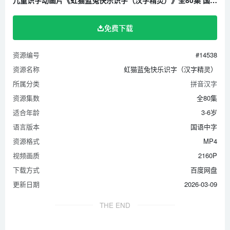
第34集 好冷啊（凉、冷、冰、滑、冻）
第35集 往前冲（立、站、走、爬、趴、滚、荡）
免费下载
第36集 被困了（网、困、围、囚、回、国）
第37集 给蚂蚁上课（说话、课、读、诗、谜）
资源编号
#14538
第38集 三三的绝招 （呆、笑、哭、喜、怒、哀、乐）
资源名称
虹猫蓝兔快乐识字（汉字精灵）
第39集 变色大营救（白、红、蓝、黄、绿）
所属分类
拼音汉字
第40集 大逃亡（泪、看、睡、望）
资源集数
全80集
第41集 拯救行动（墨、碎、拉、拔、拨、土、种、苗、黑、
适合年龄
3-6岁
水、火、油、灭）
语言版本
国语中字
第42集 纸字精灵（门、窗、墙、房、屋）
资源格式
MP4
视频画质
2160P
第43集 梦幻庄园（园、井、场、地、厅）
下载方式
百度网盘
第44集 神奇的家具（桌、椅、床、柜、楼）
更新日期
2026-03-09
第45集 上阁楼（梯、箱、板、桶）
第46集 咚咚木（关、锁、钥匙、金、铁、开）
THE END
第47集 以物换物（伞、灯、钟、表、包）