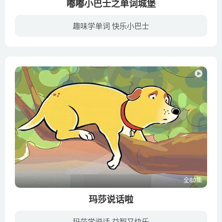
嘟嘟小巴士之单词城堡
第77集 好孩子徽章（谢、不客气、对、起、没、系）
第78集 谁是研字精灵（燕、焰、艳、厌、研）
趣味学单词 快乐小巴士
第79集 危难见真情（安全、危险、冲）
本片讲述的是嘟嘟、咿咿和呀呀是三个好朋友，嘟嘟可爱活泼，呀呀聪明机灵，咿咿乖巧漂亮。他们有一辆神奇的嘟嘟小巴士，这辆小巴士能带他们前往现实生活中见不到的各种神秘领域。这次，嘟嘟小巴...
第80集 都是一家人（家、爱）
全80集
玛莎说话啦
玛莎学说话 益智又快乐