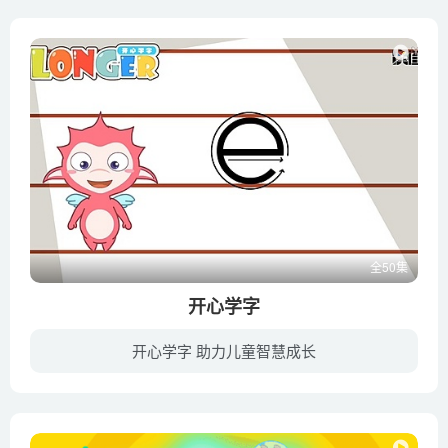
全50集
开心学字
开心学字 助力儿童智慧成长
乐儿开心学字系列动画片分为欢乐拼音、有趣象形字、加法识字法、巧辨形近字、活学多音字五个部分，通过有趣的动画游戏，结合象形字演变的讲解、认字学字辨字的巧妙方法等，让少儿轻松快乐的学习...