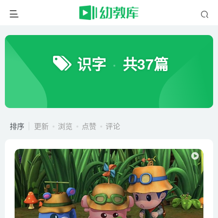
识字
共37篇
排序
更新
浏览
点赞
评论