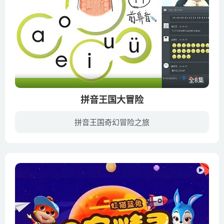
全8集
拼音王国大冒险
拼音王国奇幻冒险之旅
前后鼻音说不准，拼在一块就歇菜；发音影响自信心，识字太少读写难。没关系，跟着爱豆游世界、学拼音。“拼音王国大冒险”8次课掌握拼音知识。