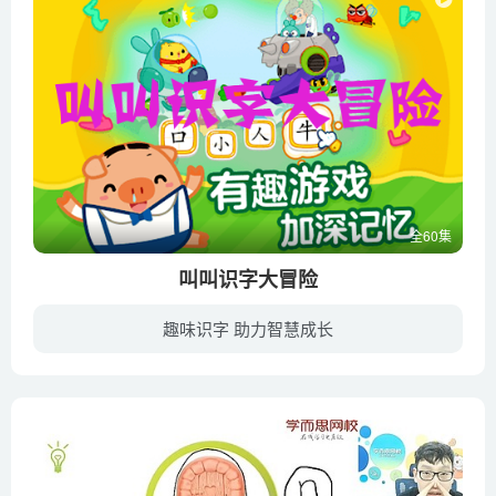
全60集
叫叫识字大冒险
趣味识字 助力智慧成长
萌萌星是一个充满阳光和美丽的地方，小鸡叫叫和朋友们生活在这里。一天，叫叫和朋友们救了来自叽里咕噜星球的小王子咕噜，他们获得了魔卡的神奇力量，一起踏上星球冒险之旅……孩子们在恐龙星球...