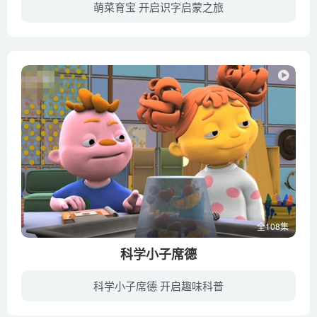
萌菜育宝 开启识字启蒙之旅
《萌菜育宝汉字儿歌》是一部适合3-6岁宝宝汉字启蒙儿歌的动画，用简单易学的儿歌加宝宝喜欢的卡通动画，教您的宝宝学习启蒙汉字。
全108集
科学小子席德
科学小子席德 开启趣味科普
《科学小子席德 Sid the Science Kid》是Jim Henson公司为PBS Kids频道制作的电视教育系列节目，特点是有实际意义的科学课程，用音乐和幽默来激起儿童天生对于生活中方方面面的好奇心。本片依据...