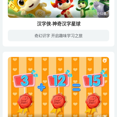
全52集
汉字侠·神奇汉字星球
奇幻识字 开启趣味学习之旅
《汉字侠·神奇汉字星球》讲述主人公甲宝、金宝、篆宝、隶宝、楷宝五人，一同寻找失散的母字精灵和汉字宝宝，与坏蛋白字先生对抗，拯救汉字星球的故事。故事通过生动的母字精灵形象和有趣的汉字...
全27集