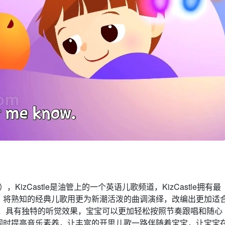
龙儿歌），KizCastle是油管上的一个英语儿歌频道，KizCastle拥有最
，将熟知的经典儿歌用更为新潮活泼的曲调演绎，改编出更加适
调活泼，具有独特的听觉效果，宝宝可以更加轻松按照节奏跟唱和随心
同时提高音乐素养，让丰富的开思儿歌一路伴随着宝宝，让宝宝