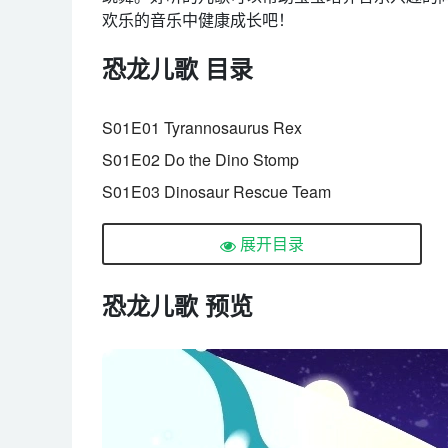
欢乐的音乐中健康成长吧！
恐龙儿歌 目录
S01E01 Tyrannosaurus Rex
S01E02 Do the Dino Stomp
S01E03 Dinosaur Rescue Team
S01E04 Dinersaurs Have Dinner
展开目录
S01E05 Dinosaur Lullaby
S01E06 Pirate Dinosaurs
恐龙儿歌 预览
S01E07 Which Dinosaur Is Bigger
S01E08 Dino Christmas
S01E09 My Pet, Dinosaur
S01E10 Dino Park
S01E11 Dinosaur Fingers