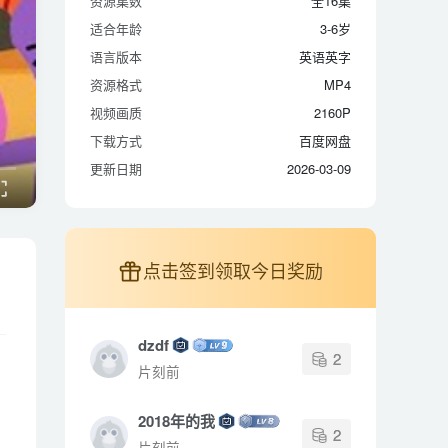
资源集数
全16集
适合年龄
3-6岁
适合年龄
3-6岁
语言版本
英语英字
语言版本
英语英字
资源格式
MP4
资源格式
MP4
视频画质
2160P
视频画质
2160P
下载方式
百度网盘
下载方式
百度网盘
更新日期
2026-03-09
更新日期
2026-03-09
点击签到领取今日奖励
dzdf
2
片刻前
2018年的我
2
片刻前