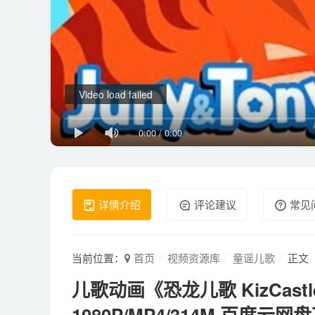
Video load failed
0:00
/
0:00
详情介绍
评论建议
常见
当前位置：
首页
视频资源库
童谣儿歌
正文
儿歌动画《恐龙儿歌 KizCastle
1080P/MP4/314M 百度云网