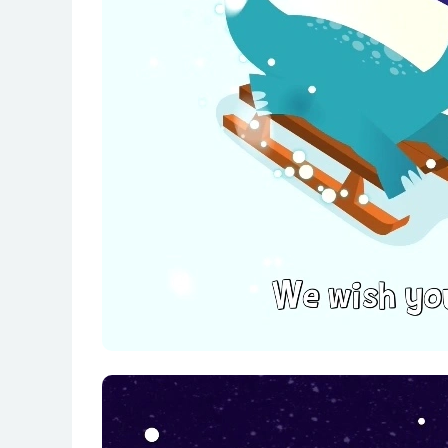
S01E12 I Am NOT a Dinosaur
S01E13 Ten Little Dinosaurs
S01E14 The Horned Dinosaurs
S01E15 Let’s Dig Dig Dig
S01E16 Hoo ChaCha Dinosaurs