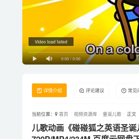
Video load failed
0:00
/
0:00
详情介绍
评论建议
常见
当前位置：
首页
视频资源库
童谣儿歌
正文
儿歌动画《碰碰狐之英语圣诞儿
720P/MP4/234M 百度云网盘