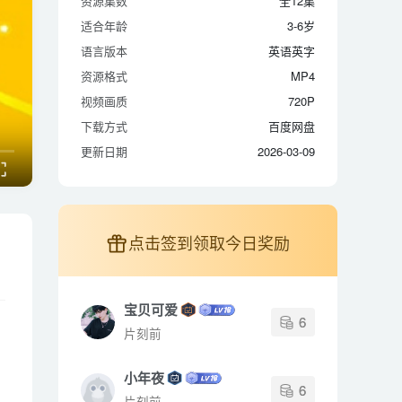
资源集数
全12集
适合年龄
3-6岁
适合年龄
3-6岁
语言版本
英语英字
语言版本
英语英字
资源格式
MP4
资源格式
MP4
视频画质
720P
视频画质
720P
下载方式
百度网盘
下载方式
百度网盘
更新日期
2026-03-09
更新日期
2026-03-09
点击签到领取今日奖励
宝贝可爱
6
片刻前
小年夜
6
片刻前