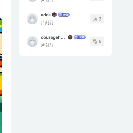
adck
3
片刻前
couragehong
5
片刻前