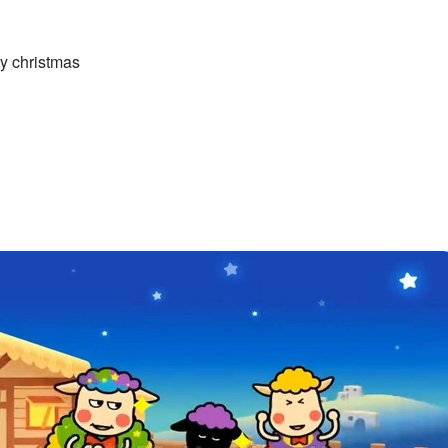
christmas
 to town