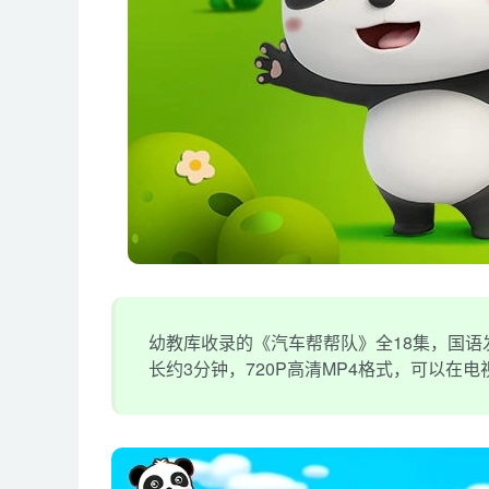
幼教库收录的《汽车帮帮队》全18集，国语
长约3分钟，720P高清MP4格式，可以在