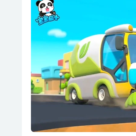
第9集 挖掘机和捣蛋车
第10集 运货小火车
第11集 忙碌的汽修师
第12集 摩托车酷比
第13集 爱干净的扫地车
第14集 挖掘机找魔法拼图
第15集 菜鸟吊车来卸货
第16集 辛苦的垃圾车
第17集 菜鸟警车
第18集 厉害的吊车和拖车