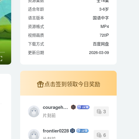
资源集数
全18集
适合年龄
3-6岁
适合年龄
3-6岁
语言版本
国语中字
语言版本
国语中字
资源格式
MP4
资源格式
MP4
视频画质
720P
视频画质
720P
下载方式
百度网盘
下载方式
百度网盘
更新日期
2026-03-09
更新日期
2026-03-09
点击签到领取今日奖励
couragehong
3
片刻前
frontier0228
6
片刻前