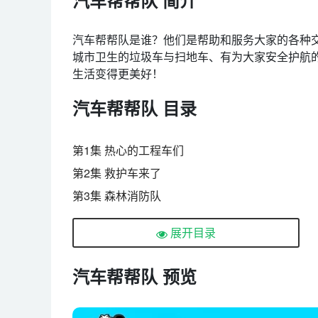
汽车帮帮队是谁？他们是帮助和服务大家的各种
城市卫生的垃圾车与扫地车、有为大家安全护航
生活变得更美好！
汽车帮帮队 目录
第1集 热心的工程车们
第2集 救护车来了
第3集 森林消防队
第4集 自助加油机器人
展开目录
第5集 五辆赛车
第6集 垃圾车洗澡
汽车帮帮队 预览
第7集 快乐的公交车
第8集 大英雄消防车