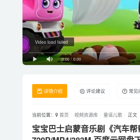
Video load failed
0:00
/
0:00
详情介绍
评论建议
常见
当前位置：
首页
视频资源库
童谣儿歌
正文
宝宝巴士启蒙音乐剧《汽车帮帮
720P/MP4/383M 百度云网盘